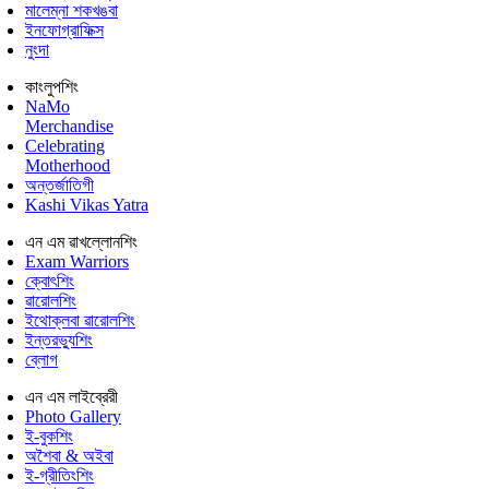
মালেম্না শকখঙবা
ইনফোগ্রাফিক্স
নুংদা
কাংলুপশিং
NaMo
Merchandise
Celebrating
Motherhood
অন্তর্জাতিগী
Kashi Vikas Yatra
এন এম ৱাখল্লোনশিং
Exam Warriors
ক্বোৎশিং
ৱারোলশিং
ইথোক্লবা ৱারোলশিং
ইন্তরভ্যুশিং
ব্লোগ
এন এম লাইব্রেরী
Photo Gallery
ই-বুকশিং
অশৈবা & অইবা
ই-গ্রীতিংশিং