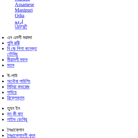
Assamese
Manipuri
Odia
اردو
ਪੰਜਾਬੀ
এন এমগী মরমদা
পুন্সি ৱারী
বি জে পিগা কনেক্ত
তৌবিয়ু
মীয়ামগী মফম
মতম
ঈ-পাউ
অনৌবা পাউশিং
মিদিয়া কভরেজ
পাউচে
রিফ্লেকশন্স
ত্যুন ইন
মন কী বাত
লাইভ য়েংবিয়ু
লৈঙাক্লোন
লৈঙাক্লোনগী খুদম