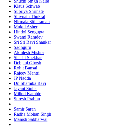
Shuchi Singh Kalra
Klaus Schwab
Supriya Shrinate
Shivnath Thukral
Nirmala Sitharaman
Mukul Asher
Hindol Sengupta
Swami Ramdev
Sri Sri Ravi Shankar
Sadhguru
Akhilesh Mishra
Shashi Shekhar
Debjani Ghosh
Rohit Bansal
Rajeev Mantri
JP Nadda
Dr. Shamika Ravi
Jayant Sinha
Milind Kamble
Suresh Prabhu
Samir Saran
Radha Mohan Singh
Manish Sabharwal