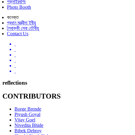
শক্নাইরবশিং
Photo Booth
কনেক্ত
প্রধান মন্ত্রীদা ইবীয়ু
লৈবাক্কী সেবা তৌবীয়ু
Contact Us
reflections
CONTRIBUTORS
Borge Brende
Piyush Goyal
Vijay Goel
Nivedita Bhide
Bibek Debroy