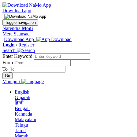
Download app
Toggle navigation
Narendra
Modi
Mera Saansad
Download App
Login
/
Register
Search
Enter Keyword
From
To
Manipuri
English
Gujarati
हिन्दी
Bengali
Kannada
Malayalam
Telugu
Tamil
Marathi