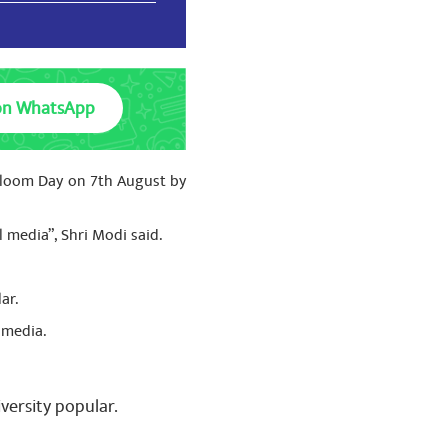
on WhatsApp
ndloom Day on 7th August by
media”, Shri Modi said.
ar.
 media.
versity popular.