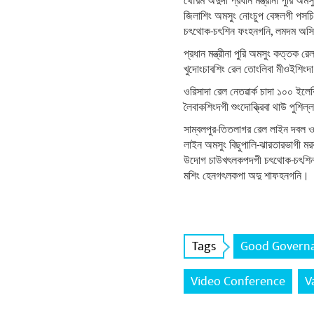
থৌরম অদুদা প্রধান মন্ত্রীনা পুরি অ
জিলাশিং অমসুং নোংচুপ বেঙ্গলগী পসচিম
চৎথোক-চৎশিন ফংহনগনি, লমদম অসিগ
প্রধান মন্ত্রীনা পুরি অমসুং কত্ত
খুদোংচাবশিং রেল তোংলিবা মীওইশিং
ওরিসাদা রেল নেতৱার্ক চাদা ১০০ ইলে
লৈবাকশিংদগী শুংদোক্ত্রিবা থাউ পুশ
সাম্বলপুর-তিতলাগর রেল লাইন দবল ওন
লাইন অমসুং বিছুপালি-ঝারতারভাগী মরক
উদোগ চাউখৎলকপদগী চৎথোক-চৎশিন দর
মশিং হেনগৎলকপা অদু শাফহনগনি।
Tags
Good Govern
Video Conference
V