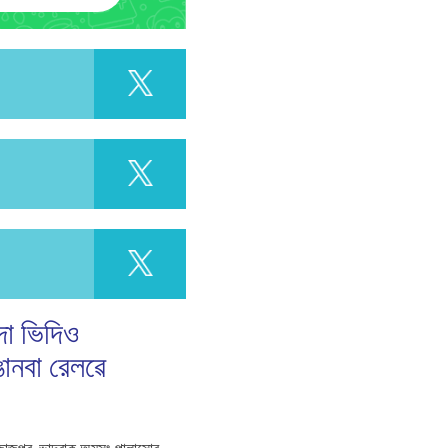
বদা ভিদিও
ানবা রেলৱে