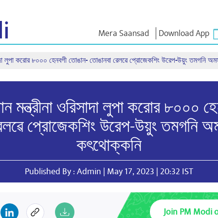
i
Mera Saansad
Download App
রিসাদা লুপা করোর ৮০০০ হেনবগী তোঙান- তোঙানবা রেলৱে প্রোজেকশিং উরেপ-উয়ুং তমগনি অম
লৈঙাক্লোন
কাংলুপশিং
এন এম ৱাখল
লৈঙাক্লোনগী খুদম
NaMo Merchandise
Exam Warri
য়ু
মালেম্না শকখঙবা
Celebrating
ক্বোৎশিং
ান মন্ত্রীনা ওরিসাদা লুপা করোর ৮০০০ 
Motherhood
ইনফোগ্রাফিক্স
ৱারোলশিং
অন্তর্জাতিগী
নুংদা
ইথোক্লবা ৱার
েলৱে প্রোজেকশিং উরেপ-উয়ুং তমগনি অমস
Kashi Vikas Yatra
ইন্তরভ্যুশিং
ব্লোগ
কৎথোক্কনি
Published By : Admin | May 17, 2023 | 20:32 IST
Join PM Modi 