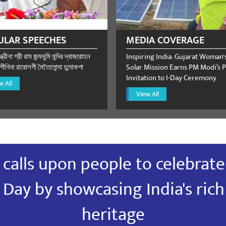
ULAR SPEECHES
MEDIA COVERAGE
gh
May 20, 2023
্ত্রীনা শ্রী রাম জন্মভুমি মন্দির দ্বাজরোহন
Inspiring India: Gujarat Woman'
ীখিবা ৱারোলগী মৈতৈলোন্দা হন্দোকপা
Solar Mission Earns PM Modi’s P
Invitation to I-Day Ceremony
w All
View All
 Beohari (484774)
May 19, 2023
calls upon people to celebrate
Day by showcasing India's ric
la
May 18, 2023
heritage