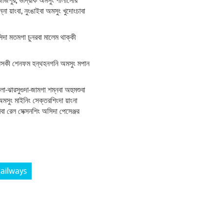
 জাজপুর, ভাদ্রাক অমসুং পালাসোর
না য়াংবা, নুংঙাইবা অমসুং খুদোংচাবা
দা মতমগা চুনরবা মালেম থাক্কী
নেন্সকী শেনফম হন্থহনগনি অমসুং মপান
-ঝারসুগুদা-জামগা শম্নবা অহুমশুবা
অমসুং মাইনিং সেক্তরশিংদা য়াংনা
 রেল সেক্সনশিং অসিদা পেসেঞ্জর
Railways