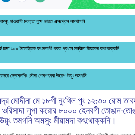
রি অমসুং হাওরাগী মরক্তা বন্দে ভারত এক্সপ্রেস লমথাগনি
্ক চাদা ১০০ ইলেক্ত্রিক ফংহনবগী থবক প্রধান মন্ত্রীনা মীয়ামদা কৎথোক্কনি
রেলৱে স্তেসনশিং নৌনা শেমগৎনবা উরেপ-উয়ুং তমগনি
 নরেন্দ্র মোদীনা মে ১৮গী নুংথিল পুং ১২:৩০ রোম তা
দা ওরিসাদা লুপা করোর ৮০০০ হেনবগী তোঙান-তোঙ
উয়ুং তমগনি অমসুং মীয়ামদা কৎথোক্কনি।