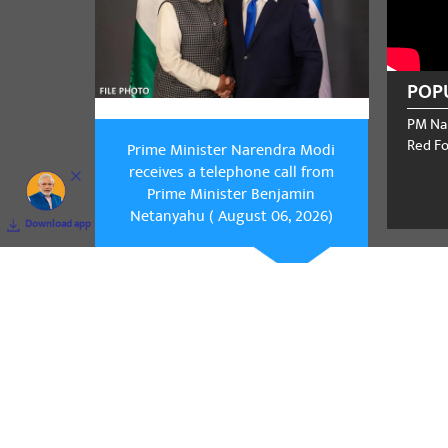
POP
PM Na
Red Fo
Prime Minister Narendra Modi
receives a telephone call from
Prime Minister Benjamin
Netanyahu ( August 06, 2026)
Download app
Prime Mini
call fr