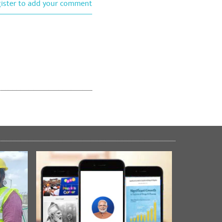
gister to add your comment
्यक्ष भाजपा लखनऊ महानगर उप्र