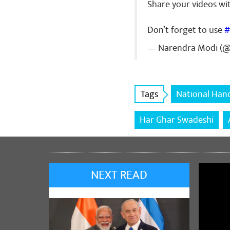
Share your videos wi
Don’t forget to use
#
Bhagat Ram
— Narendra Modi (
बहुत बहुत बधाई ए
Share
Tags
National Han
Har Ghar Swadeshi
NEXT READ