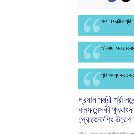
প্রধান মন্ত্রীনা পু
ওরিসাদা রেল নেতৱার
পুরি অমসুং কত্তক 
প্রধান মন্ত্রী শ্রী
কনফরেন্সকী খুৎথাং
প্রোজেকশিং উরেপ-