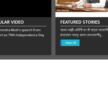
ULAR VIDEO
FEATURED STORIES
rendra Modi's speech from
প্রধান মন্ত্রী মোদীগী মন কী বাত্তা অদোমগী
rt on 79th Independence Day
ৱাখল্লোন অমসুং ৱাফম ফোংদোকপীয়ু…
View All
ster Narendra Modi receives 
om Prime Minister Benjamin N
August 06, 2026