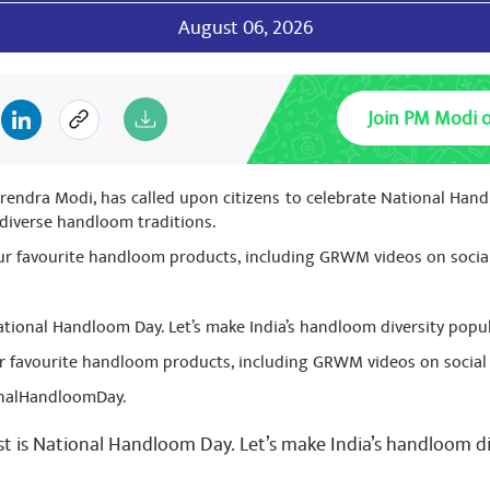
August 06, 2026
ri
May 18, 2023
Join PM Modi 
arendra Modi, has called upon citizens to celebrate National Ha
 diverse handloom traditions.
AJAN
May 18, 2023
ur favourite handloom products, including GRWM videos on social 
.
tional Handloom Day. Let’s make India’s handloom diversity popul
ur favourite handloom products, including GRWM videos on social
onalHandloomDay.
gh
May 18, 2023
💐
 is National Handloom Day. Let’s make India’s handloom di