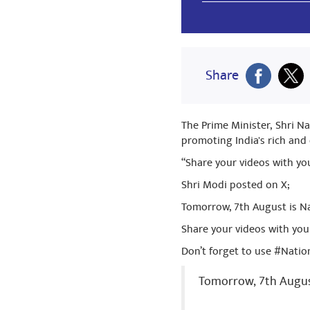
Mitesh Mist
Share
જય શ્રી રામ
Share
The Prime Minister, Shri N
promoting India's rich and
P M NATAR
“Share your videos with yo
I feel so happy
Shri Modi posted on X;
Share
Tomorrow, 7th August is Na
Share your videos with yo
Don’t forget to use #Nati
Rakesh Sin
बहुत बहुत बधाई 
Tomorrow, 7th August
Share