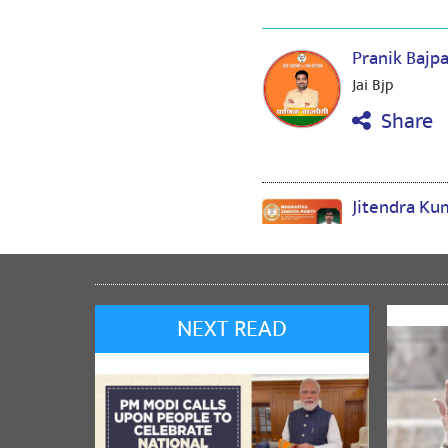
Pranik Bajp
Jai Bjp
Share
Jitendra K
🙏🙏🙏
Share
NEXT READ
Tribhuwan 
वंदेमातरम सादर प
भारत
Share