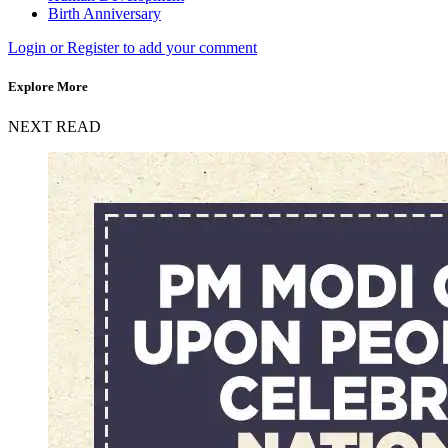
Birth Anniversary
Login or Register to add your comment
Explore More
NEXT READ