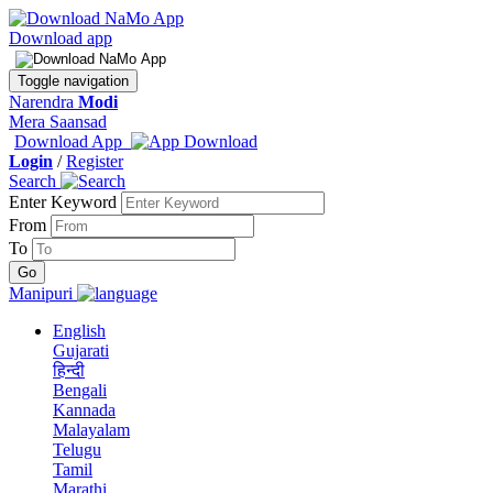
Download app
Toggle navigation
Narendra
Modi
Mera Saansad
Download App
Login
/
Register
Search
Enter Keyword
From
To
Manipuri
English
Gujarati
हिन्दी
Bengali
Kannada
Malayalam
Telugu
Tamil
Marathi