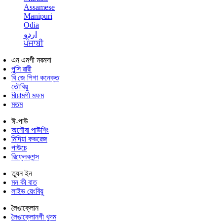
Assamese
Manipuri
Odia
اردو
ਪੰਜਾਬੀ
এন এমগী মরমদা
পুন্সি ৱারী
বি জে পিগা কনেক্ত
তৌবিয়ু
মীয়ামগী মফম
মতম
ঈ-পাউ
অনৌবা পাউশিং
মিদিয়া কভরেজ
পাউচে
রিফ্লেকশন্স
ত্যুন ইন
মন কী বাত
লাইভ য়েংবিয়ু
লৈঙাক্লোন
লৈঙাক্লোনগী খুদম