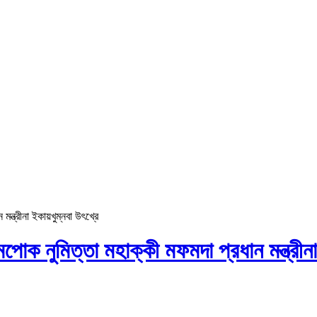
 মন্ত্রীনা ইকায়খুম্নবা উৎখ্রে
গী মপোক নুমিত্তা মহাক্কী মফমদা প্রধান মন্ত্রী