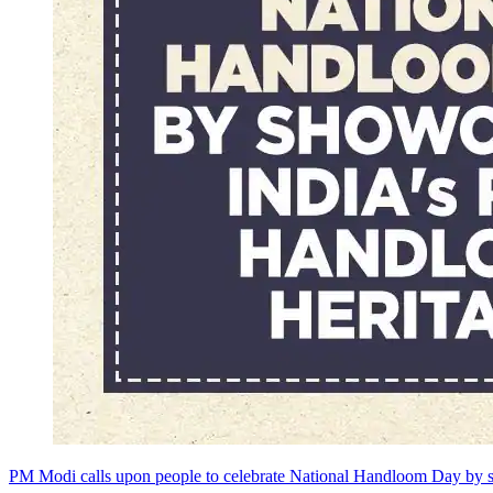
PM Modi calls upon people to celebrate National Handloom Day by s