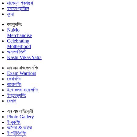
মালেম্না শকখঙবা
ইনফোগ্রাফিক্স
নুংদা
কাংলুপশিং
NaMo
Merchandise
Celebrating
Motherhood
অন্তর্জাতিগী
Kashi Vikas Yatra
এন এম ৱাখল্লোনশিং
Exam Warriors
ক্বোৎশিং
ৱারোলশিং
ইথোক্লবা ৱারোলশিং
ইন্তরভ্যুশিং
ব্লোগ
এন এম লাইব্রেরী
Photo Gallery
ই-বুকশিং
অশৈবা & অইবা
ই-গ্রীতিংশিং