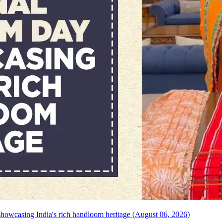
howcasing India's rich handloom heritage (August 06, 2026)