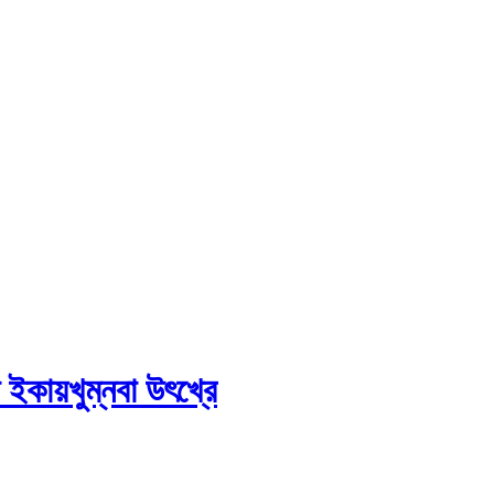
না ইকায়খুম্নবা উৎখ্রে