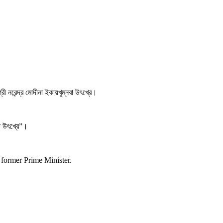
 শ্রী নরেন্দ্র মোদীনা ইকায়খুম্নবা উৎখ্রে।
নবা উৎখ্রে”।
s former Prime Minister.