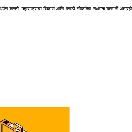
अर्पण करतो. महाराष्ट्राचा विकास आणि मराठी लोकांच्या सक्षमता यासाठी आग्रही असे