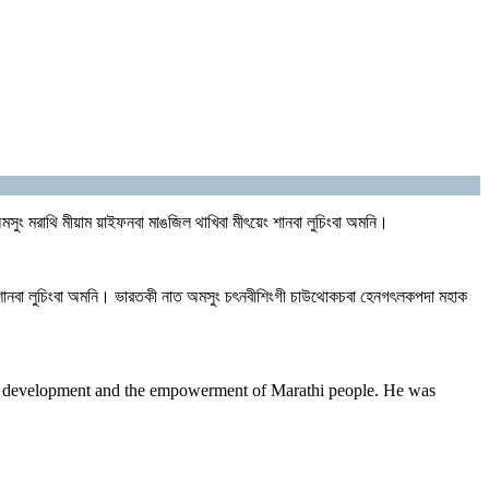
রাং অমসুং মরাথি মীয়াম য়াইফনবা মাঙজিল থাখিবা মীৎয়েং শানবা লুচিংবা অমনি।
য়েং শানবা লুচিংবা অমনি। ভারতকী নাত অমসুং চৎনবীশিংগী চাউথোকচবা হেনগৎলকপদা মহাক
’s development and the empowerment of Marathi people. He was