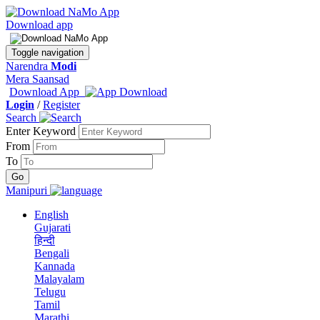
Download app
Toggle navigation
Narendra
Modi
Mera Saansad
Download App
Login
/
Register
Search
Enter Keyword
From
To
Manipuri
English
Gujarati
हिन्दी
Bengali
Kannada
Malayalam
Telugu
Tamil
Marathi