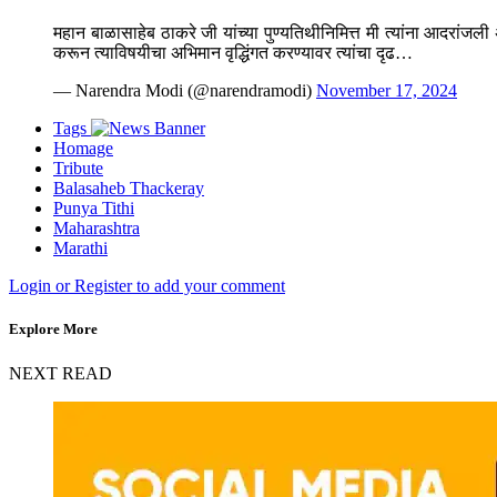
महान बाळासाहेब ठाकरे जी यांच्या पुण्यतिथीनिमित्त मी त्यांना आदरांजली 
करून त्याविषयीचा अभिमान वृद्धिंगत करण्यावर त्यांचा दृढ…
— Narendra Modi (@narendramodi)
November 17, 2024
Tags
Homage
Tribute
Balasaheb Thackeray
Punya Tithi
Maharashtra
Marathi
Login or Register to add your comment
Explore More
NEXT READ