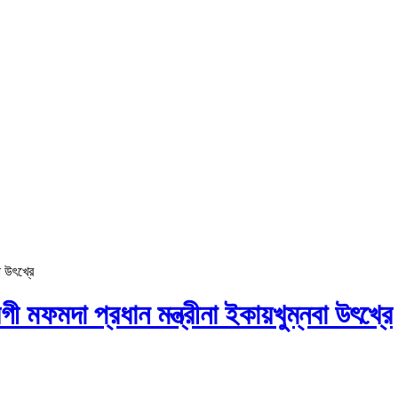
া উৎখ্রে
গী মফমদা প্রধান মন্ত্রীনা ইকায়খুম্নবা উৎখ্রে