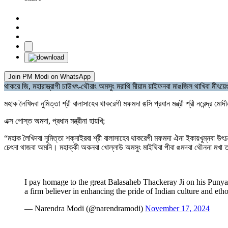
Join PM Modi on WhatsApp
থাকরে জি, মহারাস্ত্রাগী চাউখৎ-থৌরাং অমসুং মরাথি মীয়াম য়াইফনবা মাঙজিল থাখিবা মীৎয়েং শ
মহাক লৈখিদবা নুমিত্তা শ্রী বালাসাহেব থাকরেগী মফমদা ঙসি প্রধান মন্ত্রী শ্রী নরেন্দ্র ম
এক্স পোস্ত অমদা, প্রধান মন্ত্রীনা হায়খি;
“মহাক লৈখিদবা নুমিত্তা শক্নাইরবা শ্রী বালাসাহেব থাকরেগী মফমদা ঐনা ইকায়খুম্নবা 
চেৎনা থাজবা অমনি। মহাক্কী অকনবা খোল্লাউ অমসুং মাইথিবা পীবা ঙমদবা থৌননা মখা 
I pay homage to the great Balasaheb Thackeray Ji on his Pun
a firm believer in enhancing the pride of Indian culture and et
— Narendra Modi (@narendramodi)
November 17, 2024