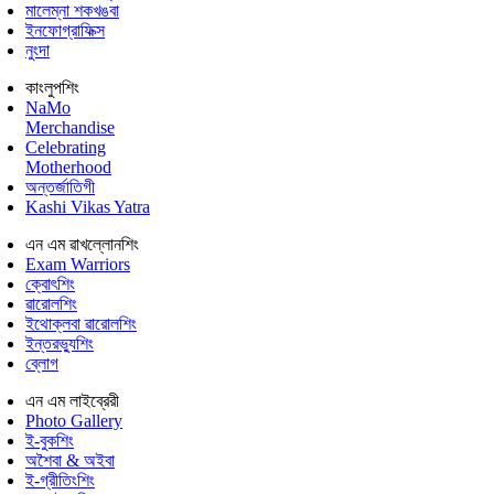
মালেম্না শকখঙবা
ইনফোগ্রাফিক্স
নুংদা
কাংলুপশিং
NaMo
Merchandise
Celebrating
Motherhood
অন্তর্জাতিগী
Kashi Vikas Yatra
এন এম ৱাখল্লোনশিং
Exam Warriors
ক্বোৎশিং
ৱারোলশিং
ইথোক্লবা ৱারোলশিং
ইন্তরভ্যুশিং
ব্লোগ
এন এম লাইব্রেরী
Photo Gallery
ই-বুকশিং
অশৈবা & অইবা
ই-গ্রীতিংশিং