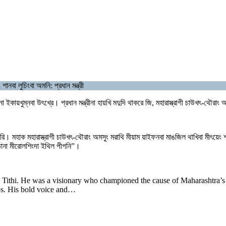
ানবা লুচিংবা অমনি: প্রধান মন্ত্রী
োদীনা ইকায়খুম্নবা উৎখ্রে। প্রধান মন্ত্রীনা হায়খি মদুদি থাকরে জি, মহারাস্ত্রাগী চাউখৎ-থৌ
উৎচরি। মহাক মহারাস্ত্রাগী চাউখৎ-থৌরাং অমসুং মরাথি মীয়াম য়াইফনবা মাঙজিল থাখিবা মীৎ
তানা মীরোলশিংদা ইথিল পীগনি”।
ya Tithi. He was a visionary who championed the cause of Maharashtra
hos. His bold voice and…