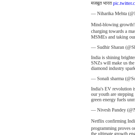
मजबूत भारत
pic.twitter
— Niharika Mehta (@
Mind-blowing growth! 
charging towards a m
MSMEs and taking our 
— Sudhir Sharan (@S
India is shining bright
SNZs will make us the
diamond industry spark
— Sonali sharma (@S
India's EV revolution 
our youth are stepping
green energy fuels u
— Nivesh Pandey (@
Netflix confirming Indi
programming proves o
the ultimate growth en