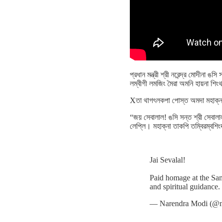
প্রধান মন্ত্রী শ্রী নরেন্দ্র মোদীনা 
লম্বীগী লমজিং মৈরা অমনি হায়না শিংথ
Xতা থাগৎলকপা পোস্ত অমদা মহাক্না
“জয় সেবালাল! ঙসি সন্ত শ্রী সেবালা
লেপ্লি‍। মহাক্না তাকপি তম্বিরম্বশ
Jai Sevalal!
Paid homage at the Sama
and spiritual guidance
— Narendra Modi (@n