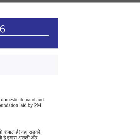
26
dy domestic demand and
foundation laid by PM
ो कमाल है! वहां सड़कों,
तो है हमारा असली और