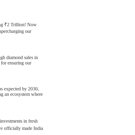
ng ₹2 Trillion! Now
upercharging our
ugh diamond sales in
for ensuring our
obs expected by 2030,
ing an ecosystem where
investments in fresh
ave officially made India