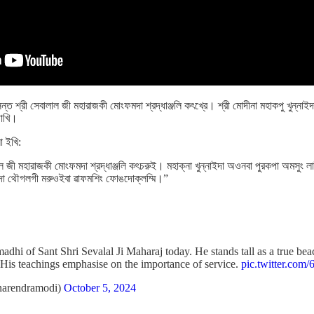
ঙসি সন্ত শ্রী সেবালাল জী মহারাজকী মোংফমদা শ্রদ্ধাঞ্জলি কৎখ্রে‍। শ্রী মোদীনা মহাকপু খুন্
াখি‍।
 ইখি:
ল জী মহারাজকী মোংফমদা শ্রদ্ধাঞ্জলি কৎচরুই‍। মহাক্না খুন্নাইদা অওনবা পুরকপা অমসুং ল
িংদা থৌগলগী মরুওইবা ৱাফমশিং ফোঙদোক্লম্মি‍।”
dhi of Sant Shri Sevalal Ji Maharaj today. He stands tall as a true bea
. His teachings emphasise on the importance of service.
pic.twitter.co
arendramodi)
October 5, 2024