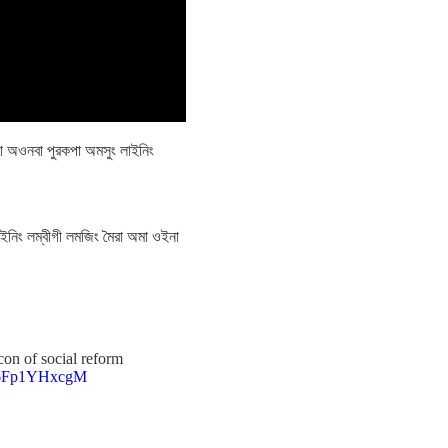
নাইদা অওনবা পুরকপা অমসুং লাইনিং
াইনিং লম্বীগী লমজিং মৈরা অমা ওইনা
con of social reform
m/6Fp1YHxcgM