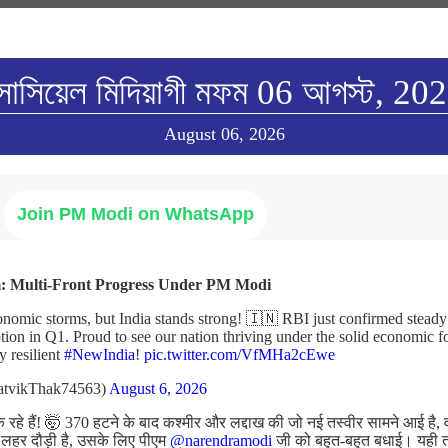
োসিয়েল মিদিয়াগী মফম 06 আগস্ট, 20
August 06, 2026
Join PM Modi on WhatsApp
m: Multi-Front Progress Under PM Modi
onomic storms, but India stands strong! 🇮🇳 RBI just confirmed stea
tion in Q1. Proud to see our nation thriving under the solid economic 
ly resilient
#NewIndia
!
pic.twitter.com/VfMHa2cEwe
atvikThak74563)
August 6, 2026
 रहे हैं! 🤯 370 हटने के बाद कश्मीर और लद्दाख की जो नई तस्वीर सामने आई है, व
 लहर दौड़ी है, उसके लिए पीएम
@narendramodi
जी को बहुत-बहुत बधाई। यही 