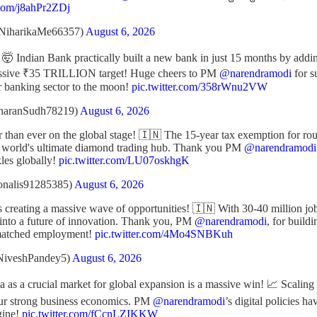
.com/j8ahPr2ZDj
NiharikaMe66357)
August 6, 2026
 Indian Bank practically built a new bank in just 15 months by addi
assive ₹35 TRILLION target! Huge cheers to PM
@narendramodi
for s
banking sector to the moon!
pic.twitter.com/358rWnu2VW
haranSudh78219)
August 6, 2026
er than ever on the global stage! 🇮🇳 The 15-year tax exemption for ro
 world's ultimate diamond trading hub. Thank you PM
@narendramodi
les globally!
pic.twitter.com/LU07oskhgK
onalis91285385)
August 6, 2026
is creating a massive wave of opportunities! 🇮🇳 With 30-40 million j
 into a future of innovation. Thank you, PM
@narendramodi
, for build
nmatched employment!
pic.twitter.com/4Mo4SNBKuh
NiveshPandey5)
August 6, 2026
a as a crucial market for global expansion is a massive win! 📈 Scaling 
ur strong business economics. PM
@narendramodi
’s digital policies h
gine!
pic.twitter.com/fCcnLZIKKW