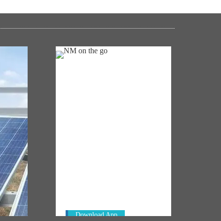
NM ON THE GO
Always be the first to hear from the
's
PM. Get the App Now!
emony
Download App