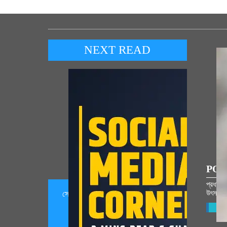
NEXT READ
POP
প্রধান মন
উৎসবতা প
সোসিয়েল মিদিয়াগী মফম 06 আগস্ট, 2026
(August 06, 2026)
Vie