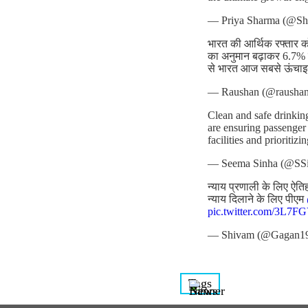
— Priya Sharma (@Sh
भारत की आर्थिक रफ्तार क
का अनुमान बढ़ाकर 6.7% 
से भारत आज सबसे ऊंचाइय
— Raushan (@raushan
Clean and safe drinking
are ensuring passenge
facilities and prioritizi
— Seema Sinha (@SS
न्याय प्रणाली के लिए ऐति
न्याय दिलाने के लिए पीएम
pic.twitter.com/3L7
— Shivam (@Gagan1
Tags