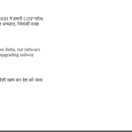
, RBI ने हमारी GDP ग्रोथ
त धन्यवाद, जिसकी वजह
ss India, our railways
 upgrading railway
डेंसी खत्म कर देश को जल्द