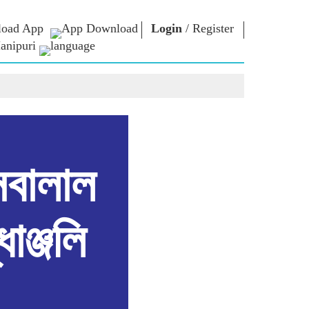
oad App
Login
/
Register
anipuri
্লোনশিং
এন এম লাইব্রেরী
কনেক্ত
ors
Photo Gallery
প্রধান মন্ত্রীদা ইবীয়ু
ই-বুকশিং
লৈবাক্কী সেবা তৌবীয়ু
অশৈবা & অইবা
Contact Us
োলশিং
ই-গ্রীতিংশিং
শক্নাইরবশিং
সেবালাল
Photo Booth
াঞ্জলি