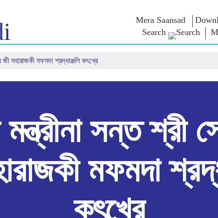
Mera Saansad
Downl
i
Search
M
াল জী মহারাজকী মফমদা শ্রদ্ধাঞ্জলি কৎখ্রে
লৈঙাক্লোন
কাংলুপশিং
এন এম ৱাখল
লৈঙাক্লোনগী খুদম
NaMo Merchandise
Exam Warri
য়ু
মালেম্না শকখঙবা
Celebrating
ক্বোৎশিং
Motherhood
ইনফোগ্রাফিক্স
ৱারোলশিং
অন্তর্জাতিগী
নুংদা
ইথোক্লবা ৱার
Kashi Vikas Yatra
ইন্তরভ্যুশিং
 মন্ত্রীনা সন্ত শ্রী 
ব্লোগ
ারাজকী মফমদা শ্রদ্ধ
কৎখ্রে