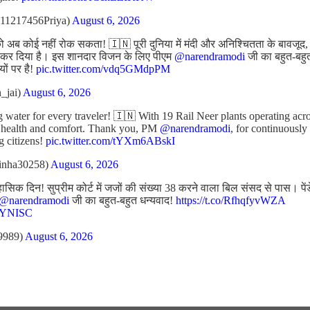
11217456Priya)
August 6, 2026
ो अब कोई नहीं रोक सकता! 🇮🇳 पूरी दुनिया में मंदी और अनिश्चितता के बावजूद
कर दिया है। इस शानदार विजन के लिए पीएम
@narendramodi
जी का बहुत-बहु
ों पर है!
pic.twitter.com/vdq5GMdpPM
_jai)
August 6, 2026
 water for every traveler! 🇮🇳 With 19 Rail Neer plants operating acro
r health and comfort. Thank you, PM
@narendramodi
, for continuously
ng citizens!
pic.twitter.com/tYXm6ABskI
inha30258)
August 6, 2026
हासिक दिन! सुप्रीम कोर्ट में जजों की संख्या 38 करने वाला बिल संसद से पास। पें
@narendramodi
जी का बहुत-बहुत धन्यवाद!
https://t.co/RfhqfyvWZA
FGYNISC
9989)
August 6, 2026