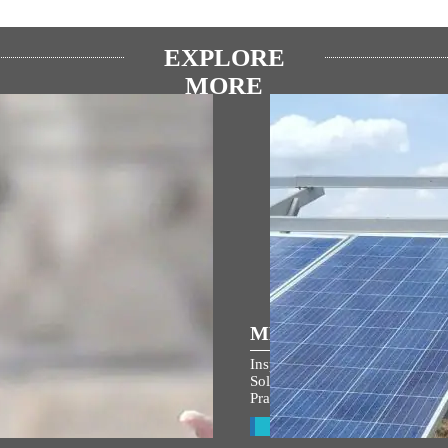
EXPLORE
MORE
ULAR SPEECHES
MEDIA COVERAGE
্ত্রীনা শ্রী রাম জন্মভুমি মন্দির দ্বাজরোহন
Inspiring India: Gujarat Woman
ীখিবা ৱারোলগী মৈতৈলোন্দা হন্দোকপা
Solar Mission Earns PM Modi’s
Praise, Invitation to I-Day Cer
w All
View All