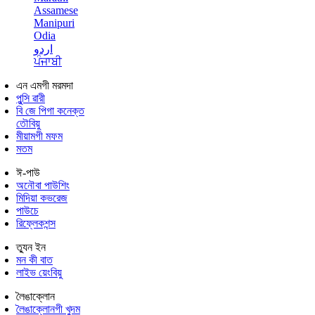
Assamese
Manipuri
Odia
اردو
ਪੰਜਾਬੀ
এন এমগী মরমদা
পুন্সি ৱারী
বি জে পিগা কনেক্ত
তৌবিয়ু
মীয়ামগী মফম
মতম
ঈ-পাউ
অনৌবা পাউশিং
মিদিয়া কভরেজ
পাউচে
রিফ্লেকশন্স
ত্যুন ইন
মন কী বাত
লাইভ য়েংবিয়ু
লৈঙাক্লোন
লৈঙাক্লোনগী খুদম