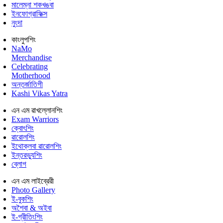
মালেম্না শকখঙবা
ইনফোগ্রাফিক্স
নুংদা
কাংলুপশিং
NaMo
Merchandise
Celebrating
Motherhood
অন্তর্জাতিগী
Kashi Vikas Yatra
এন এম ৱাখল্লোনশিং
Exam Warriors
ক্বোৎশিং
ৱারোলশিং
ইথোক্লবা ৱারোলশিং
ইন্তরভ্যুশিং
ব্লোগ
এন এম লাইব্রেরী
Photo Gallery
ই-বুকশিং
অশৈবা & অইবা
ই-গ্রীতিংশিং