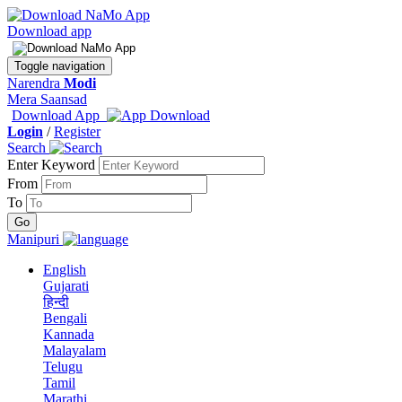
Download app
Toggle navigation
Narendra
Modi
Mera Saansad
Download App
Login
/
Register
Search
Enter Keyword
From
To
Manipuri
English
Gujarati
हिन्दी
Bengali
Kannada
Malayalam
Telugu
Tamil
Marathi