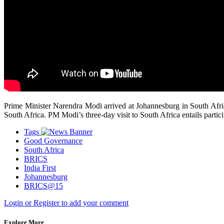
Prime Minister Narendra Modi arrived at Johannesburg in South Afr
South Africa. PM Modi’s three-day visit to South Africa entails parti
Tags
Good Governance
South Africa
BRICS
India First
Johannesburg
BRICS@15
Login or Register to add your comment
Explore More