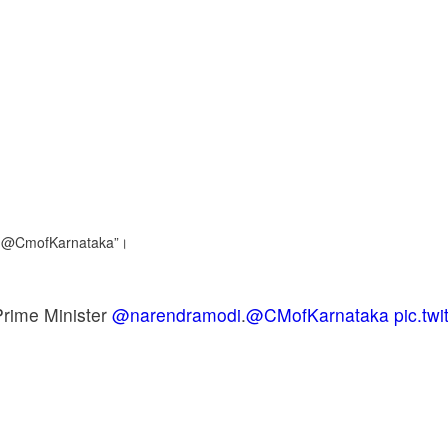
খ্রে। @CmofKarnataka”।
rime Minister
@narendramodi
.
@CMofKarnataka
pic.tw