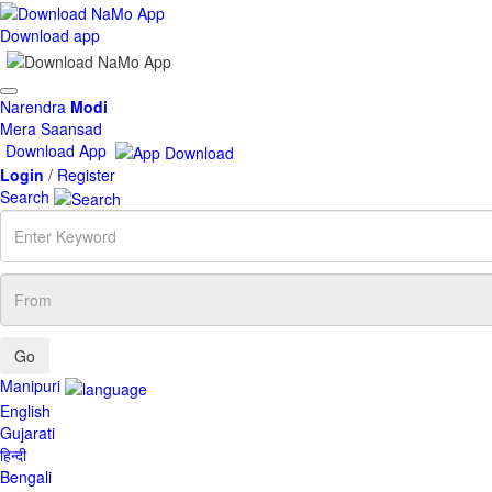
Download app
Toggle
Narendra
Modi
navigation
Mera Saansad
Download App
Login
/
Register
Search
Enter
Keyword
From
Manipuri
English
Gujarati
हिन्दी
Bengali