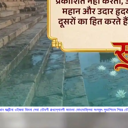
রধান মন্ত্রীনা ওইজবা থিদনা সেবা তৌবগী ৱাখল্লোনগী মতাংদা ফোংদোক্লিবা সংস্কৃৎ সুভাশিতম শি