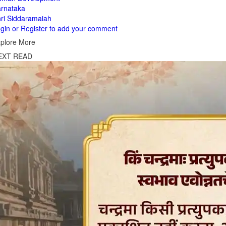
rnataka
ri Siddaramaiah
gin or Register to add your comment
plore More
EXT READ