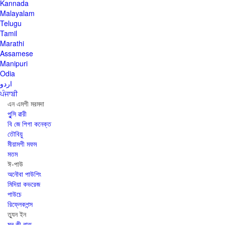
Kannada
Malayalam
Telugu
Tamil
Marathi
Assamese
Manipuri
Odia
اردو
ਪੰਜਾਬੀ
এন এমগী মরমদা
পুন্সি ৱারী
বি জে পিগা কনেক্ত
তৌবিয়ু
মীয়ামগী মফম
মতম
ঈ-পাউ
অনৌবা পাউশিং
মিদিয়া কভরেজ
পাউচে
রিফ্লেকশন্স
ত্যুন ইন
মন কী বাত