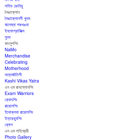
লাইভ য়েংবিয়ু
লৈঙাক্লোন
লৈঙাক্লোনগী খুদম
মালেম্না শকখঙবা
ইনফোগ্রাফিক্স
নুংদা
কাংলুপশিং
NaMo
Merchandise
Celebrating
Motherhood
অন্তর্জাতিগী
Kashi Vikas Yatra
এন এম ৱাখল্লোনশিং
Exam Warriors
ক্বোৎশিং
ৱারোলশিং
ইথোক্লবা ৱারোলশিং
ইন্তরভ্যুশিং
ব্লোগ
এন এম লাইব্রেরী
Photo Gallery