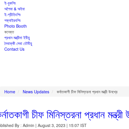
ই-বুকশিং
অশৈবা & অইবা
ই-গ্রীতিংশিং
শক্নাইরবশিং
Photo Booth
কনেক্ত
প্রধান মন্ত্রীদা ইবীয়ু
লৈবাক্কী সেবা তৌবীয়ু
Contact Us
Home
News Updates
কর্নাতকাগী চীফ মিনিস্তরনা প্রধান মন্ত্রী উনখ্রে
র্নাতকাগী চীফ মিনিস্তরনা প্রধান মন্ত্রী 
blished By : Admin | August 3, 2023 | 15:07 IST