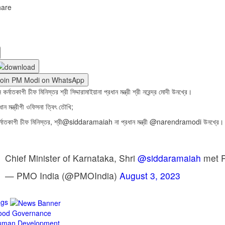
hare
Join PM Modi on WhatsApp
 কর্নাতকাগী চীফ মিনিস্তর শ্রী সিদ্দারামাইয়ানা প্রধান মন্ত্রী শ্রী নরেন্দ্র মোদী উনখ্রে।
ধান মন্ত্রীগী ওফিসনা ত্বিৎ তৌখি;
র্নাতকাগী চীফ মিনিস্তর, শ্রী@siddaramaiah না প্রধান মন্ত্রী @narendramodi উন
Chief Minister of Karnataka, Shri
@siddaramaiah
met P
— PMO India (@PMOIndia)
August 3, 2023
ags
ood Governance
uman Development