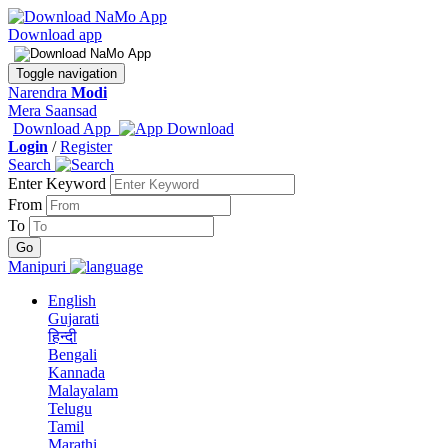
Download app
Toggle navigation
Narendra
Modi
Mera Saansad
Download App
Login
/
Register
Search
Enter Keyword
From
To
Manipuri
English
Gujarati
हिन्दी
Bengali
Kannada
Malayalam
Telugu
Tamil
Marathi