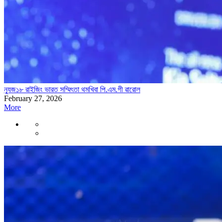
ন্যুজ১৮ রাইজিং ভারত সম্মিৎতা থমখিবা পি.এম.গী ৱারোল
February 27, 2026
More