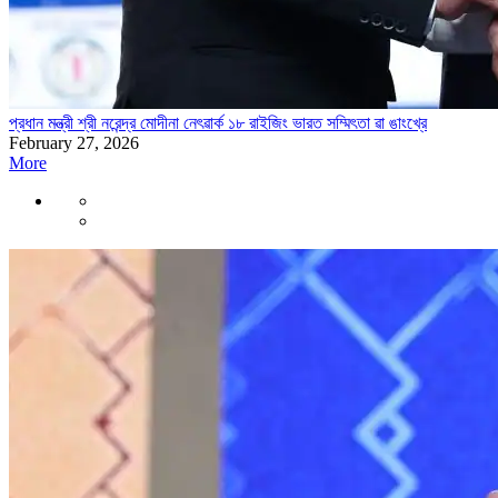
প্রধান মন্ত্রী শ্রী নরেন্দ্র মোদীনা নেৎৱার্ক ১৮ রাইজিং ভারত সম্মিৎতা ৱা ঙাংখ্রে
February 27, 2026
More