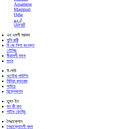
Assamese
Manipuri
Odia
اردو
ਪੰਜਾਬੀ
এন এমগী মরমদা
পুন্সি ৱারী
বি জে পিগা কনেক্ত
তৌবিয়ু
মীয়ামগী মফম
মতম
ঈ-পাউ
অনৌবা পাউশিং
মিদিয়া কভরেজ
পাউচে
রিফ্লেকশন্স
ত্যুন ইন
মন কী বাত
লাইভ য়েংবিয়ু
লৈঙাক্লোন
লৈঙাক্লোনগী খুদম