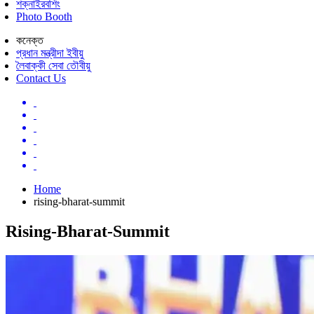
শক্নাইরবশিং
Photo Booth
কনেক্ত
প্রধান মন্ত্রীদা ইবীয়ু
লৈবাক্কী সেবা তৌবীয়ু
Contact Us
Home
rising-bharat-summit
Rising-Bharat-Summit