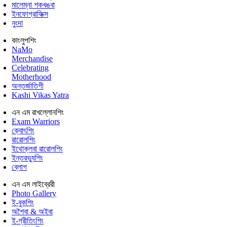
মালেম্না শকখঙবা
ইনফোগ্রাফিক্স
নুংদা
কাংলুপশিং
NaMo
Merchandise
Celebrating
Motherhood
অন্তর্জাতিগী
Kashi Vikas Yatra
এন এম ৱাখল্লোনশিং
Exam Warriors
ক্বোৎশিং
ৱারোলশিং
ইথোক্লবা ৱারোলশিং
ইন্তরভ্যুশিং
ব্লোগ
এন এম লাইব্রেরী
Photo Gallery
ই-বুকশিং
অশৈবা & অইবা
ই-গ্রীতিংশিং