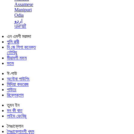
Assamese
Manipuri
Odia
اردو
ਪੰਜਾਬੀ
এন এমগী মরমদা
পুন্সি ৱারী
বি জে পিগা কনেক্ত
তৌবিয়ু
মীয়ামগী মফম
মতম
ঈ-পাউ
অনৌবা পাউশিং
মিদিয়া কভরেজ
পাউচে
রিফ্লেকশন্স
ত্যুন ইন
মন কী বাত
লাইভ য়েংবিয়ু
লৈঙাক্লোন
লৈঙাক্লোনগী খুদম