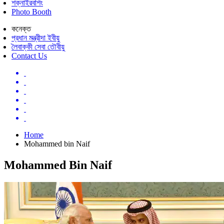
শক্নাইরবশিং
Photo Booth
কনেক্ত
প্রধান মন্ত্রীদা ইবীয়ু
লৈবাক্কী সেবা তৌবীয়ু
Contact Us
Home
Mohammed bin Naif
Mohammed Bin Naif