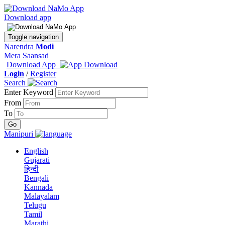
Download app
Toggle navigation
Narendra
Modi
Mera Saansad
Download App
Login
/
Register
Search
Enter Keyword
From
To
Manipuri
English
Gujarati
हिन्दी
Bengali
Kannada
Malayalam
Telugu
Tamil
Marathi