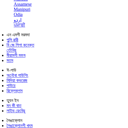
Assamese
Manipuri
Odia
اردو
ਪੰਜਾਬੀ
এন এমগী মরমদা
পুন্সি ৱারী
বি জে পিগা কনেক্ত
তৌবিয়ু
মীয়ামগী মফম
মতম
ঈ-পাউ
অনৌবা পাউশিং
মিদিয়া কভরেজ
পাউচে
রিফ্লেকশন্স
ত্যুন ইন
মন কী বাত
লাইভ য়েংবিয়ু
লৈঙাক্লোন
লৈঙাক্লোনগী খুদম