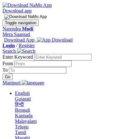
Download app
Toggle navigation
Narendra
Modi
Mera Saansad
Download App
Login
/
Register
Search
Enter Keyword
From
To
Manipuri
English
Gujarati
हिन्दी
Bengali
Kannada
Malayalam
Telugu
Tamil
Marathi