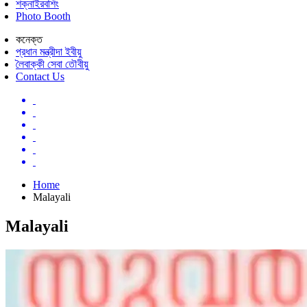
শক্নাইরবশিং
Photo Booth
কনেক্ত
প্রধান মন্ত্রীদা ইবীয়ু
লৈবাক্কী সেবা তৌবীয়ু
Contact Us
Home
Malayali
Malayali