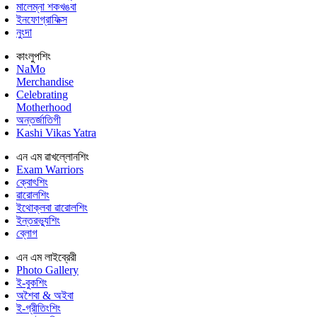
মালেম্না শকখঙবা
ইনফোগ্রাফিক্স
নুংদা
কাংলুপশিং
NaMo
Merchandise
Celebrating
Motherhood
অন্তর্জাতিগী
Kashi Vikas Yatra
এন এম ৱাখল্লোনশিং
Exam Warriors
ক্বোৎশিং
ৱারোলশিং
ইথোক্লবা ৱারোলশিং
ইন্তরভ্যুশিং
ব্লোগ
এন এম লাইব্রেরী
Photo Gallery
ই-বুকশিং
অশৈবা & অইবা
ই-গ্রীতিংশিং