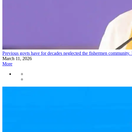
Previous govts have for decades neglected the fishermen community. 
March 11, 2026
More