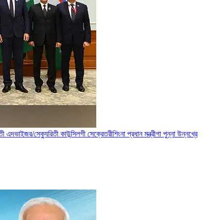
দভাইজর/সেক্যুরিতী কাউন্সিলগী সেক্রেতরীশিংনা প্রধান মন্ত্রীগা পুন্না উন্নখ্রে