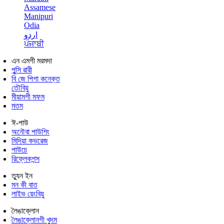
Assamese
Manipuri
Odia
اردو
ਪੰਜਾਬੀ
এন এমগী মরমদা
পুন্সি ৱারী
বি জে পিগা কনেক্ত
তৌবিয়ু
মীয়ামগী মফম
মতম
ঈ-পাউ
অনৌবা পাউশিং
মিদিয়া কভরেজ
পাউচে
রিফ্লেকশন্স
ত্যুন ইন
মন কী বাত
লাইভ য়েংবিয়ু
লৈঙাক্লোন
লৈঙাক্লোনগী খুদম