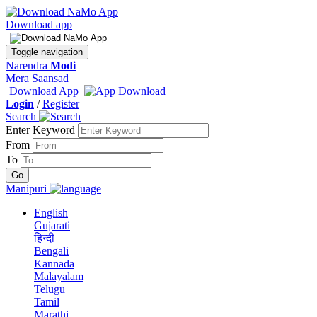
Download app
Toggle navigation
Narendra
Modi
Mera Saansad
Download App
Login
/
Register
Search
Enter Keyword
From
To
Manipuri
English
Gujarati
हिन्दी
Bengali
Kannada
Malayalam
Telugu
Tamil
Marathi