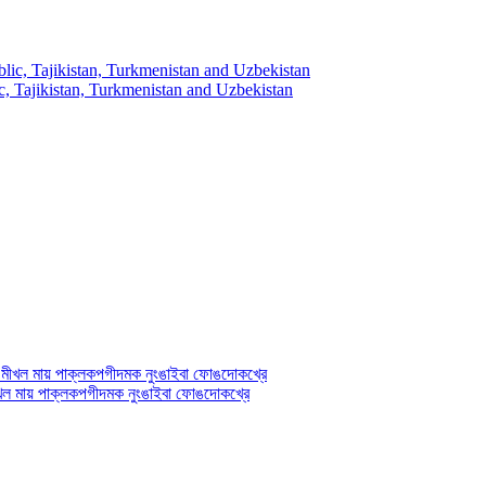
, Tajikistan, Turkmenistan and Uzbekistan
ী মীখল মায় পাক্লকপগীদমক নুংঙাইবা ফোঙদোকখ্রে