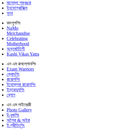
মালেম্না শকখঙবা
ইনফোগ্রাফিক্স
নুংদা
কাংলুপশিং
NaMo
Merchandise
Celebrating
Motherhood
অন্তর্জাতিগী
Kashi Vikas Yatra
এন এম ৱাখল্লোনশিং
Exam Warriors
ক্বোৎশিং
ৱারোলশিং
ইথোক্লবা ৱারোলশিং
ইন্তরভ্যুশিং
ব্লোগ
এন এম লাইব্রেরী
Photo Gallery
ই-বুকশিং
অশৈবা & অইবা
ই-গ্রীতিংশিং