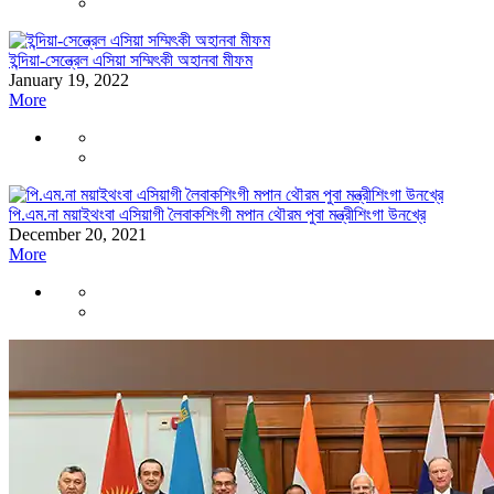
ইন্দিয়া-সেন্ত্রেল এসিয়া সম্মিৎকী অহানবা মীফম
January 19, 2022
More
পি.এম.না ময়াইথংবা এসিয়াগী লৈবাকশিংগী মপান থৌরম পুবা মন্ত্রীশিংগা উনখ্রে
December 20, 2021
More