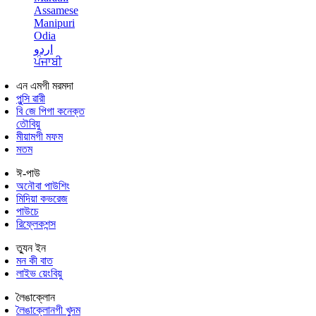
Assamese
Manipuri
Odia
اردو
ਪੰਜਾਬੀ
এন এমগী মরমদা
পুন্সি ৱারী
বি জে পিগা কনেক্ত
তৌবিয়ু
মীয়ামগী মফম
মতম
ঈ-পাউ
অনৌবা পাউশিং
মিদিয়া কভরেজ
পাউচে
রিফ্লেকশন্স
ত্যুন ইন
মন কী বাত
লাইভ য়েংবিয়ু
লৈঙাক্লোন
লৈঙাক্লোনগী খুদম