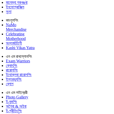
মালেম্না শকখঙবা
ইনফোগ্রাফিক্স
নুংদা
কাংলুপশিং
NaMo
Merchandise
Celebrating
Motherhood
অন্তর্জাতিগী
Kashi Vikas Yatra
এন এম ৱাখল্লোনশিং
Exam Warriors
ক্বোৎশিং
ৱারোলশিং
ইথোক্লবা ৱারোলশিং
ইন্তরভ্যুশিং
ব্লোগ
এন এম লাইব্রেরী
Photo Gallery
ই-বুকশিং
অশৈবা & অইবা
ই-গ্রীতিংশিং