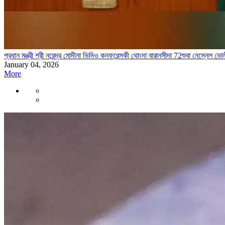
প্রধান মন্ত্রী শ্রী নরেন্দ্র মোদীনা ভিদিও কনফরেন্সকী থোংদা বারানসীদা 72শুবা নেস্নেল 
January 04, 2026
More