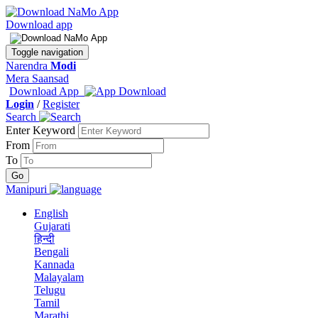
Download app
Toggle navigation
Narendra
Modi
Mera Saansad
Download App
Login
/
Register
Search
Enter Keyword
From
To
Manipuri
English
Gujarati
हिन्दी
Bengali
Kannada
Malayalam
Telugu
Tamil
Marathi