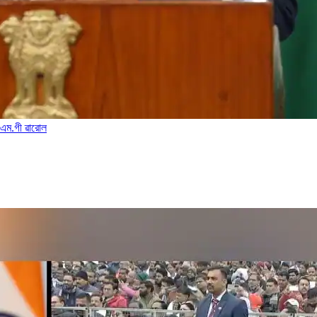
.এম.গী ৱারোল