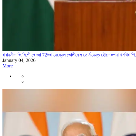
বারানসীদা ভি.সি.গী থোংদা 72শুবা নেস্নেল ভোলীবোল তোর্নামেন্ত হৌদোকপদা থমখিবা পি
January 04, 2026
More