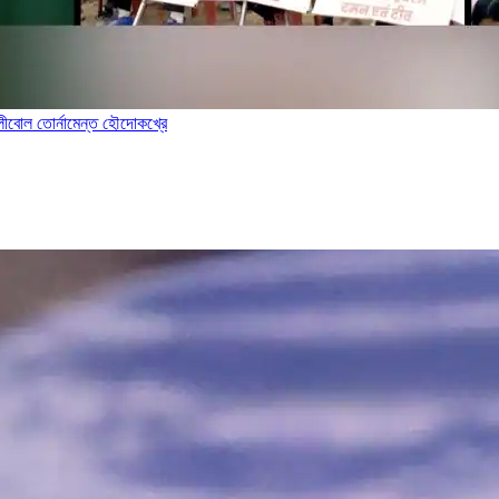
ভোলীবোল তোর্নামেন্ত হৌদোকখ্রে