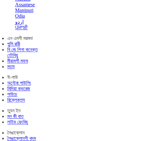
Assamese
Manipuri
Odia
اردو
ਪੰਜਾਬੀ
এন এমগী মরমদা
পুন্সি ৱারী
বি জে পিগা কনেক্ত
তৌবিয়ু
মীয়ামগী মফম
মতম
ঈ-পাউ
অনৌবা পাউশিং
মিদিয়া কভরেজ
পাউচে
রিফ্লেকশন্স
ত্যুন ইন
মন কী বাত
লাইভ য়েংবিয়ু
লৈঙাক্লোন
লৈঙাক্লোনগী খুদম