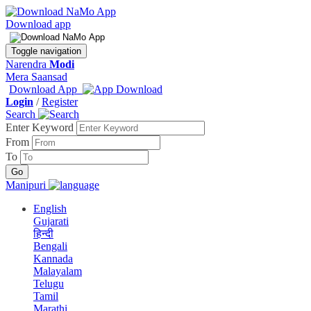
Download app
Toggle navigation
Narendra
Modi
Mera Saansad
Download App
Login
/
Register
Search
Enter Keyword
From
To
Manipuri
English
Gujarati
हिन्दी
Bengali
Kannada
Malayalam
Telugu
Tamil
Marathi