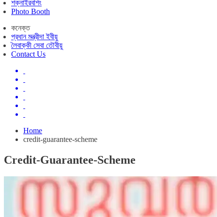
শক্নাইরবশিং
Photo Booth
কনেক্ত
প্রধান মন্ত্রীদা ইবীয়ু
লৈবাক্কী সেবা তৌবীয়ু
Contact Us
Home
credit-guarantee-scheme
Credit-Guarantee-Scheme