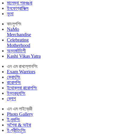
মালেম্না শকখঙবা
ইনফোগ্রাফিক্স
নুংদা
কাংলুপশিং
NaMo
Merchandise
Celebrating
Motherhood
অন্তর্জাতিগী
Kashi Vikas Yatra
এন এম ৱাখল্লোনশিং
Exam Warriors
ক্বোৎশিং
ৱারোলশিং
ইথোক্লবা ৱারোলশিং
ইন্তরভ্যুশিং
ব্লোগ
এন এম লাইব্রেরী
Photo Gallery
ই-বুকশিং
অশৈবা & অইবা
ই-গ্রীতিংশিং