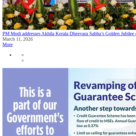
PM Modi addresses Akhila Kerala Dheevara Sabha’s Golden Jubilee c
March 11, 2026
More