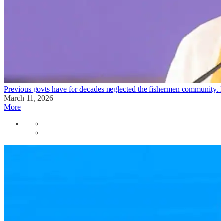
Previous govts have for decades neglected the fishermen community. 
March 11, 2026
More