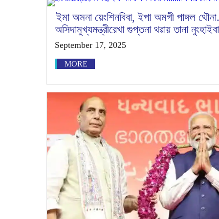
ইমা অমনা য়েংশিনবিবা, ইপা অমগী পাঙ্গল থৌনা.
অসিদামুখ্যমন্ত্রীরেখা গুপ্তনা থৱায় তানা নুংহ
September 17, 2025
MORE