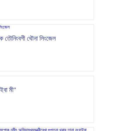
থবক তৌনিংবগী থৌনা লিংজেল
ওইবা মী"