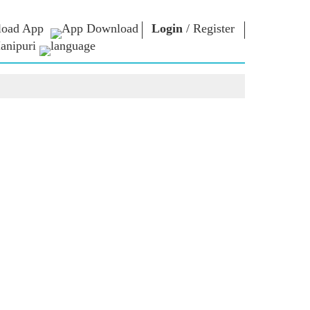
oad App
Login
/
Register
anipuri
্লোনশিং
এন এম লাইব্রেরী
কনেক্ত
ors
Photo Gallery
প্রধান মন্ত্রীদা ইবীয়ু
ই-বুকশিং
লৈবাক্কী সেবা তৌবীয়ু
অশৈবা & অইবা
Contact Us
োলশিং
ই-গ্রীতিংশিং
শক্নাইরবশিং
Photo Booth