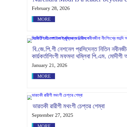
February 28, 2026
MORE
বি.জে.পি.গী নেশনেল প্রসিদেন্ত নিতিন নবীনজী
কার্য়কর্তাশিংগী মফমদা থম্লিবা পি.এম. মোদীগী
January 21, 2026
MORE
ভারতকী ৱারীগী মথংগী চেপ্তর শেম্বা
September 27, 2025
MORE