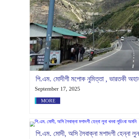
পি.এম. মোদীগী মপোক নুমিত্তা , ভারতকী অহানবা
September 17, 2025
MORE
পি.এম. মোদী, অসি লৈবাক্না মশাদগী হেন্না লুন