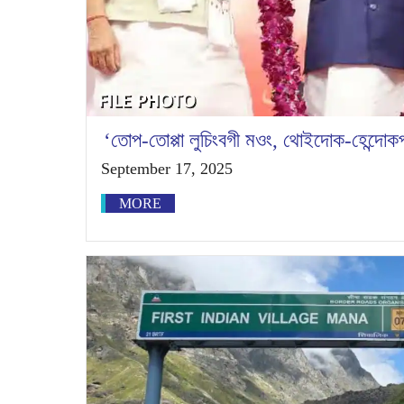
‘তোপ-তোপ্পা লুচিংবগী মওং, থোইদোক-হেন্দোকপ
September 17, 2025
MORE