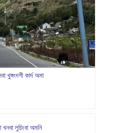
 খুঙ্গংদগী কার্দ অমা
া খনবা লুচিংবা অমনি