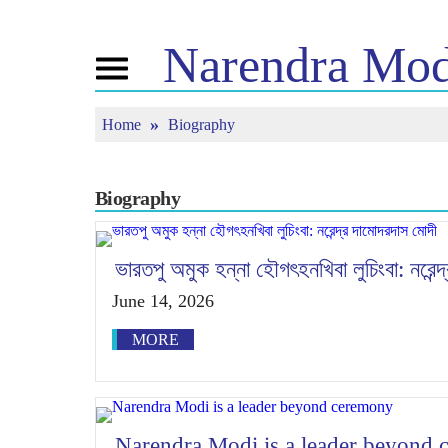
Narendra
Mod
Toggle
navigation
Home
Biography
এন এমগী মরমদা
ঈ-পাউ
ত্যুন ইন
পুন্সি ৱারী
অনৌবা পাউশিং
মন কী বাত
বি জে পিগা কনেক্ত
মিদিয়া কভরেজ
লাইভ য়েংবি
তৌবিয়ু
পাউচে
Biography
মীয়ামগী মফম
রিফ্লেকশন্স
মতম
ভারতপু অমুক হন্না হৌগৎহনখিবা লুচিংবা: নরেন্
June 14, 2026
MORE
Narendra Modi is a leader beyond