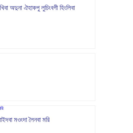
বা অদুনা ঐহাকপু লুচিংবগী হিংলিবা
োইদবা মওংদা লৈনবা মরি