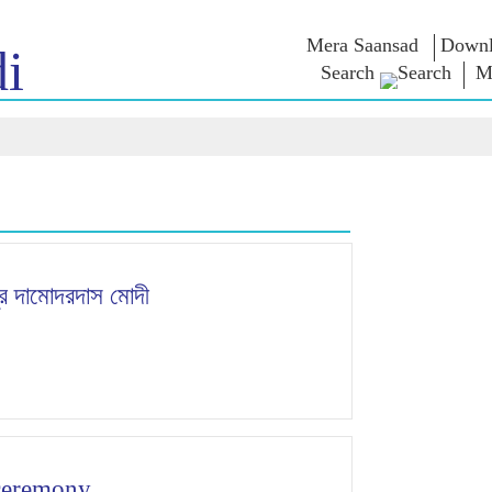
Mera Saansad
Downl
i
Search
M
লৈঙাক্লোন
কাংলুপশিং
এন এম ৱাখল
লৈঙাক্লোনগী খুদম
NaMo Merchandise
Exam Warri
য়ু
মালেম্না শকখঙবা
Celebrating
ক্বোৎশিং
Motherhood
ইনফোগ্রাফিক্স
ৱারোলশিং
অন্তর্জাতিগী
নুংদা
ইথোক্লবা ৱার
Kashi Vikas Yatra
ইন্তরভ্যুশিং
ব্লোগ
দ্র দামোদরদাস মোদী
 ceremony