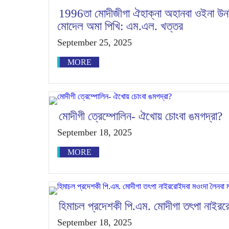
1996তা মোদীজীগা ঐহাক্না অহানবা ওইনা উনখি
মোদেল অমা পিখি: এম.এল. খত্তর
September 25, 2025
MORE
মোদীগী ত্রেম্পোলিন- ঐখোয় চোংবা ঙমগদ্রা?
September 18, 2025
MORE
হিমাচল প্রদেশকী পি.এম. মোদীগা তৎপা নাইরর
September 18, 2025