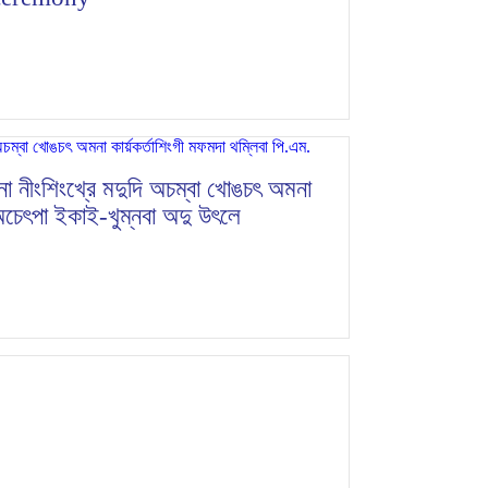
না নীংশিংখ্রে মদুদি অচম্বা খোঙচৎ অমনা
 অচেৎপা ইকাই-খুম্নবা অদু উৎলে