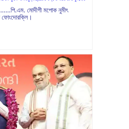
......পি.এম. মোদীগী মপোক নুমীৎ
াইবা ফোংদোরক্লি।