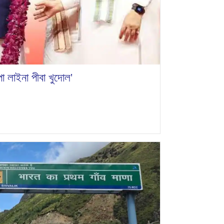
া লাইনা পীবা খুদোল'