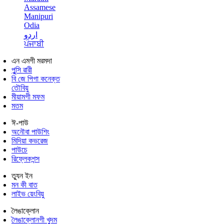
Assamese
Manipuri
Odia
اردو
ਪੰਜਾਬੀ
এন এমগী মরমদা
পুন্সি ৱারী
বি জে পিগা কনেক্ত
তৌবিয়ু
মীয়ামগী মফম
মতম
ঈ-পাউ
অনৌবা পাউশিং
মিদিয়া কভরেজ
পাউচে
রিফ্লেকশন্স
ত্যুন ইন
মন কী বাত
লাইভ য়েংবিয়ু
লৈঙাক্লোন
লৈঙাক্লোনগী খুদম