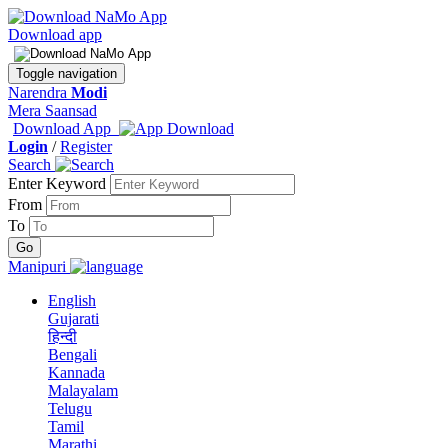
Download app
Toggle navigation
Narendra
Modi
Mera Saansad
Download App
Login
/
Register
Search
Enter Keyword
From
To
Manipuri
English
Gujarati
हिन्दी
Bengali
Kannada
Malayalam
Telugu
Tamil
Marathi