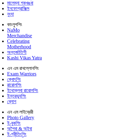
মালেম্না শকখঙবা
ইনফোগ্রাফিক্স
নুংদা
কাংলুপশিং
NaMo
Merchandise
Celebrating
Motherhood
অন্তর্জাতিগী
Kashi Vikas Yatra
এন এম ৱাখল্লোনশিং
Exam Warriors
ক্বোৎশিং
ৱারোলশিং
ইথোক্লবা ৱারোলশিং
ইন্তরভ্যুশিং
ব্লোগ
এন এম লাইব্রেরী
Photo Gallery
ই-বুকশিং
অশৈবা & অইবা
ই-গ্রীতিংশিং