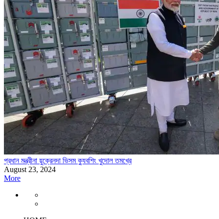
প্রধান মন্ত্রীনা য়ুক্রেনদা ভিসম ক্যুবশিং খুদোল তমখ্রে
August 23, 2024
More