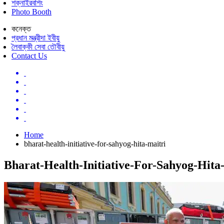
শক্নাইরবশিং
Photo Booth
কনেক্ত
প্রধান মন্ত্রীদা ইবীয়ু
লৈবাক্কী সেবা তৌবীয়ু
Contact Us
Home
bharat-health-initiative-for-sahyog-hita-maitri
Bharat-Health-Initiative-For-Sahyog-Hita