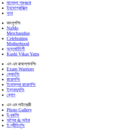
মালেম্না শকখঙবা
ইনফোগ্রাফিক্স
নুংদা
কাংলুপশিং
NaMo
Merchandise
Celebrating
Motherhood
অন্তর্জাতিগী
Kashi Vikas Yatra
এন এম ৱাখল্লোনশিং
Exam Warriors
ক্বোৎশিং
ৱারোলশিং
ইথোক্লবা ৱারোলশিং
ইন্তরভ্যুশিং
ব্লোগ
এন এম লাইব্রেরী
Photo Gallery
ই-বুকশিং
অশৈবা & অইবা
ই-গ্রীতিংশিং