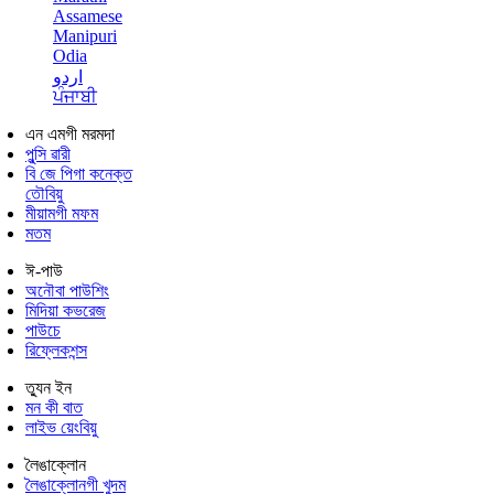
Assamese
Manipuri
Odia
اردو
ਪੰਜਾਬੀ
এন এমগী মরমদা
পুন্সি ৱারী
বি জে পিগা কনেক্ত
তৌবিয়ু
মীয়ামগী মফম
মতম
ঈ-পাউ
অনৌবা পাউশিং
মিদিয়া কভরেজ
পাউচে
রিফ্লেকশন্স
ত্যুন ইন
মন কী বাত
লাইভ য়েংবিয়ু
লৈঙাক্লোন
লৈঙাক্লোনগী খুদম