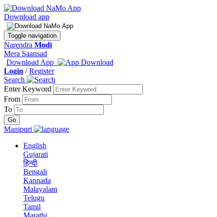
Download app
Toggle navigation
Narendra
Modi
Mera Saansad
Download App
Login
/
Register
Search
Enter Keyword
From
To
Manipuri
English
Gujarati
हिन्दी
Bengali
Kannada
Malayalam
Telugu
Tamil
Marathi