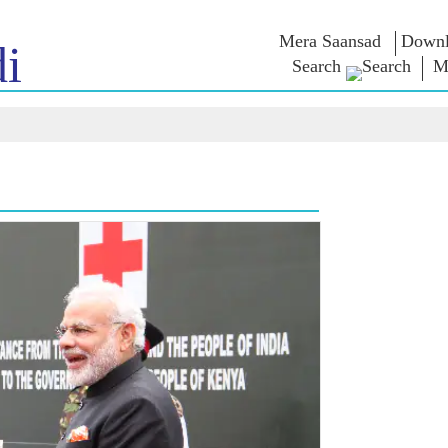
Mera Saansad
Downl
i
Search
M
লৈঙাক্লোন
কাংলুপশিং
এন এম ৱাখল
লৈঙাক্লোনগী খুদম
NaMo Merchandise
Exam Warri
য়ু
মালেম্না শকখঙবা
Celebrating
ক্বোৎশিং
Motherhood
ইনফোগ্রাফিক্স
ৱারোলশিং
অন্তর্জাতিগী
নুংদা
ইথোক্লবা ৱার
Kashi Vikas Yatra
ইন্তরভ্যুশিং
ব্লোগ