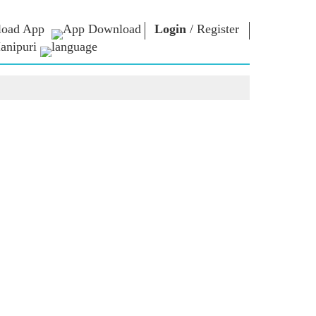
oad App
Login
/
Register
anipuri
্লোনশিং
এন এম লাইব্রেরী
কনেক্ত
ors
Photo Gallery
প্রধান মন্ত্রীদা ইবীয়ু
ই-বুকশিং
লৈবাক্কী সেবা তৌবীয়ু
অশৈবা & অইবা
Contact Us
োলশিং
ই-গ্রীতিংশিং
শক্নাইরবশিং
Photo Booth