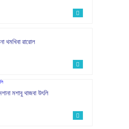
রীনা থমখিবা ৱারোল
ু মশানা মশাবু থাজবা উৎলি