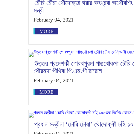
চৌরি চৌরা থৌদোক্তা থৱায় কৎখ্রবা অথৌবশিং ম
মন্ত্রী
February 04, 2021
MORE
উত্তর প্রদেশকী গোরখপুরদা পাঙথোকপা চৌরি 
থৌরমদা পীখিবা পি.এম.গী ৱারোল
February 04, 2021
MORE
প্রধান মন্ত্রীনা ‘চৌরি চৌরা’ থৌদোক্কী চহি 
February 04, 2021