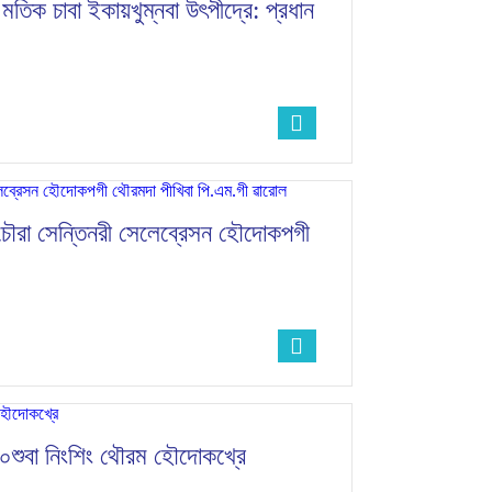
তিক চাবা ইকায়খুম্নবা উৎপীদ্রে: প্রধান
চৌরা সেন্তিনরী সেলেব্রেসন হৌদোকপগী
১০০শুবা নিংশিং থৌরম হৌদোকখ্রে