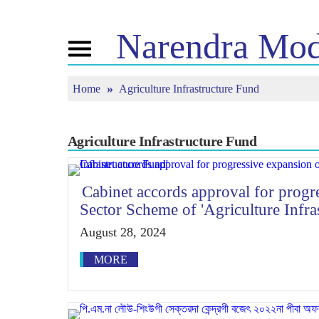
Narendra
Mod
Toggle
navigation
Home
Agriculture Infrastructure Fund
এন এমগী মরমদা
ঈ-পাউ
ত্যুন ইন
পুন্সি ৱারী
অনৌবা পাউশিং
মন কী বাত
বি জে পিগা কনেক্ত
মিদিয়া কভরেজ
লাইভ য়েংবি
তৌবিয়ু
পাউচে
Agriculture Infrastructure Fund
মীয়ামগী মফম
রিফ্লেকশন্স
মতম
Cabinet accords approval for progr
Sector Scheme of 'Agriculture Infra
August 28, 2024
MORE