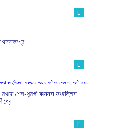
ত থাদোকখ্রে
’গী মখাদা শেল-থুমগী কান্নবা ফংহল্লিবা
পীখ্রে