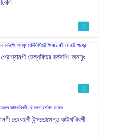
ৱারোল
প্রোগ্রামগী হেল্থকিয়র ৱর্করশিং অমসুং
শেলগী তেংবাংগী ইন্সতোমেন্ত কাইথখিবগী