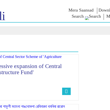
Mera Saansad
Downl
i
Search
M
লৈঙাক্লোন
কাংলুপশিং
এন এম ৱাখল
লৈঙাক্লোনগী খুদম
NaMo Merchandise
Exam Warri
য়ু
মালেম্না শকখঙবা
Celebrating
ক্বোৎশিং
Motherhood
ইনফোগ্রাফিক্স
ৱারোলশিং
অন্তর্জাতিগী
নুংদা
ইথোক্লবা ৱার
Kashi Vikas Yatra
ইন্তরভ্যুশিং
ব্লোগ
essive expansion of Central
structure Fund'