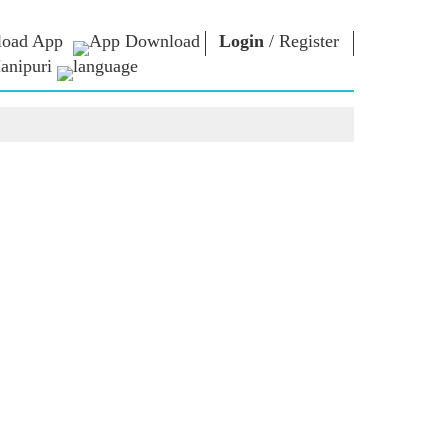
oad App
Login
/
Register
anipuri
্লোনশিং
এন এম লাইব্রেরী
কনেক্ত
ors
Photo Gallery
প্রধান মন্ত্রীদা ইবীয়ু
ই-বুকশিং
লৈবাক্কী সেবা তৌবীয়ু
অশৈবা & অইবা
Contact Us
োলশিং
ই-গ্রীতিংশিং
শক্নাইরবশিং
Photo Booth