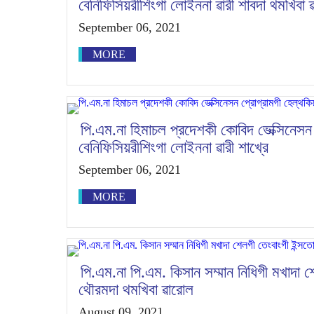
বেনিফিসিয়রীশিংগা লোইননা ৱারী শাবদা থমখিবা 
September 06, 2021
MORE
পি.এম.না হিমাচল প্রদেশকী কোবিদ ভেক্সিনেসন 
বেনিফিসিয়রীশিংগা লোইননা ৱারী শাখ্রে
September 06, 2021
MORE
পি.এম.না পি.এম. কিসান সম্মান নিধিগী মখাদা 
থৌরমদা থমখিবা ৱারোল
August 09, 2021