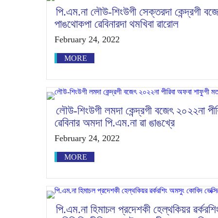
পি.এম.না লৌউ-শিংউগী সেক্তরদা কেন্দ্রগী বজ
পাঙথোকপা ৱেবিনারদা থমখিবা ৱারোল
February 24, 2022
MORE
লৌউ-শিংউগী লমদা কেন্দ্রগী বজেৎ ২০২২না পী
ৱেবিনার অমদা পি.এম.না ৱা ঙাঙখ্রে
February 24, 2022
MORE
পি.এম.না হিমাচল প্রদেশকী হেল্থকিয়র ৱর্করশি