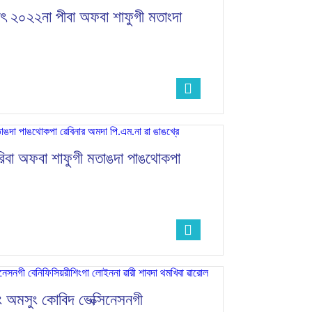
েৎ ২০২২না পীবা অফবা শাফুগী মতাংদা
রিবা অফবা শাফুগী মতাঙদা পাঙথোকপা
ং অমসুং কোবিদ ভেক্সিনেসনগী