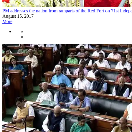
PM addresses the nation from ramparts of the Red Fort on 71st Inde
August 15, 2017
More