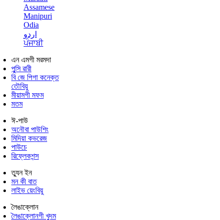
Assamese
Manipuri
Odia
اردو
ਪੰਜਾਬੀ
এন এমগী মরমদা
পুন্সি ৱারী
বি জে পিগা কনেক্ত
তৌবিয়ু
মীয়ামগী মফম
মতম
ঈ-পাউ
অনৌবা পাউশিং
মিদিয়া কভরেজ
পাউচে
রিফ্লেকশন্স
ত্যুন ইন
মন কী বাত
লাইভ য়েংবিয়ু
লৈঙাক্লোন
লৈঙাক্লোনগী খুদম