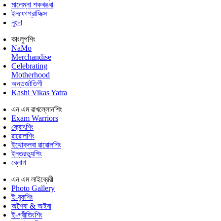
মালেম্না শকখঙবা
ইনফোগ্রাফিক্স
নুংদা
কাংলুপশিং
NaMo
Merchandise
Celebrating
Motherhood
অন্তর্জাতিগী
Kashi Vikas Yatra
এন এম ৱাখল্লোনশিং
Exam Warriors
ক্বোৎশিং
ৱারোলশিং
ইথোক্লবা ৱারোলশিং
ইন্তরভ্যুশিং
ব্লোগ
এন এম লাইব্রেরী
Photo Gallery
ই-বুকশিং
অশৈবা & অইবা
ই-গ্রীতিংশিং