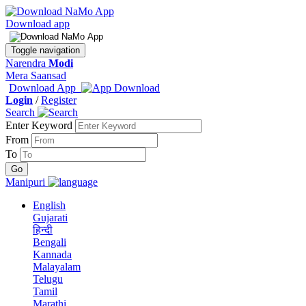
Download app
Toggle navigation
Narendra
Modi
Mera Saansad
Download App
Login
/
Register
Search
Enter Keyword
From
To
Manipuri
English
Gujarati
हिन्दी
Bengali
Kannada
Malayalam
Telugu
Tamil
Marathi