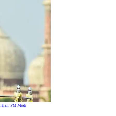
kta Hai': PM Modi