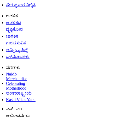
ನೇರ ಪ್ರಸಾರ ವೀಕ್ಷಿಸಿ
ಆಡಳಿತ
ಆಡಳಿತದ
ದೃಷ್ಟಿಕೋನ
ಜಾಗತಿಕ
ಗುರುತಿಸುವಿಕೆ
ಇನ್ಫೋಗ್ರಾಫಿಕ್ಸ್
ಒಳನೋಟಗಳು
ವರ್ಗಗಳು
NaMo
Merchandise
Celebrating
Motherhood
ಅಂತಾರಾಷ್ಟ್ರೀಯ
Kashi Vikas Yatra
ಎನ್ . ಎಂ
ಆಲೋಚನೆಗಳು