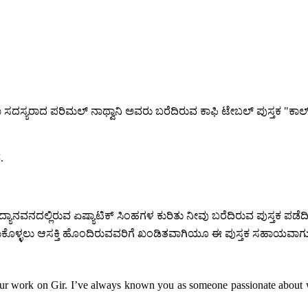
 ಸದಸ್ಯರಾದ ಪರಿಮಲ್ ನಾಥ್ವಾನಿ ಅವರು ಬರೆದಿರುವ ಕಾಫಿ ಟೇಬಲ್ ಪುಸ್ತಕ "ಕಾಲ್ ಆ
.
ದಲ್ಲಿರುವ ಏಷ್ಯಾಟಿಕ್ ಸಿಂಹಗಳ ಕುರಿತು ನೀವು ಬರೆದಿರುವ ಪುಸ್ತಕ ಪಡೆದಿದ್ದ
ಗೆ ತಿಳಿದುಕೊಳ್ಳಲು ಆಸಕ್ತಿ ಹೊಂದಿರುವವರಿಗೆ ಖಂಡಿತವಾಗಿಯೂ ಈ ಪುಸ್ತಕ ಸಹಾಯವಾಗು
r work on Gir. I’ve always known you as someone passionate about wildl