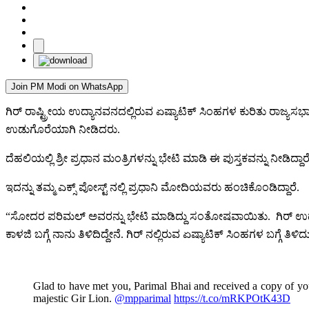
Join PM Modi on WhatsApp
ಗಿರ್ ರಾಷ್ಟ್ರೀಯ ಉದ್ಯಾನವನದಲ್ಲಿರುವ ಏಷ್ಯಾಟಿಕ್ ಸಿಂಹಗಳ ಕುರಿತು ರಾಜ್ಯಸಭಾ
ಉಡುಗೊರೆಯಾಗಿ ನೀಡಿದರು.
ದೆಹಲಿಯಲ್ಲಿ ಶ್ರೀ ಪ್ರಧಾನ ಮಂತ್ರಿಗಳನ್ನು ಭೇಟಿ ಮಾಡಿ ಈ ಪುಸ್ತಕವನ್ನು ನೀಡಿದ್ದಾರೆ
ಇದನ್ನು ತಮ್ಮ ಎಕ್ಸ್ ಪೋಸ್ಟ್ ನಲ್ಲಿ ಪ್ರಧಾನಿ ಮೋದಿಯವರು ಹಂಚಿಕೊಂಡಿದ್ದಾರೆ.
“ಸೋದರ ಪರಿಮಲ್ ಅವರನ್ನು ಭೇಟಿ ಮಾಡಿದ್ದು ಸಂತೋಷವಾಯಿತು. ಗಿರ್ ಉದ್ಯಾನವನ
ಕಾಳಜಿ ಬಗ್ಗೆ ನಾನು ತಿಳಿದಿದ್ದೇನೆ. ಗಿರ್ ನಲ್ಲಿರುವ ಏಷ್ಯಾಟಿಕ್ ಸಿಂಹಗಳ ಬಗ್
Glad to have met you, Parimal Bhai and received a copy of you
majestic Gir Lion.
@mpparimal
https://t.co/mRKPOtK43D