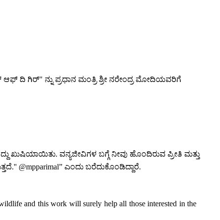
ಫ್ ದಿ ಗಿರ್" ನ್ನು ಪ್ರಧಾನ ಮಂತ್ರಿ ಶ್ರೀ ನರೇಂದ್ರ ಮೋದಿಯವರಿಗೆ
ು ಖುಷಿಯಾಯಿತು. ವನ್ಯಜೀವಿಗಳ ಬಗ್ಗೆ ನೀವು ಹೊಂದಿರುವ ಪ್ರೀತಿ ಮತ್ತು
ತ್ತದೆ.'' @mpparimal” ಎಂದು ಬರೆದುಕೊಂಡಿದ್ದಾರೆ.
ife and this work will surely help all those interested in the