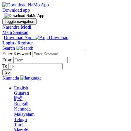
Download app
Toggle navigation
Narendra
Modi
Mera Saansad
Download App
Login
/
Register
Search
Enter Keyword
From
To
Kannada
English
Gujarati
हिन्दी
Bengali
Kannada
Malayalam
Telugu
Tamil
Marathi