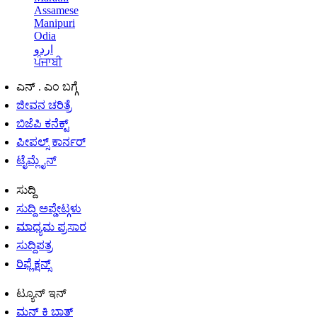
Assamese
Manipuri
Odia
اردو
ਪੰਜਾਬੀ
ಎನ್ . ಎಂ ಬಗ್ಗೆ
ಜೀವನ ಚರಿತ್ರೆ
ಬಿಜೆಪಿ ಕನೆಕ್ಟ್
ಪೀಪಲ್ಸ್ ಕಾರ್ನರ್
ಟೈಮ್ಲೈನ್
ಸುದ್ದಿ
ಸುದ್ದಿ ಅಪ್ಡೇಟ್ಗಳು
ಮಾಧ್ಯಮ ಪ್ರಸಾರ
ಸುದ್ದಿಪತ್ರ
ರಿಫ್ಲೆಕ್ಷನ್ಸ್
ಟ್ಯೂನ್ ಇನ್
ಮನ್ ಕಿ ಬಾತ್