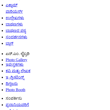
ಎಕ್ಸಾಮ್
ವಾರಿಯರ್ಸ್
ಉಲ್ಲೇಖಗಳು
ಭಾಷಣಗಳು
ಭಾಷಣದ ಪಠ್ಯ
ಸಂದರ್ಶನಗಳು
ಬ್ಲಾಗ್
ಏನ್.ಎಂ. ಲೈಬ್ರರಿ
Photo Gallery
ಇಪುಸ್ತಕಗಳು
ಕವಿ ಮತ್ತು ಲೇಖಕ
ಇ -ಗ್ರೀಟಿಂಗ್ಸ್
ದಿಗ್ಗಜರು
Photo Booth
ಸಂಪರ್ಕಿಸು
ಪ್ರಧಾನಿಯವರಿಗೆ