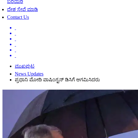
ಬರೆಯಿರಿ
ದೇಶ ಸೇವೆ ಮಾಡಿ
Contact Us
ಮುಖಪುಟ
News Updates
ಪ್ರಧಾನಿ ಮೋದಿ ವಾಷಿಂಗ್ಟನ್ ಡಿಸಿಗೆ ಆಗಮಿಸಿದರು