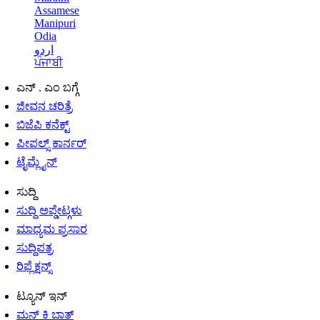
Assamese
Manipuri
Odia
اردو
ਪੰਜਾਬੀ
ಎನ್ . ಎಂ ಬಗ್ಗೆ
ಜೀವನ ಚರಿತ್ರೆ
ಬಿಜೆಪಿ ಕನೆಕ್ಟ್
ಪೀಪಲ್ಸ್ ಕಾರ್ನರ್
ಟೈಮ್ಲೈನ್
ಸುದ್ದಿ
ಸುದ್ದಿ ಅಪ್ಡೇಟ್ಗಳು
ಮಾಧ್ಯಮ ಪ್ರಸಾರ
ಸುದ್ದಿಪತ್ರ
ರಿಫ್ಲೆಕ್ಷನ್ಸ್
ಟ್ಯೂನ್ ಇನ್
ಮನ್ ಕಿ ಬಾತ್