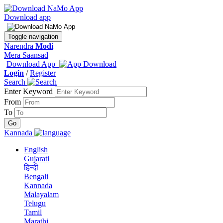
Download app
Toggle navigation
Narendra
Modi
Mera Saansad
Download App
Login
/
Register
Search
Enter Keyword
From
To
Kannada
English
Gujarati
हिन्दी
Bengali
Kannada
Malayalam
Telugu
Tamil
Marathi