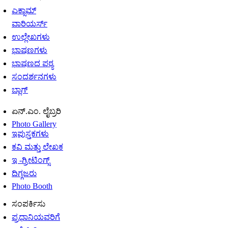
ಎಕ್ಸಾಮ್
ವಾರಿಯರ್ಸ್
ಉಲ್ಲೇಖಗಳು
ಭಾಷಣಗಳು
ಭಾಷಣದ ಪಠ್ಯ
ಸಂದರ್ಶನಗಳು
ಬ್ಲಾಗ್
ಏನ್.ಎಂ. ಲೈಬ್ರರಿ
Photo Gallery
ಇಪುಸ್ತಕಗಳು
ಕವಿ ಮತ್ತು ಲೇಖಕ
ಇ -ಗ್ರೀಟಿಂಗ್ಸ್
ದಿಗ್ಗಜರು
Photo Booth
ಸಂಪರ್ಕಿಸು
ಪ್ರಧಾನಿಯವರಿಗೆ