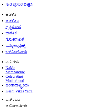
ನೇರ ಪ್ರಸಾರ ವೀಕ್ಷಿಸಿ
ಆಡಳಿತ
ಆಡಳಿತದ
ದೃಷ್ಟಿಕೋನ
ಜಾಗತಿಕ
ಗುರುತಿಸುವಿಕೆ
ಇನ್ಫೋಗ್ರಾಫಿಕ್ಸ್
ಒಳನೋಟಗಳು
ವರ್ಗಗಳು
NaMo
Merchandise
Celebrating
Motherhood
ಅಂತಾರಾಷ್ಟ್ರೀಯ
Kashi Vikas Yatra
ಎನ್ . ಎಂ
ಆಲೋಚನೆಗಳು