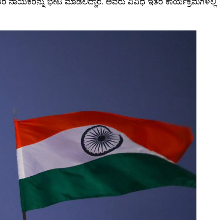
ಇತರ ನಾಯಕರನ್ನು ಭೇಟಿ ಮಾಡಲಿದ್ದಾರೆ. ಅವರು ವಿವಿಧ ಇತರ ಕಾರ್ಯಕ್ರಮಗಳಲ್ಲಿ