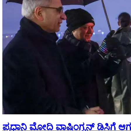
ಪ್ರಧಾನಿ ಮೋದಿ ವಾಷಿಂಗ್ಟನ್ ಡಿಸಿಗೆ 