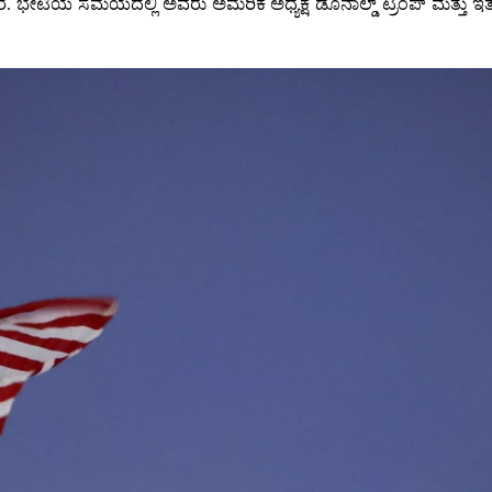
ಾರೆ. ಭೇಟಿಯ ಸಮಯದಲ್ಲಿ ಅವರು ಅಮೆರಿಕ ಅಧ್ಯಕ್ಷ ಡೊನಾಲ್ಡ್ ಟ್ರಂಪ್ ಮತ್ತು 