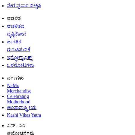
ನೇರ ಪ್ರಸಾರ ವೀಕ್ಷಿಸಿ
ಆಡಳಿತ
ಆಡಳಿತದ
ದೃಷ್ಟಿಕೋನ
ಜಾಗತಿಕ
ಗುರುತಿಸುವಿಕೆ
ಇನ್ಫೋಗ್ರಾಫಿಕ್ಸ್
ಒಳನೋಟಗಳು
ವರ್ಗಗಳು
NaMo
Merchandise
Celebrating
Motherhood
ಅಂತಾರಾಷ್ಟ್ರೀಯ
Kashi Vikas Yatra
ಎನ್ . ಎಂ
ಆಲೋಚನೆಗಳು