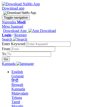
Download app
Toggle navigation
Narendra
Modi
Mera Saansad
Download App
Login
/
Register
Search
Enter Keyword
From
To
Kannada
English
Gujarati
हिन्दी
Bengali
Kannada
Malayalam
Telugu
Tamil
Marathi