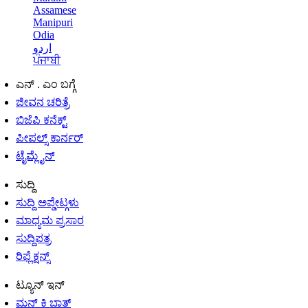
Assamese
Manipuri
Odia
اردو
ਪੰਜਾਬੀ
ಎನ್ . ಎಂ ಬಗ್ಗೆ
ಜೀವನ ಚರಿತ್ರೆ
ಬಿಜೆಪಿ ಕನೆಕ್ಟ್
ಪೀಪಲ್ಸ್ ಕಾರ್ನರ್
ಟೈಮ್ಲೈನ್
ಸುದ್ದಿ
ಸುದ್ದಿ ಅಪ್ಡೇಟ್ಗಳು
ಮಾಧ್ಯಮ ಪ್ರಸಾರ
ಸುದ್ದಿಪತ್ರ
ರಿಫ್ಲೆಕ್ಷನ್ಸ್
ಟ್ಯೂನ್ ಇನ್
ಮನ್ ಕಿ ಬಾತ್