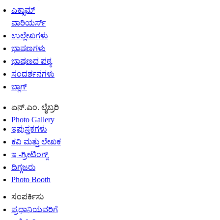
ಎಕ್ಸಾಮ್
ವಾರಿಯರ್ಸ್
ಉಲ್ಲೇಖಗಳು
ಭಾಷಣಗಳು
ಭಾಷಣದ ಪಠ್ಯ
ಸಂದರ್ಶನಗಳು
ಬ್ಲಾಗ್
ಏನ್.ಎಂ. ಲೈಬ್ರರಿ
Photo Gallery
ಇಪುಸ್ತಕಗಳು
ಕವಿ ಮತ್ತು ಲೇಖಕ
ಇ -ಗ್ರೀಟಿಂಗ್ಸ್
ದಿಗ್ಗಜರು
Photo Booth
ಸಂಪರ್ಕಿಸು
ಪ್ರಧಾನಿಯವರಿಗೆ