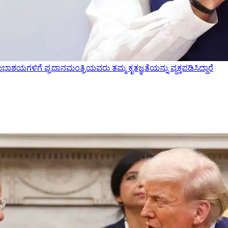
ಶಯಗಳಿಗೆ ಪ್ರಧಾನಮಂತ್ರಿಯವರು ತಮ್ಮ ಕೃತಜ್ಞತೆಯನ್ನು ವ್ಯಕ್ತಪಡಿಸಿದ್ದಾರೆ