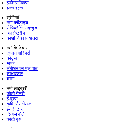
इंफोग्राफिक्स
इनसाइट्स
श्रेणियाँ
नमो मर्चेंडाइज
सेलिब्रेटिंग मदरहुड
अंतर्राष्‍ट्रीय
काशी विकास यात्रा
नमो के विचार
एग्जाम वारियर्स
कोट्स
भाषण
संबोधन का मूल पाठ
साक्षात्कार
ब्लॉग
नमो लाइब्रेरी
फोटो गैलरी
ई-बुक्स
कवि और लेखक
ई-ग्रीटिंग्स
दिग्गज बोले
फोटो बूथ