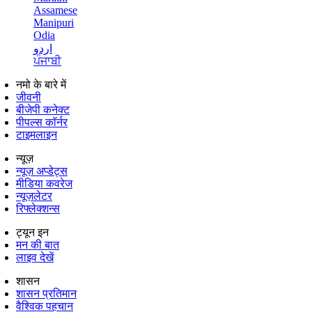
Assamese
Manipuri
Odia
اردو
ਪੰਜਾਬੀ
नमो के बारे में
जीवनी
बीजेपी कनेक्ट
पीपल्स कॉर्नर
टाइमलाइन
न्यूज़
न्यूज़ अप्डेट्स
मीडिया कवरेज
न्यूज़लेटर
रिफ्लेक्शन्स
ट्यून इन
मन की बात
लाइव देखें
शासन
शासन प्रतिमान
वैश्विक पहचान