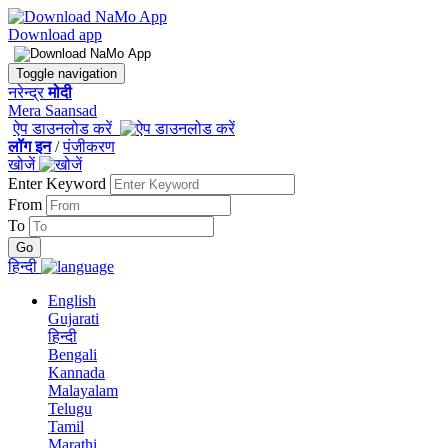
Download app
Toggle navigation
नरेन्द्र
मोदी
Mera Saansad
ऐप डाउनलोड करें
लॉग इन
/
पंजीकरण
खोजें
Enter Keyword
From
To
हिन्दी
English
Gujarati
हिन्दी
Bengali
Kannada
Malayalam
Telugu
Tamil
Marathi