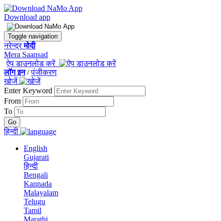
Download app
Toggle navigation
नरेन्द्र
मोदी
Mera Saansad
ऐप डाउनलोड करें
लॉग इन
/
पंजीकरण
खोजें
Enter Keyword
From
To
हिन्दी
English
Gujarati
हिन्दी
Bengali
Kannada
Malayalam
Telugu
Tamil
Marathi