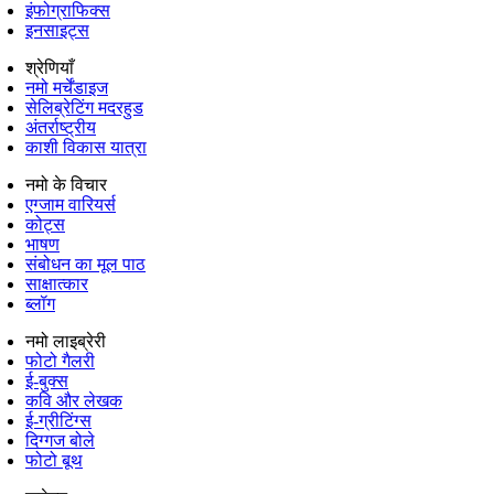
इंफोग्राफिक्स
इनसाइट्स
श्रेणियाँ
नमो मर्चेंडाइज
सेलिब्रेटिंग मदरहुड
अंतर्राष्‍ट्रीय
काशी विकास यात्रा
नमो के विचार
एग्जाम वारियर्स
कोट्स
भाषण
संबोधन का मूल पाठ
साक्षात्कार
ब्लॉग
नमो लाइब्रेरी
फोटो गैलरी
ई-बुक्स
कवि और लेखक
ई-ग्रीटिंग्स
दिग्गज बोले
फोटो बूथ