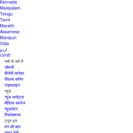
Kannada
Malayalam
Telugu
Tamil
Marathi
Assamese
Manipuri
Odia
اردو
ਪੰਜਾਬੀ
नमो के बारे में
जीवनी
बीजेपी कनेक्ट
पीपल्स कॉर्नर
टाइमलाइन
न्यूज़
न्यूज़ अप्डेट्स
मीडिया कवरेज
न्यूज़लेटर
रिफ्लेक्शन्स
ट्यून इन
मन की बात
लाइव देखें