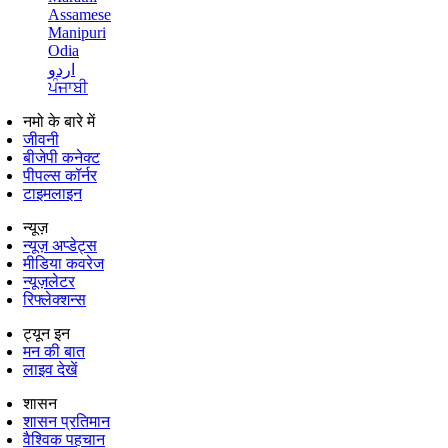
Assamese
Manipuri
Odia
اردو
ਪੰਜਾਬੀ
नमो के बारे में
जीवनी
बीजेपी कनेक्ट
पीपल्स कॉर्नर
टाइमलाइन
न्यूज़
न्यूज़ अप्डेट्स
मीडिया कवरेज
न्यूज़लेटर
रिफ्लेक्शन्स
ट्यून इन
मन की बात
लाइव देखें
शासन
शासन प्रतिमान
वैश्विक पहचान