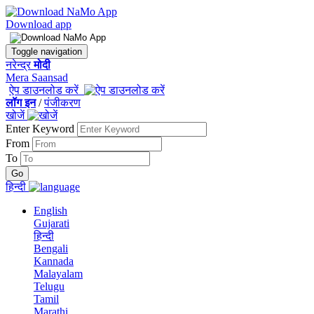
Download app
Toggle navigation
नरेन्द्र
मोदी
Mera Saansad
ऐप डाउनलोड करें
लॉग इन
/
पंजीकरण
खोजें
Enter Keyword
From
To
हिन्दी
English
Gujarati
हिन्दी
Bengali
Kannada
Malayalam
Telugu
Tamil
Marathi