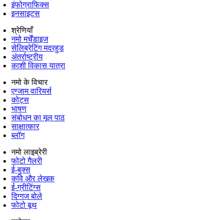
इंफोग्राफिक्स
इनसाइट्स
श्रेणियाँ
नमो मर्चेंडाइज
सेलिब्रेटिंग मदरहुड
अंतर्राष्‍ट्रीय
काशी विकास यात्रा
नमो के विचार
एग्जाम वारियर्स
कोट्स
भाषण
संबोधन का मूल पाठ
साक्षात्कार
ब्लॉग
नमो लाइब्रेरी
फोटो गैलरी
ई-बुक्स
कवि और लेखक
ई-ग्रीटिंग्स
दिग्गज बोले
फोटो बूथ