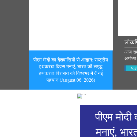
लोकप
आज सम्पू
अयोध्या 
पीएम मोदी का देशवासियों से आह्वान: राष्ट्रीय
हथकरघा दिवस मनाएं, भारत की समृद्ध
Vie
हथकरघा विरासत को विश्वभर में दें नई
पहचान (August 06, 2026)
पीएम मोदी 
मनाएं, भार