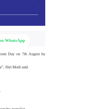
 on WhatsApp
ndloom Day on 7th August by
”, Shri Modi said.
.
rsity popular.