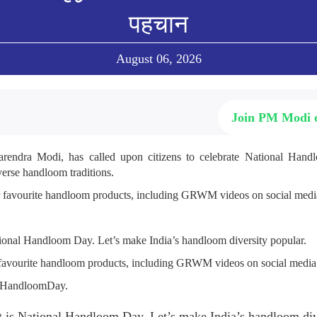
पहचान
August 06, 2026
Join PM Modi
arendra Modi, has called upon citizens to celebrate National Ha
verse handloom traditions.
r favourite handloom products, including GRWM videos on social media
ional Handloom Day. Let’s make India’s handloom diversity popular.
 favourite handloom products, including GRWM videos on social media
alHandloomDay.
 is National Handloom Day. Let’s make India’s handloom dive