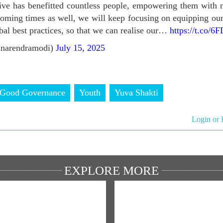
ative has benefitted countless people, empowering them with 
 coming times as well, we will keep focusing on equipping o
lobal best practices, so that we can realise our…
https://t.co/
narendramodi)
July 15, 2025
Good Governance
Youth
Yuva Shakti
Login or 
EXPLORE MORE