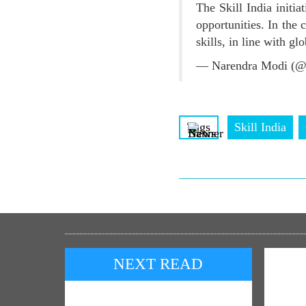
The Skill India initi
opportunities. In the
skills, in line with g
— Narendra Modi (@
Tags
Skill India
NEXT READ