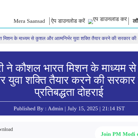
Mera Saansad
ऐप डाउनलोड करें
लॉ
त मिशन के माध्यम से कुशल और आत्मनिर्भर युवा शक्ति तैयार करने की सरकार की अ
न
शासन
श्रेणियाँ
नमो के विच
त
शासन प्रतिमान
नमो मर्चेंडाइज
एग्जाम वारियर्
वैश्विक पहचान
सेलिब्रेटिंग मदरहुड
कोट्स
इंफोग्राफिक्स
अंतर्राष्‍ट्रीय
भाषण
्री ने कौशल भारत मिशन के माध्यम 
इनसाइट्स
काशी विकास यात्रा
संबोधन का मू
भर युवा शक्ति तैयार करने की सरका
साक्षात्कार
ब्लॉग
प्रतिबद्धता दोहराई
Published By : Admin | July 15, 2025 | 21:14 IST
Join PM Modi