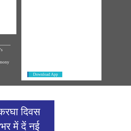
NM ON THE GO
's
Always be the first to hear from the
PM. Get the App Now!
emony
Download App
हथकरघा दिवस
 में दें नई