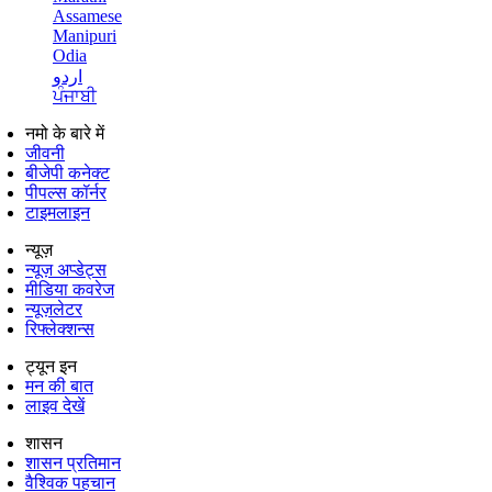
Assamese
Manipuri
Odia
اردو
ਪੰਜਾਬੀ
नमो के बारे में
जीवनी
बीजेपी कनेक्ट
पीपल्स कॉर्नर
टाइमलाइन
न्यूज़
न्यूज़ अप्डेट्स
मीडिया कवरेज
न्यूज़लेटर
रिफ्लेक्शन्स
ट्यून इन
मन की बात
लाइव देखें
शासन
शासन प्रतिमान
वैश्विक पहचान