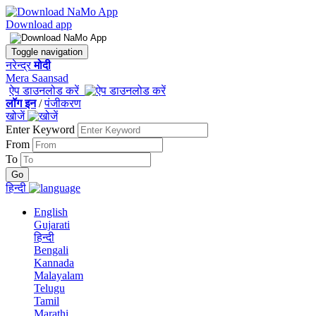
Download app
Toggle navigation
नरेन्द्र
मोदी
Mera Saansad
ऐप डाउनलोड करें
लॉग इन
/
पंजीकरण
खोजें
Enter Keyword
From
To
हिन्दी
English
Gujarati
हिन्दी
Bengali
Kannada
Malayalam
Telugu
Tamil
Marathi