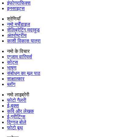
इंफोग्राफिक्स
इनसाइट्स
श्रेणियाँ
नमो मर्चेंडाइज
सेलिब्रेटिंग मदरहुड
अंतर्राष्‍ट्रीय
काशी विकास यात्रा
नमो के विचार
एग्जाम वारियर्स
कोट्स
भाषण
संबोधन का मूल पाठ
साक्षात्कार
ब्लॉग
नमो लाइब्रेरी
फोटो गैलरी
ई-बुक्स
कवि और लेखक
ई-ग्रीटिंग्स
दिग्गज बोले
फोटो बूथ