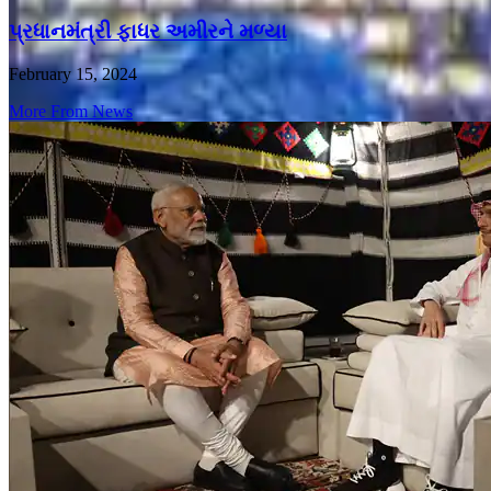
પ્રધાનમંત્રી ફાધર અમીરને મળ્યા
February 15, 2024
More From News