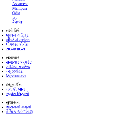
Assamese
Manipuri
Odia
اردو
ਪੰਜਾਬੀ
નમો વિષે
જીવન ચરિત્ર
બીજેપી કનેક્ટ
પીપલ્સ કોર્નર
ટાઈમલાઈન
સમાચાર
સમાચાર અપડેટ
મીડિયા કવરેજ
ન્યુઝલેટર
રિફ્લેક્શન્સ
ટ્યૂન ઈન
મન કી બાત
જીવંત નિહાળો
સુશાસન
શાસનનો નમૂનો
વૈશ્વિક ઓળખાણ