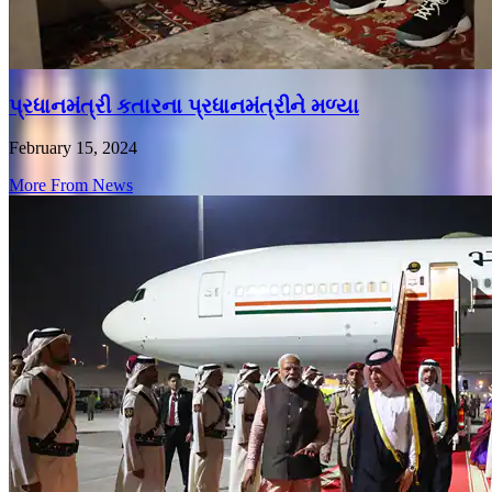
પ્રધાનમંત્રી કતારના પ્રધાનમંત્રીને મળ્યા
February 15, 2024
More From News