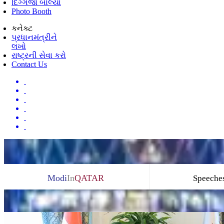
દિગ્ગજો બોલ્યા
Photo Booth
કનેક્ટ
પ્રધાનમંત્રીને
લખો
રાષ્ટ્રની સેવા કરો
Contact Us
Modi
In
QATAR
Speeche