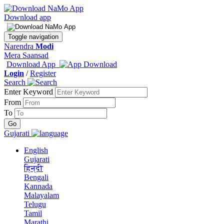
Download app
Toggle navigation
Narendra
Modi
Mera Saansad
Download App
Login
/
Register
Search
Enter Keyword
From
To
Gujarati
English
Gujarati
हिन्दी
Bengali
Kannada
Malayalam
Telugu
Tamil
Marathi