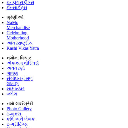
ઇન્ફોગ્રાફીક્સ
ઈન્સાઈટ્સ
શ્રેણીઓ
NaMo
Merchandise
Celebrating
Motherhood
આંતરરાષ્ટ્રીય
Kashi Vikas Yatra
નમોના વિચાર
એક્ઝામ વોરિયર્સ
અવતરણો
ભાષણ
સંબોધનનું મૂળ
લખાણ
સાક્ષાત્કાર
બ્લોગ
નમો લાઈબ્રેરી
Photo Gallery
ઇ-બુક્સ
કવિ અને લેખક
ઇ-ગ્રીટિંગ્સ