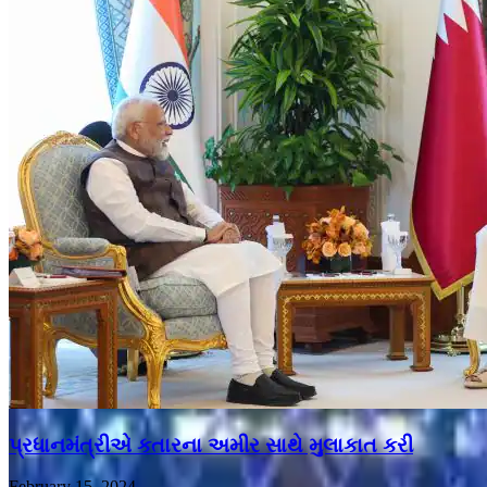
પ્રધાનમંત્રીએ કતારના અમીર સાથે મુલાકાત કરી
February 15, 2024