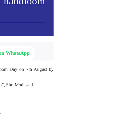
h handloom
 on WhatsApp
ndloom Day on 7th August by
”, Shri Modi said.
.