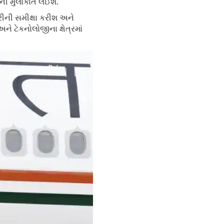
કાની મુલાકાત લઈશ.
ારીની સમીક્ષા કરીશ અને
ને ટેકનોલોજીના ક્ષેત્રમાં
|