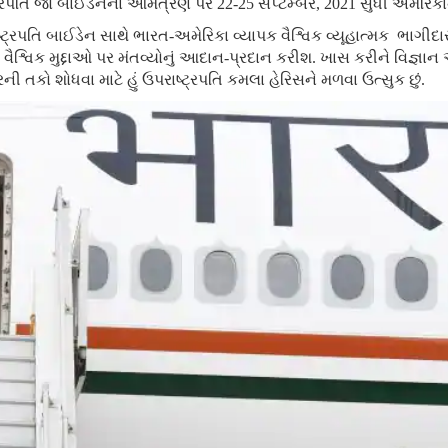
ટ્રપતિ જો બાઈડેનના આમંત્રણ પર 22-25 સપ્ટેમ્બર, 2021 સુધી અમેરિ
ષ્ટ્રપતિ બાઈડેન સાથે ભારત-અમેરિકા વ્યાપક વૈશ્વિક વ્યૂહાત્મક ભાગીદ
વૈશ્વિક મુદ્દાઓ પર મંતવ્યોનું આદાન-પ્રદાન કરીશ. ખાસ કરીને વિજ્ઞાન અ
ની તકો શોધવા માટે હું ઉપરાષ્ટ્રપતિ કમલા હેરિસને મળવા ઉત્સુક છું.