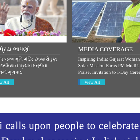
્રિય ભાષણો
MEDIA COVERAGE
ામ જન્મભૂમિ મંદિર ધ્વજારોહણ
Inspiring India: Gujarat Woman
દરમિયાન પ્રધાનમંત્રીના
Solar Mission Earns PM Modi’s
નનો મૂળપાઠ
Praise, Invitation to I-Day Cer
w All
View All
calls upon people to celebrate