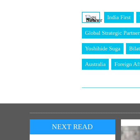
Tags
India First
Global Strategic Partner
Yoshihide Suga
Bila
Australia
Foreign Aff
NEXT READ