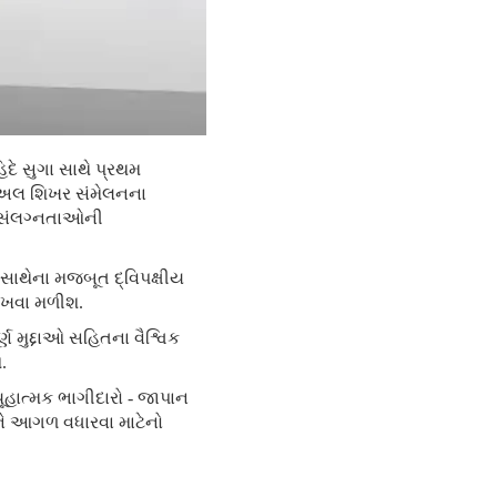
િદે સુગા સાથે પ્રથમ
્યુઅલ શિખર સંમેલનના
િ સંલગ્નતાઓની
 સાથેના મજબૂત દ્વિપક્ષીય
રાખવા મળીશ.
 મુદ્દાઓ સહિતના વૈશ્વિક
.
યૂહાત્મક ભાગીદારો - જાપાન
ગને આગળ વધારવા માટેનો