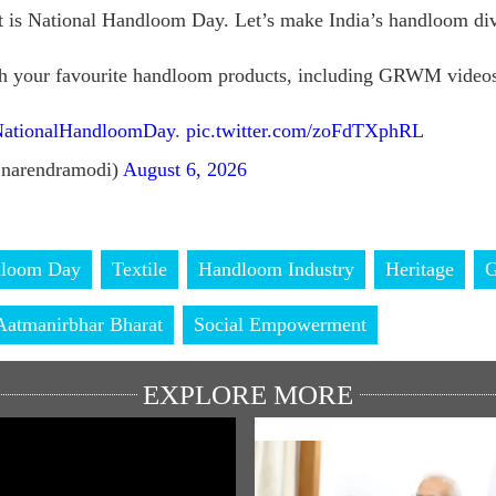
 is National Handloom Day. Let’s make India’s handloom dive
th your favourite handloom products, including GRWM videos
ationalHandloomDay
.
pic.twitter.com/zoFdTXphRL
narendramodi)
August 6, 2026
dloom Day
Textile
Handloom Industry
Heritage
Aatmanirbhar Bharat
Social Empowerment
EXPLORE MORE