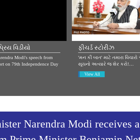
્રિય વિડીયો
ફીચર્ડ સ્ટોરીઝ
rendra Modi's speech from
'મન કી બાત' માટે તમારા વિચારો
rt on 79th Independence Day
સૂચનો અત્યારે જ શેર કરો!…
View All
ister Narendra Modi receives a
rom Prime Minister Benjamin Ne