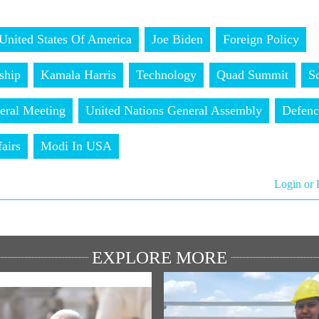
United States Of America
Joe Biden
Foreign Policy
ship
Kamala Harris
Technology
Quad Summit
S
teral Meeting
United Nations General Assembly
Defenc
airs
Modi In USA
Login or 
EXPLORE MORE