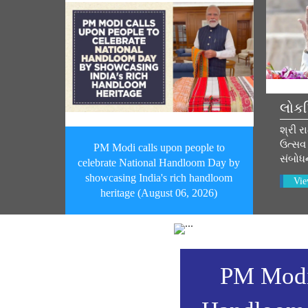
લોકપ
શ્રી ર
ઉત્સવ 
PM Modi calls upon people to
સંબોધ
celebrate National Handloom Day by
showcasing India's rich handloom
Vie
heritage (August 06, 2026)
PM Modi 