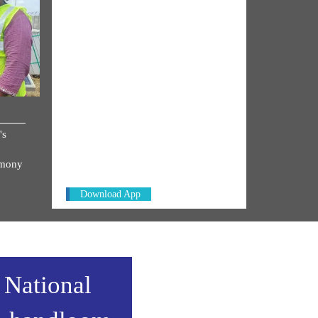
NM ON THE GO
's
Always be the first to hear from the
PM. Get the App Now!
emony
Download App
 National