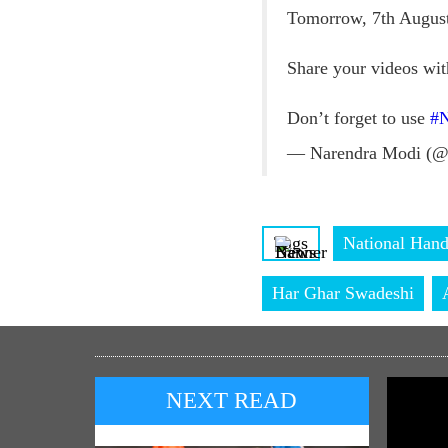
Tomorrow, 7th August
Share your videos wi
Don’t forget to use
#N
— Narendra Modi (@
Tags
National Han
Har Ghar Swadeshi
NEXT READ