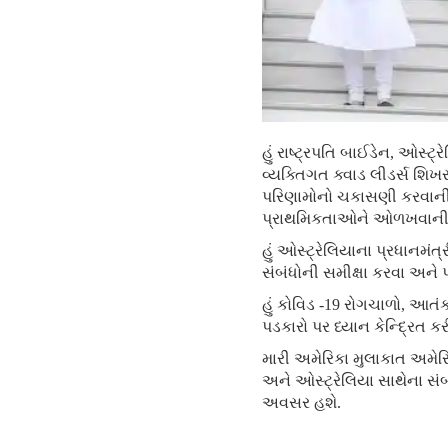
હું રાષ્ટ્રપતિ બાઈડેન, ઓસ્ટ
વ્યક્તિગત ક્વાડ લીડર્સ શિ
પરિણામોનો ચકાસણી કરવાની અ
પ્રાથમિકતાઓને ઓળખવાની ત
હું ઓસ્ટ્રેલિયાના પ્રધાનમં
સંબંધોની સમીક્ષા કરવા અને
હું કોવિડ -19 રોગચાળો, આત
પડકારો પર ધ્યાન કેન્દ્રિત ક
મારી અમેરિકા મુલાકાત અમેરિ
અને ઓસ્ટ્રેલિયા સાથેના સં
અવસર હશે.