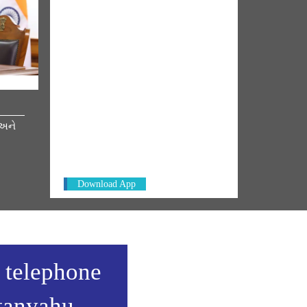
NM ON THE GO
 અને
Always be the first to hear from the
PM. Get the App Now!
Download App
 telephone
tanyahu