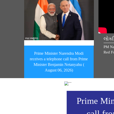
લોકપ
PM Na
Red Fo
Prime Minister Narendra Modi
receives a telephone call from Prime
Minister Benjamin Netanyahu (
August 06, 2026)
Prime Min
call f