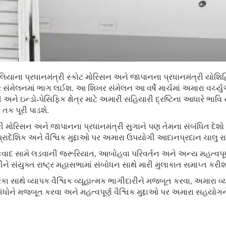
્રેલિયાના પ્રધાનમંત્રી સ્કોટ મોરિસન અને જાપાનના પ્રધાનમંત્રી યોશિહ
ખર સંમેલનમાં ભાગ લઈશ. આ શિખર સંમેલન આ વર્ષે માર્ચમાં અમારા વર્ચ
ને ઇન્ડો-પેસિફિક ક્ષેત્ર માટે અમારી સહિયારી દ્રષ્ટિના આધારે ભાવ
ક પૂરી પાડશે.
ત્રી મોરિસન અને જાપાનના પ્રધાનમંત્રી સુગાને પણ તેમના સંબંધિત દેશો
 પ્રાદેશિક અને વૈશ્વિક મુદ્દાઓ પર અમારા ઉપયોગી આદાનપ્રદાન ચાલુ 
ંકવાદ સામે લડવાની જરૂરિયાત, આબોહવા પરિવર્તન અને અન્ય મહત્વપૂર્ણ
રીને સંયુક્ત રાષ્ટ્ર મહાસભામાં સંબોધન સાથે મારી મુલાકાત સમાપ્ત કરીશ
કા સાથે વ્યાપક વૈશ્વિક વ્યૂહાત્મક ભાગીદારીને મજબૂત કરવા, અમારા વ્
બંધોને મજબૂત કરવા અને મહત્વપૂર્ણ વૈશ્વિક મુદ્દાઓ પર અમારા સહયો