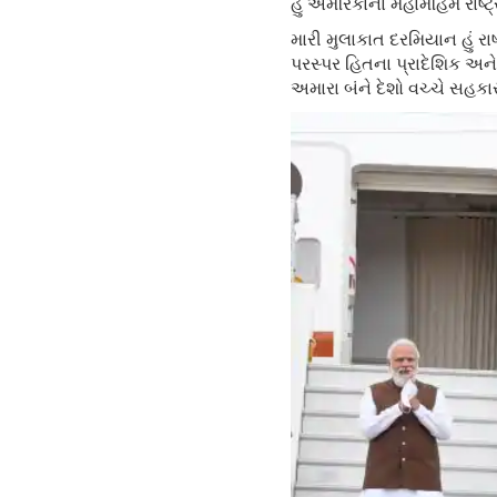
હું અમેરિકાના મહામહિમ રાષ્
મારી મુલાકાત દરમિયાન હું રા
પરસ્પર હિતના પ્રાદેશિક અને 
અમારા બંને દેશો વચ્ચે સહકાર