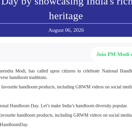
Day by showcasing India's ric
heritage
August 06, 2026
Join PM Modi
arendra Modi, has called upon citizens to celebrate National Ha
verse handloom traditions.
r favourite handloom products, including GRWM videos on social media
ional Handloom Day. Let’s make India’s handloom diversity popular.
 favourite handloom products, including GRWM videos on social media
alHandloomDay.