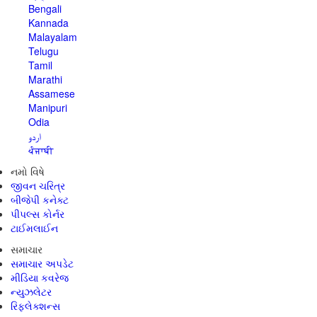
Bengali
Kannada
Malayalam
Telugu
Tamil
Marathi
Assamese
Manipuri
Odia
اردو
ਪੰਜਾਬੀ
નમો વિષે
જીવન ચરિત્ર
બીજેપી કનેક્ટ
પીપલ્સ કોર્નર
ટાઈમલાઈન
સમાચાર
સમાચાર અપડેટ
મીડિયા કવરેજ
ન્યુઝલેટર
રિફ્લેક્શન્સ