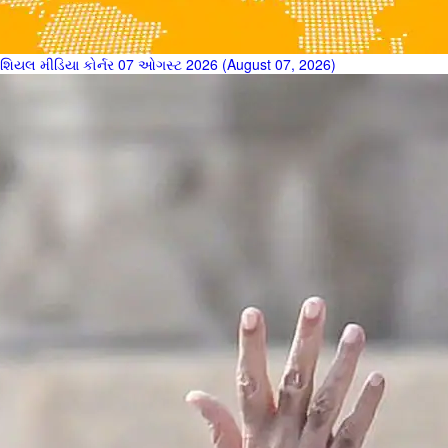
શિયલ મીડિયા કોર્નર 07 ઓગસ્ટ 2026 (August 07, 2026)