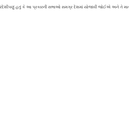
દુરંદેશીપણું હતું કે આ પ્રકારની સભાઓ સમગ્ર દેશમાં યોજાવી જોઈએ અને તે માત