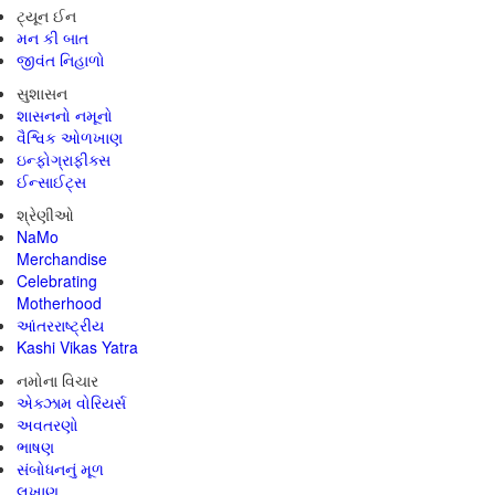
ટ્યૂન ઈન
મન કી બાત
જીવંત નિહાળો
સુશાસન
શાસનનો નમૂનો
વૈશ્વિક ઓળખાણ
ઇન્ફોગ્રાફીક્સ
ઈન્સાઈટ્સ
શ્રેણીઓ
NaMo
Merchandise
Celebrating
Motherhood
આંતરરાષ્ટ્રીય
Kashi Vikas Yatra
નમોના વિચાર
એક્ઝામ વોરિયર્સ
અવતરણો
ભાષણ
સંબોધનનું મૂળ
લખાણ