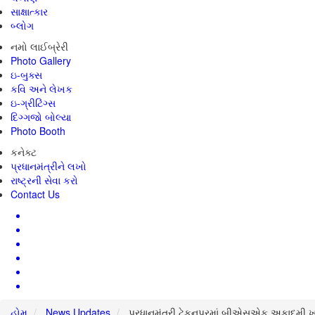
સાક્ષાત્કાર
બ્લોગ
નમો લાઈબ્રેરી
Photo Gallery
ઇ-બુક્સ
કવિ અને લેખક
ઇ-ગ્રીટિંગ્સ
દિગ્ગજો બોલ્યા
Photo Booth
કનેક્ટ
પ્રધાનમંત્રીને લખો
રાષ્ટ્રની સેવા કરો
Contact Us
હોમ
News Updates
પ્રધાનમંત્રી ટેકનપુરમાં બીએસએફ અકાદમી ખાતે