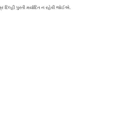
્ર દિલ્હી પુરતી મર્યાદિત ન રહેવી જોઈએ.