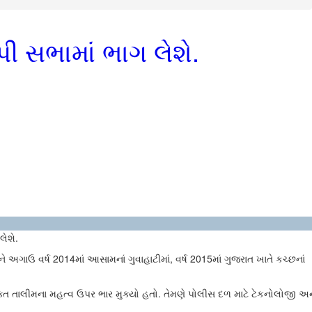
ી સભામાં ભાગ લેશે.
ેશે.
 અગાઉ વર્ષ 2014માં આસામનાં ગુવાહાટીમાં, વર્ષ 2015માં ગુજરાત ખાતે કચ્છનાં
યુક્ત તાલીમના મહત્વ ઉપર ભાર મુક્યો હતો. તેમણે પોલીસ દળ માટે ટેકનોલોજી અન