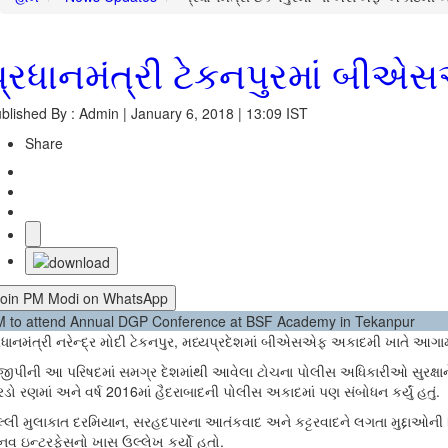
પ્રધાનમંત્રી ટેકનપુરમાં બીએસ
blished By : Admin | January 6, 2018 | 13:09 IST
Share
Join PM Modi on WhatsApp
 to attend Annual DGP Conference at BSF Academy in Tekanpur
રધાનમંત્રી નરેન્દ્ર મોદી ટેકનપુર, મધ્યપ્રદેશમાં બીએસએફ અકાદમી ખાતે આગ
જીપીની આ પરિષદમાં સમગ્ર દેશમાંથી આવેલા ટોચના પોલીસ અધિકારીઓ સુરક્ષાને લગત
રડો રણમાં અને વર્ષ 2016માં હૈદરાબાદની પોલીસ અકાદમાં પણ સંબોધન કર્યું હતું.
લ્લી મુલાકાત દરમિયાન, સરહદપારના આતંકવાદ અને કટ્ટરવાદને લગતા મુદ્દાઓની વિ
નવ ઇન્ટરફેસનો ખાસ ઉલ્લેખ કર્યો હતો.