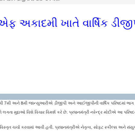
એફ અકાદમી ખાતે વાર્ષિક ડીજીપ
ામી 7મી અને 8મી જાન્યુઆરીએ ડીજીપી અને આઈજીપીની વાર્ષિક પરિષદમાં ભાગ લ
ા મુદ્દાઓ વિશે વિચાર વિમર્શ કરે છે. પ્રધાનમંત્રી નરેન્દ્ર મોદીએ આ પરિષદને
સ્તૃત ચર્ચા કરવામાં આવી હતી. પ્રધાનમંત્રીએ નેતૃત્વ, સોફ્ટ સ્કીલ્સ અને સં