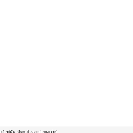
 વાર્ષિક ડીજીપી સભામાં ભાગ લેશે.