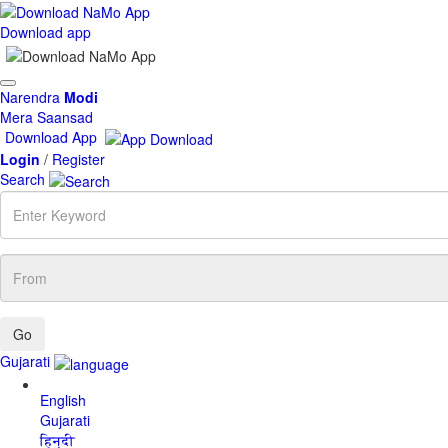
Download app
Toggle
Narendra
Modi
navigation
Mera Saansad
Download App
Login
/
Register
Search
Enter
Keyword
From
Gujarati
English
Gujarati
हिन्दी