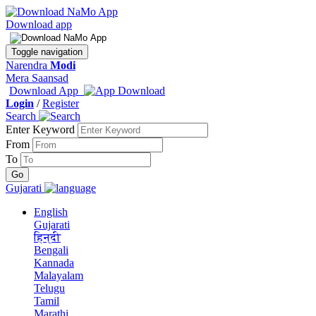
Download app
Toggle navigation
Narendra
Modi
Mera Saansad
Download App
Login
/
Register
Search
Enter Keyword
From
To
Gujarati
English
Gujarati
हिन्दी
Bengali
Kannada
Malayalam
Telugu
Tamil
Marathi