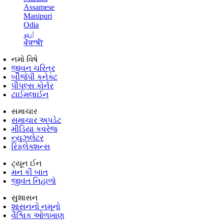
Assamese
Manipuri
Odia
اردو
ਪੰਜਾਬੀ
નમો વિષે
જીવન ચરિત્ર
બીજેપી કનેક્ટ
પીપલ્સ કોર્નર
ટાઈમલાઈન
સમાચાર
સમાચાર અપડેટ
મીડિયા કવરેજ
ન્યુઝલેટર
રિફ્લેક્શન્સ
ટ્યૂન ઈન
મન કી બાત
જીવંત નિહાળો
સુશાસન
શાસનનો નમૂનો
વૈશ્વિક ઓળખાણ