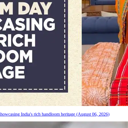
howcasing India's rich handloom heritage (August 06, 2026)