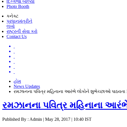
દિગ્ગજો બોલ્યા
Photo Booth
કનેક્ટ
પ્રધાનમંત્રીને
લખો
રાષ્ટ્રની સેવા કરો
Contact Us
હોમ
News Updates
રમઝાનના પવિત્ર મહિનાના આરંભે લોકોને શુભેચ્છાઓ પાઠવતા
રમઝાનના પવિત્ર મહિનાના આરંભે
Published By : Admin | May 28, 2017 | 10:40 IST