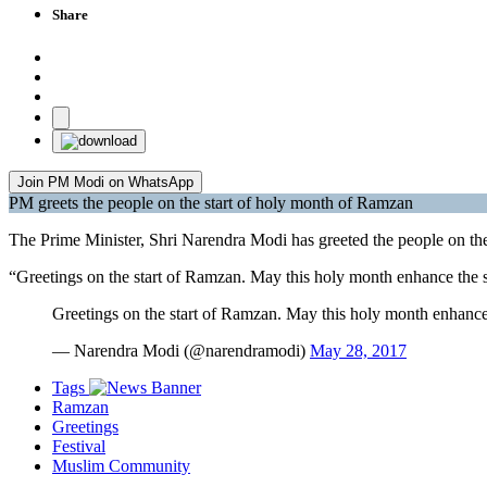
Share
Join PM Modi on WhatsApp
PM greets the people on the start of holy month of Ramzan
The Prime Minister, Shri Narendra Modi has greeted the people on th
“Greetings on the start of Ramzan. May this holy month enhance the sp
Greetings on the start of Ramzan. May this holy month enhance 
— Narendra Modi (@narendramodi)
May 28, 2017
Tags
Ramzan
Greetings
Festival
Muslim Community