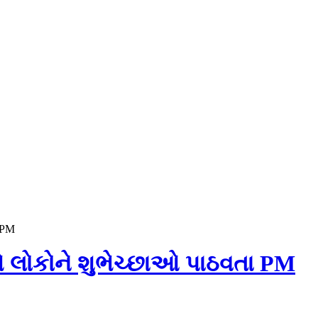
 PM
 લોકોને શુભેચ્છાઓ પાઠવતા PM