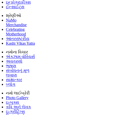
ઇન્ફોગ્રાફીક્સ
ઈન્સાઈટ્સ
શ્રેણીઓ
NaMo
Merchandise
Celebrating
Motherhood
આંતરરાષ્ટ્રીય
Kashi Vikas Yatra
નમોના વિચાર
એક્ઝામ વોરિયર્સ
અવતરણો
ભાષણ
સંબોધનનું મૂળ
લખાણ
સાક્ષાત્કાર
બ્લોગ
નમો લાઈબ્રેરી
Photo Gallery
ઇ-બુક્સ
કવિ અને લેખક
ઇ-ગ્રીટિંગ્સ