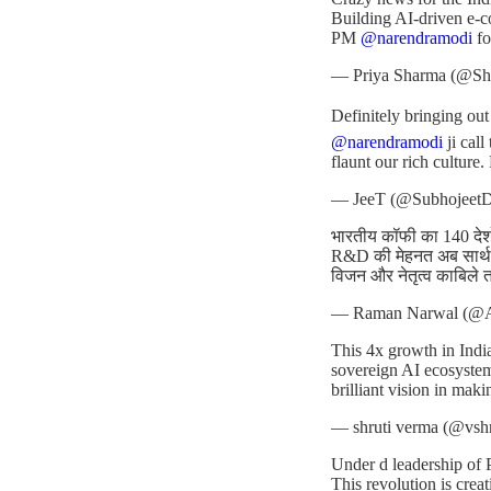
Building AI-driven e-c
PM
@narendramodi
fo
— Priya Sharma (@Sh
Definitely bringing ou
@narendramodi
ji cal
flaunt our rich culture.
— JeeT (@Subhojeet
भारतीय कॉफी का 140 देशों
R&D की मेहनत अब सार्थक
विजन और नेतृत्व काबिले 
— Raman Narwal (@
This 4x growth in India
sovereign AI ecosyste
brilliant vision in maki
— shruti verma (@vsh
Under d leadership of 
This revolution is cre