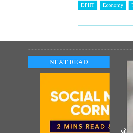
DPIIT
Economy
NEXT READ
લોકપ