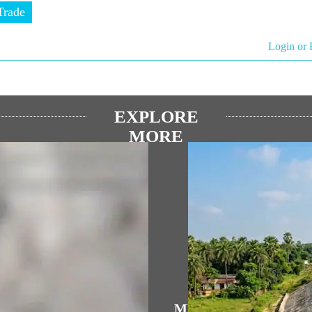
Trade
Login or 
EXPLORE
MORE
્રિય ભાષણો
MEDIA COVERAGE