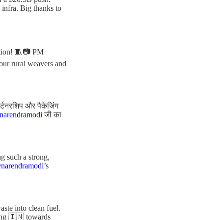
infra. Big thanks to
ation! 🧵📷 PM
 our rural weavers and
ार्टनरशिप और पैकेजिंग
arendramodi
जी का
g such a strong,
narendramodi
’s
te into clean fuel.
ing 🇮🇳 towards