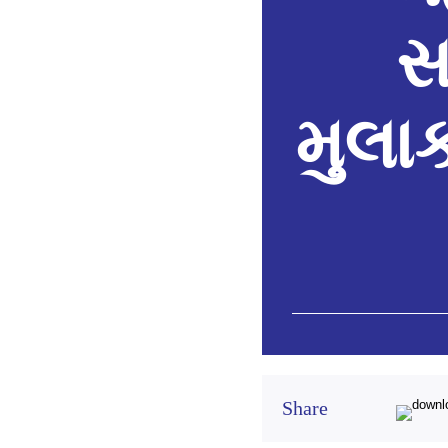
સ
મુલા
Share