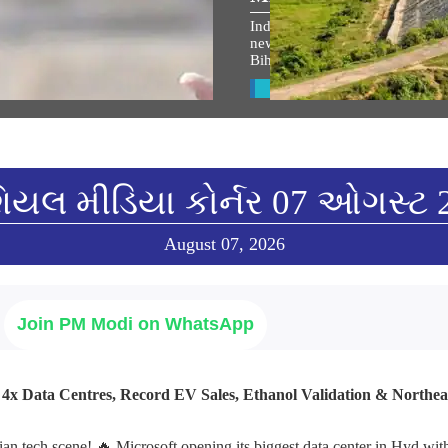
ામ જન્મભૂમિ મંદિર ધ્વજારોહણ
Indian Railways takes up 764 
દરમિયાન પ્રધાનમંત્રીના
new lines to boost connectivity 
નનો મૂળપાઠ
Bihar’s Seemanchal region
w All
View All
િયલ મીડિયા કોર્નર 07 ઓગસ્ટ 
August 07, 2026
Join PM Modi on WhatsApp
: 4x Data Centres, Record EV Sales, Ethanol Validation & Northe
ian tech scene! 🔥 Microsoft opening its biggest data center in Hyd wi