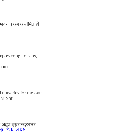
संभावनाएं अब असीमित हो
empowering artisans,
ndloom…
al nurseries for my own
PM Shri
द्भुत इंफ्रास्ट्रक्चर
co/jG72KjvlX6