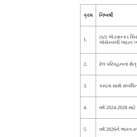
ક્રમ
નિષ્કર્ષો
ટાટા એડવાન્સ્ડ સ
1.
એસેમ્બલી લાઇન પ્લ
2.
રેલ પરિવહનનાં ક્
3.
કસ્ટમ સાથે સંબંધ
4.
વર્ષ 2024-2028 માટ
5.
વર્ષ 2026ને ભારત-