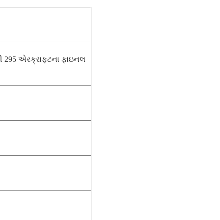
સી 295 એરક્રાફ્ટના ફાઇનલ