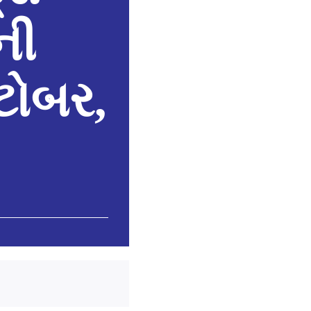
ની
ટોબર,