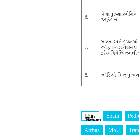
બેંગાલુરુમાં સ્પે
6.
જાહેરાત
ભારત અને સ્પેનમા
7.
ઑફ ઇન્ટરનેશનલ ટ્રે
ટ્રેક મિકેનિઝમની 
8.
ઓડિયો વિઝ્યુઅલ 
Tags
Spain
Pedr
Airbus
MoU
Tran