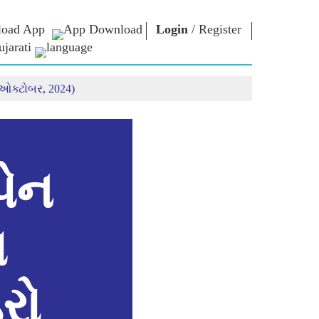
oad App
Login
/
Register
jarati
9 ઓક્ટોબર, 2024)
િચાર
નમો લાઈબ્રેરી
કનેક્ટ
િયર્સ
Photo Gallery
પ્રધાનમંત્રીને લખો
ઇ-બુક્સ
રાષ્ટ્રની સેવા કરો
કવિ અને લેખક
Contact Us
મૂળ
ઇ-ગ્રીટિંગ્સ
દિગ્ગજો બોલ્યા
પેન
Photo Booth
ખ
રો