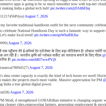
ommerce apps is going to be so much smoother now with top-tier cloud 
r making India a global tech hub!
pic.twitter.com/jJJAltbEbq
11217456Priya)
August 7, 2026
t my favorite traditional handloom outfit for the next community celebr
l to celebrate National Handloom Day is such a fantastic way to support
 Let's make local trend!
pic.twitter.com/qnWhuRKfsu
D999)
August 7, 2026
 तक पहुँचना मेरे ई-कॉमर्स ऐप प्रोजेक्ट के लिए बड़ा मोटिवेशन है! लोकल नर्सरी प
 लग रही है। भारतीय कृषि को ग्लोबल मार्केट का सरताज बनाने के लिए पीएम
@n
तारीफ है!
pic.twitter.com/hRI7wwPVjS
Amanvat78694527)
August 7, 2026
's data center capacity is exactly the kind of tech boom we need! Havin
m makes the projects much more viable. Massive appreciation for PM
@
ng India a true global digital power.
ruti58)
August 7, 2026
PM Modi, d strengthened GOBARdhan initiative is changing organic was
ating cleaner cities,empowering farmers, generating employment & mov