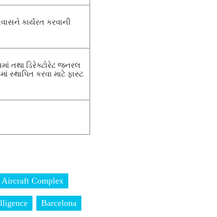
તાવાસને કાર્યરત કરવાની
ાં તથા ડિરેક્ટોરેટ જનરલ
ાં સ્થાપિત કરવા માટે ફાસ્ટ
Aircraft Complex
elligence
Barcelona