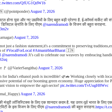
ic.twitter.com/QfUG1QdW1b
 (@pointponder)
August 7, 2026
 होना युवा और नए उद्यमियों के लिए बहुत बड़ी प्रेरणा है. ई-कॉमर्स मार्केट की 
रीन डिजिटल क्रांति के लिए पीएम
@narendramodi
के विजन की बहुत सराहना.
J43m2v
arnagar)
August 7, 2026
t just a fashion statement,it's a commitment to preserving traditions,
n of
#VocalForLocal
#AtmanirbharBharat
🇮🇳
M
@narendramodi
Ji’s call to celebrate our weavers by embracing ha
p92uq
r 🚩 (@VarierSangitha)
August 7, 2026
n for India's ethanol push is incredible! 🌿🚗 Working closely with loc
assive potential of our booming green economy. Huge appreciation for 
liant vision to empower the agri-sector!
pic.twitter.com/TvUugH8Wvc
amal_Happy)
August 7, 2026
ी मंजूरी लॉजिस्टिक्स के लिए एक शानदार कदम है. यह उत्तर-पूर्व भारत के लिए एक अ
टिविटी के इस विजन के लिए पीएम
@narendramodi
की बहुत सराहना.
https://t.
xp