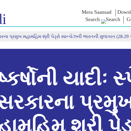
Mera Saansad
Downl
i
Search
Gu
રકારના પ્રમુખ મહામહિમ શ્રી પેડ્રો સાન્ચેઝની ભારતની મુલાકાત (28-2
ઈન
સુશાસન
શ્રેણીઓ
નમોના વ
બાત
શાસનનો નમૂનો
NaMo Merchandise
એક્ઝામ વોર
િહાળો
વૈશ્વિક ઓળખાણ
Celebrating
અવતરણો
Motherhood
ઇન્ફોગ્રાફીક્સ
ભાષણ
આંતરરાષ્ટ્રીય
ઈન્સાઈટ્સ
સંબોધનનું 
Kashi Vikas Yatra
લખાણ
ષ્કર્ષોની યાદીઃ સ્
સાક્ષાત્કાર
બ્લોગ
સરકારના પ્રમુ
હામહિમ શ્રી પેડ્