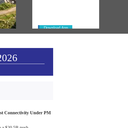
Always be the first to hear from the
km of
PM. Get the App Now!
in
Download App
2026
ast Connectivity Under PM
th a $20.5B push.