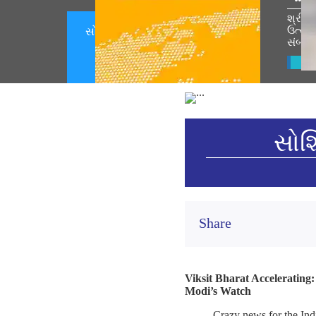
શ્રી ર
ઉત્સવ 
સોશિયલ મીડિયા કોર્નર 07 ઓગસ્ટ
સંબોધ
2026 (August 07, 2026)
Vie
સોશ
Share
Viksit Bharat Accelerating
Modi’s Watch
Crazy news for the Ind