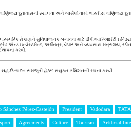
નિશ વાણિજ્ય દૂતાવાસની સ્થાપના અને બાર્સેલોનામાં ભારતીય વાણિજ્ય દૂ
ં પારસ્પરિક રોકાણને સુવિધાજનક બનાવવા માટે ડીપીઆઈઆઈટી ઇન્ડિયામ
ડ એન્ડ ઇન્વેસ્ટમેન્ટ, અર્થતંત્ર, વેપાર અને વ્યવસાય મંત્રાલય, સ્પેનમ
સ્થાપના કરવી.
સહ-ઉત્પાદન સમજૂતી હેઠળ સંયુક્ત કમિશનની રચના કરવી
o Sánchez Pérez-Castejón
President
Vadodara
TATA 
sport
Agreements
Culture
Tourism
Artificial Int