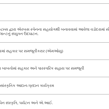
િસ્ટમ્સ દ્વારા એરબસ સ્પેનના સહયોગથી બનાવવામાં આવેલા વડોદરામાં 
ાન્ટનું સંયુક્ત ઉદઘાટન.
ષેત્રમાં સહકાર પર સમજૂતીકરાર (એમઓયુ)
િત બાબતોમાં સહકાર અને પારસ્પરિક સહાય પર સમજૂતી
ે સાંસ્કૃતિક આદાન-પ્રદાન કાર્યક્રમ
સ્પેન સંસ્કૃતિ, પર્યટન અને એ.આઈ.