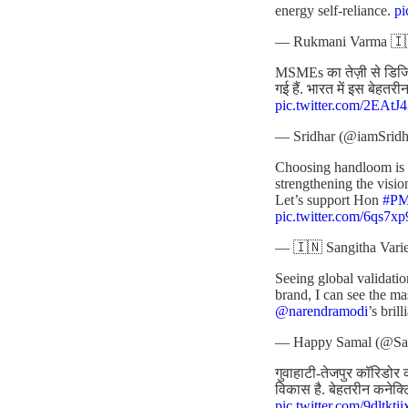
energy self-reliance.
p
— Rukmani Varma 🇮
MSMEs का तेज़ी से डिजिटल
गई हैं. भारत में इस बेहत
pic.twitter.com/2EAt
— Sridhar (@iamSridh
Choosing handloom is no
strengthening the visio
Let’s support Hon
#P
pic.twitter.com/6qs7x
— 🇮🇳 Sangitha Varie
Seeing global validatio
brand, I can see the m
@narendramodi
’s bril
— Happy Samal (@S
गुवाहाटी-तेजपुर कॉरिडोर क
विकास है. बेहतरीन कनेक्
pic.twitter.com/9dltktii