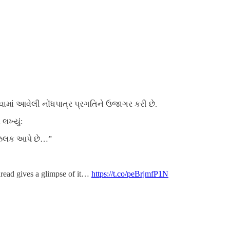
કરવામાં આવેલી નોંધપાત્ર પ્રગતિને ઉજાગર કરી છે.
લખ્યું:
ની ઝલક આપે છે…”
thread gives a glimpse of it…
https://t.co/peBrjmfP1N