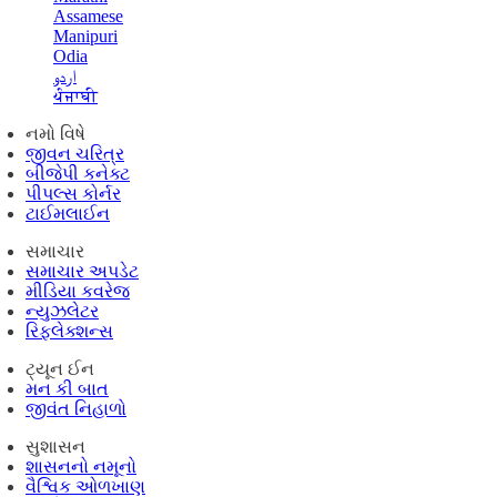
Assamese
Manipuri
Odia
اردو
ਪੰਜਾਬੀ
નમો વિષે
જીવન ચરિત્ર
બીજેપી કનેક્ટ
પીપલ્સ કોર્નર
ટાઈમલાઈન
સમાચાર
સમાચાર અપડેટ
મીડિયા કવરેજ
ન્યુઝલેટર
રિફ્લેક્શન્સ
ટ્યૂન ઈન
મન કી બાત
જીવંત નિહાળો
સુશાસન
શાસનનો નમૂનો
વૈશ્વિક ઓળખાણ