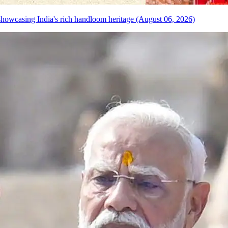
howcasing India's rich handloom heritage (August 06, 2026)