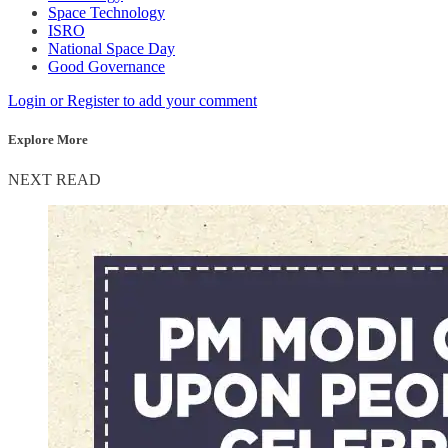
Space Technology
ISRO
National Space Day
Good Governance
Login or Register to add your comment
Explore More
NEXT READ