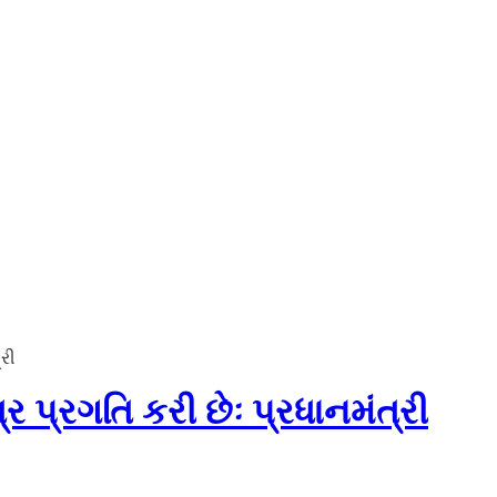
્રી
્ર પ્રગતિ કરી છેઃ પ્રધાનમંત્રી