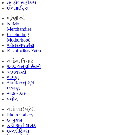
ઇન્ફોગ્રાફીક્સ
ઈન્સાઈટ્સ
શ્રેણીઓ
NaMo
Merchandise
Celebrating
Motherhood
આંતરરાષ્ટ્રીય
Kashi Vikas Yatra
નમોના વિચાર
એક્ઝામ વોરિયર્સ
અવતરણો
ભાષણ
સંબોધનનું મૂળ
લખાણ
સાક્ષાત્કાર
બ્લોગ
નમો લાઈબ્રેરી
Photo Gallery
ઇ-બુક્સ
કવિ અને લેખક
ઇ-ગ્રીટિંગ્સ