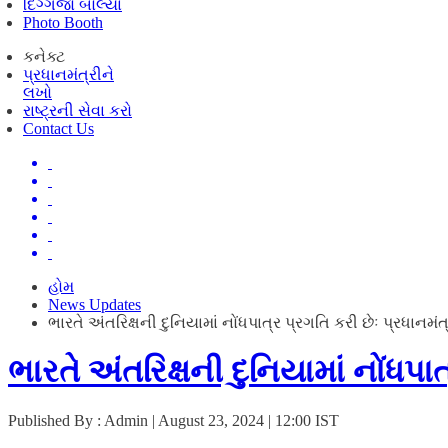
દિગ્ગજો બોલ્યા
Photo Booth
કનેક્ટ
પ્રધાનમંત્રીને
લખો
રાષ્ટ્રની સેવા કરો
Contact Us
હોમ
News Updates
ભારતે અંતરિક્ષની દુનિયામાં નોંધપાત્ર પ્રગતિ કરી છેઃ પ્રધાનમંત
ભારતે અંતરિક્ષની દુનિયામાં નોંધપાત
Published By : Admin | August 23, 2024 | 12:00 IST