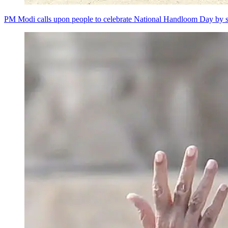
PM Modi calls upon people to celebrate National Handloom Day by s