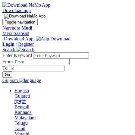
Download app
Toggle navigation
Narendra
Modi
Mera Saansad
Download App
Login
/
Register
Search
Enter Keyword
From
To
Gujarati
English
Gujarati
हिन्दी
Bengali
Kannada
Malayalam
Telugu
Tamil
Marathi