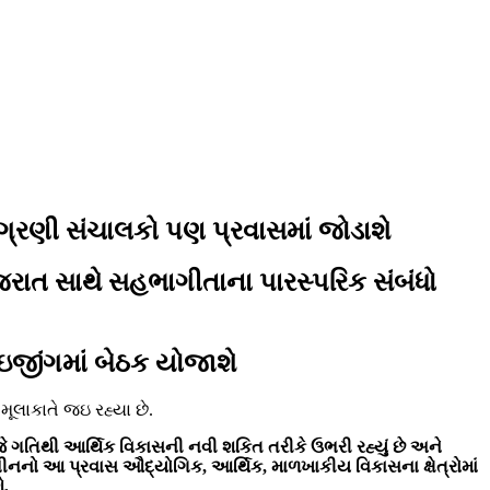
ગ્રણી સંચાલકો પણ પ્રવાસમાં જોડાશે
રાત સાથે સહભાગીતાના પારસ્પરિક સંબંધો
ઇજીંગમાં બેઠક યોજાશે
ૂલાકાતે જઇ રહ્યા છે.
ે ગતિથી આર્થિક વિકાસની નવી શકિત તરીકે ઉભરી રહ્યું છે અને
ચીનનો આ પ્રવાસ ઔદ્યોગિક, આર્થિક, માળખાકીય વિકાસના ક્ષેત્રોમાં
ે.