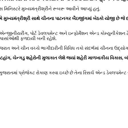
નિસ્ટરે મુખ્યમંત્રીશ્રીને રૂબરૂ આવીને આપ્યું હતું.
મુખ્યમંત્રીશ્રી સાથે ચીનના પાટનગર બૈઇજીંગમાં બેઠકો યોજી છે જે દ
ન્જીનીયરીંગ, પોર્ટ ડેવલપમેન્ટ અને ઇન્ફોર્મેશન એન્ડ કોમ્યુનીકેશન
ધ પાસાંઓથી ફળદાયી બની રહેશે.
જરાત અને ચીન વચ્ચે ભાગીદારીની વિવિધ તકો સંદર્ભમાં ચીનના ઉદ્યોગ 
ટહાંગ, ચેન્ગડુ શહેરોની મુલાકાત લેશે જ્યાં શહેરી માળખાકીય વિકાસ, બ
ાતમાં પ્રોજેકટ રોકાણ કરવા ઇચ્છે છે તેના રિસર્ચ એન્ડ ડેવલપમેન્ટ સ