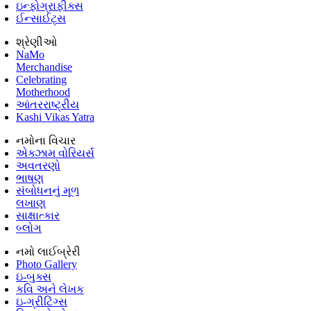
ઇન્ફોગ્રાફીક્સ
ઈન્સાઈટ્સ
શ્રેણીઓ
NaMo
Merchandise
Celebrating
Motherhood
આંતરરાષ્ટ્રીય
Kashi Vikas Yatra
નમોના વિચાર
એક્ઝામ વોરિયર્સ
અવતરણો
ભાષણ
સંબોધનનું મૂળ
લખાણ
સાક્ષાત્કાર
બ્લોગ
નમો લાઈબ્રેરી
Photo Gallery
ઇ-બુક્સ
કવિ અને લેખક
ઇ-ગ્રીટિંગ્સ