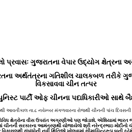
્રવાસઃ ગુજરાતના વેપાર ઉદ્યોગ ક્ષેત્રના અ
તના અર્થતંત્રના ગતિશીલ ચાલકબળ તરીકે ગુજ
વિકસાવવા ચીન તત્પર
ુનિસ્ટ પાર્ટી ઓફ ચીનના પદાધિકારીઓ સાથે બૈ
્રણથી આવતીકાલ તા.૮ નવેમ્બર મંગળવારના રોજથી ચીનની પાંચ દિવસની મ
 વિવિધ ક્ષેત્રોના વીસ ઉપરાંત અગ્રણીઓ પણ જોડાશે. એશિયામાં ભારત જ
ભમાં ચીનની સરકારના આમંત્રણથી યોજાયેલો શ્રી નરેન્દ્રભાઇ મોદીનો 
િકાસલક્ષી સંબંધોની નવી ક્ષિતિજો ખોલવામાં સીમાચિન્હ્રૂપ બની રહેશ