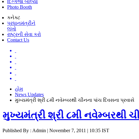
દિગ્ગજો બોલ્યા
Photo Booth
કનેક્ટ
પ્રધાનમંત્રીને
લખો
રાષ્ટ્રની સેવા કરો
Contact Us
હોમ
News Updates
મુખ્યમંત્રી શ્રી ૮મી નવેમ્બરથી ચીનના પાંચ દિવસના પ્રવાસે
મુખ્યમંત્રી શ્રી ૮મી નવેમ્બરથી 
Published By : Admin | November 7, 2011 | 10:35 IST