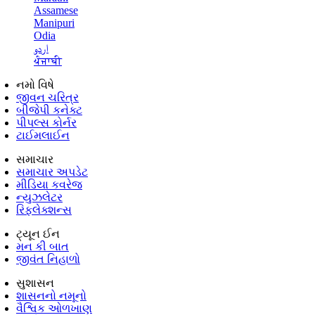
Assamese
Manipuri
Odia
اردو
ਪੰਜਾਬੀ
નમો વિષે
જીવન ચરિત્ર
બીજેપી કનેક્ટ
પીપલ્સ કોર્નર
ટાઈમલાઈન
સમાચાર
સમાચાર અપડેટ
મીડિયા કવરેજ
ન્યુઝલેટર
રિફ્લેક્શન્સ
ટ્યૂન ઈન
મન કી બાત
જીવંત નિહાળો
સુશાસન
શાસનનો નમૂનો
વૈશ્વિક ઓળખાણ