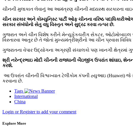
ચીનની મુલાકાત લેવાનું આ આમંત્રણ ચીનની મધ્યસ્થ સરકારના વાઇસ મિ
ચીન સરકાર અને કોમ્યુનિસ્ટ પાર્ટી ઓફ ચીનના વરિષ્ઠ પદાધિકારીઓએ 
સરકાર સંબંધોનો સેતુ વધુ વિસ્તૃત અને સુદ્રઢ કરવા તત્પર છે.
ગુજરાત અને ચીન વિશેષ કરીને મેન્યુફેકચરીંગ સેકટર, ઓટોમોબાઇલ એ
વિસ્તારવા આતુર છે તે જોતાં મુખ્યમંત્રીશ્રીનો આ ચીન પ્રવાસ વિવિ
ગુજરાતના વેપાર ઉદ્યોગના અગ્રણી સંચાલકો પણ ખાનગી ક્ષેત્રમાં ગુ
શ્રી નરેન્દ્રભાઇ મોદી ચીનની રાજધાની બૈઇજીંગ ઉપરાંત શાંઘાઇ, શેનન્
કરશે.
આ ઉપરાંત ચીનની વિશ્વખ્યાત ટેલીકોમ કંપની હ્યુઆઇ (Huawei) જે ગુજર
કરવાના છે.
Tags
International
China
Login or Register to add your comment
Explore More