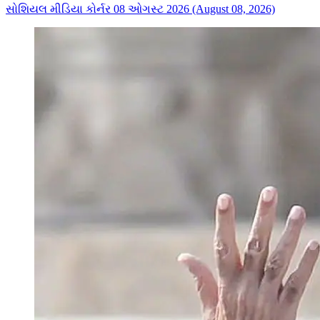
સોશિયલ મીડિયા કોર્નર 08 ઓગસ્ટ 2026 (August 08, 2026)