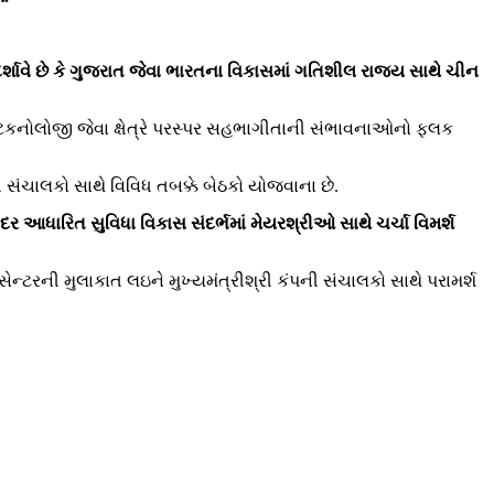
ર્શાવે છે કે ગુજરાત જેવા ભારતના વિકાસમાં ગતિશીલ રાજ્ય સાથે ચીન
 ટેકનોલોજી જેવા ક્ષેત્રે પરસ્પર સહભાગીતાની સંભાવનાઓનો ફલક
સંચાલકો સાથે વિવિધ તબક્કે બેઠકો યોજવાના છે.
ંદર આધારિત સુવિધા વિકાસ સંદર્ભમાં મેયરશ્રીઓ સાથે ચર્ચા વિમર્શ
ેન્ટરની મુલાકાત લઇને મુખ્યમંત્રીશ્રી કંપની સંચાલકો સાથે પરામર્શ