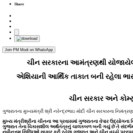
Share
Join PM Modi on WhatsApp
ચીન સરકારના આમંત્રણથી યોજાયેલો પ
એશિયાની આર્થિક તાકાત બની રહેલા ભાર
ચીન સરકાર અને કોમ્ય
ગુજરાતના મુખ્યમંત્રી શ્રી નરેન્દ્રભાઇ મોદી ચીન સરકારના નિમંત
મુખ્ય મંત્રીશ્રીના ચીનના આ પ્રવાસમાં ગુજરાતના વેપાર ઉદ્યોગના
ગુજરાત તેના વિકાસશીલ અર્થતંત્રનું ચાલકબળ બની ગયું છે તે સંદર્
નવીનત્તમ સિધ્ધિઓ સાકાર કરી રહેલા ગુજરાત અને ચીન વચ્ચે પરસ્પર વ