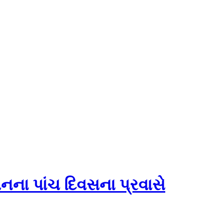
ચીનના પાંચ દિવસના પ્રવાસે