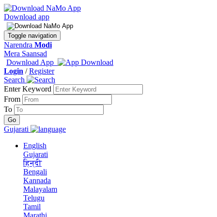
Download app
Toggle navigation
Narendra
Modi
Mera Saansad
Download App
Login
/
Register
Search
Enter Keyword
From
To
Gujarati
English
Gujarati
हिन्दी
Bengali
Kannada
Malayalam
Telugu
Tamil
Marathi