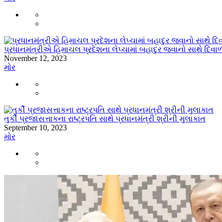
પ્રધાનમંત્રીએ હિમાચલ પ્રદેશના લેપ્ચામાં બહાદુર જવાનો સાથે દિ
November 12, 2023
મોર
તુર્કી પ્રજાસત્તાકના રાષ્ટ્રપતિ સાથે પ્રધાનમંત્રી શ્રીની મુલાકાત
September 10, 2023
મોર