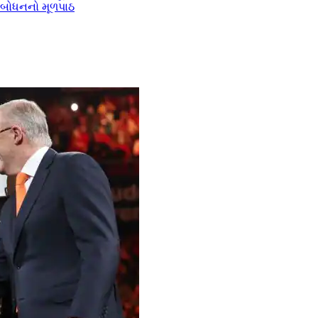
 સંબોધનનો મૂળપાઠ