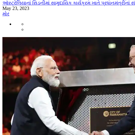
ઑસ્ટ્રેલિયાનાં સિડનીમાં સામુદાયિક કાર્યક્રમ ખાતે પ્રધાનમંત્રીનાં
May 23, 2023
મોર