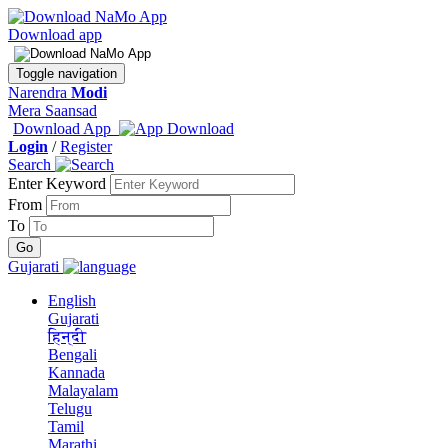
Download app
Toggle navigation
Narendra
Modi
Mera Saansad
Download App
Login
/
Register
Search
Enter Keyword
From
To
Gujarati
English
Gujarati
हिन्दी
Bengali
Kannada
Malayalam
Telugu
Tamil
Marathi