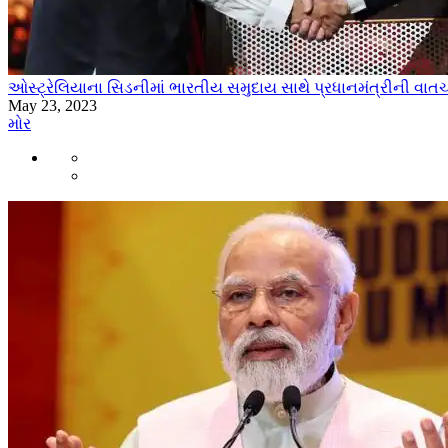
ઓસ્ટ્રેલિયાના સિડનીમાં ભારતીય સમુદાય સાથે પ્રધાનમંત્રીની વાત
May 23, 2023
મોર