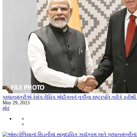
પ્રધાનમંત્રીએ રેસેપ તૈયિપ એર્દોગનને તુર્કીના રાષ્ટ્રપતિ તરીકે ફરી
May 29, 2023
મોર