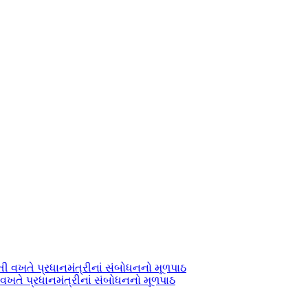
 વખતે પ્રધાનમંત્રીનાં સંબોધનનો મૂળપાઠ