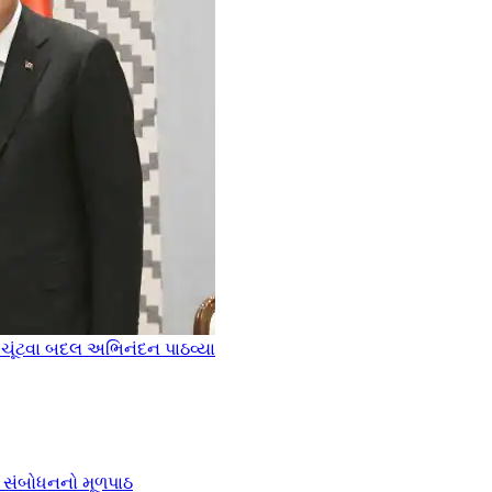
થી ચૂંટવા બદલ અભિનંદન પાઠવ્યા