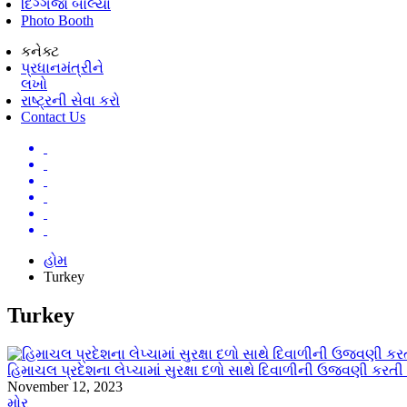
દિગ્ગજો બોલ્યા
Photo Booth
કનેક્ટ
પ્રધાનમંત્રીને
લખો
રાષ્ટ્રની સેવા કરો
Contact Us
હોમ
Turkey
Turkey
હિમાચલ પ્રદેશના લેપ્ચામાં સુરક્ષા દળો સાથે દિવાળીની ઉજવણી કરતી
November 12, 2023
મોર