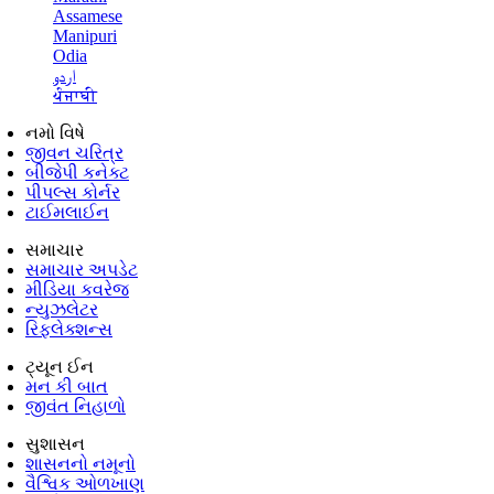
Assamese
Manipuri
Odia
اردو
ਪੰਜਾਬੀ
નમો વિષે
જીવન ચરિત્ર
બીજેપી કનેક્ટ
પીપલ્સ કોર્નર
ટાઈમલાઈન
સમાચાર
સમાચાર અપડેટ
મીડિયા કવરેજ
ન્યુઝલેટર
રિફ્લેક્શન્સ
ટ્યૂન ઈન
મન કી બાત
જીવંત નિહાળો
સુશાસન
શાસનનો નમૂનો
વૈશ્વિક ઓળખાણ