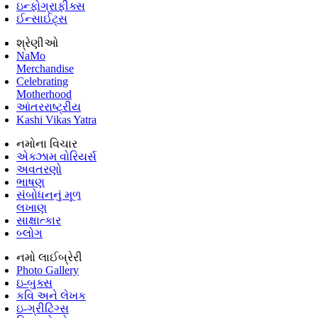
ઇન્ફોગ્રાફીક્સ
ઈન્સાઈટ્સ
શ્રેણીઓ
NaMo
Merchandise
Celebrating
Motherhood
આંતરરાષ્ટ્રીય
Kashi Vikas Yatra
નમોના વિચાર
એક્ઝામ વોરિયર્સ
અવતરણો
ભાષણ
સંબોધનનું મૂળ
લખાણ
સાક્ષાત્કાર
બ્લોગ
નમો લાઈબ્રેરી
Photo Gallery
ઇ-બુક્સ
કવિ અને લેખક
ઇ-ગ્રીટિંગ્સ