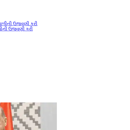
વાળીની ઉજવણી કરી