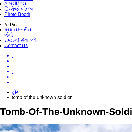
ઇ-ગ્રીટિંગ્સ
દિગ્ગજો બોલ્યા
Photo Booth
કનેક્ટ
પ્રધાનમંત્રીને
લખો
રાષ્ટ્રની સેવા કરો
Contact Us
હોમ
tomb-of-the-unknown-soldier
Tomb-Of-The-Unknown-Soldi