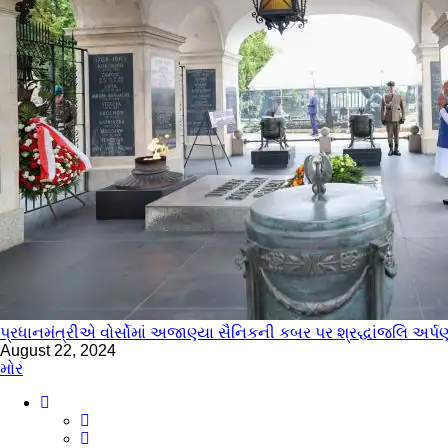
પ્રધાનમંત્રીએ વોર્સોમાં અજાણ્યા સૈનિકની કબર પર શ્રદ્ધાંજલિ અર્પ
August 22, 2024
મોર