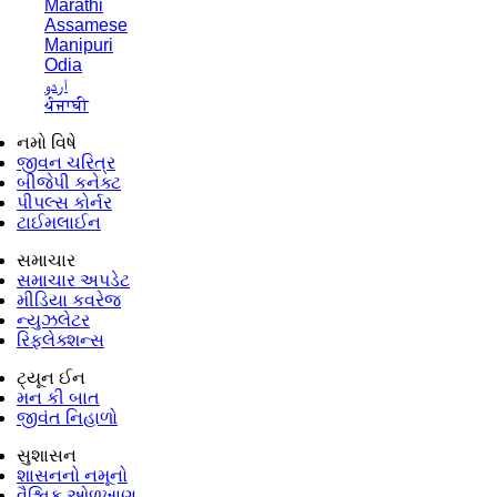
Marathi
Assamese
Manipuri
Odia
اردو
ਪੰਜਾਬੀ
નમો વિષે
જીવન ચરિત્ર
બીજેપી કનેક્ટ
પીપલ્સ કોર્નર
ટાઈમલાઈન
સમાચાર
સમાચાર અપડેટ
મીડિયા કવરેજ
ન્યુઝલેટર
રિફ્લેક્શન્સ
ટ્યૂન ઈન
મન કી બાત
જીવંત નિહાળો
સુશાસન
શાસનનો નમૂનો
વૈશ્વિક ઓળખાણ