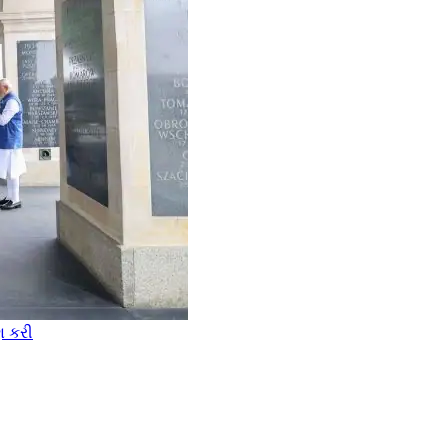
ણ કરી