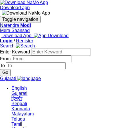
Download app
Toggle navigation
Narendra
Modi
Mera Saansad
Download App
Login
/
Register
Search
Enter Keyword
From
To
Gujarati
English
Gujarati
हिन्दी
Bengali
Kannada
Malayalam
Telugu
Tamil