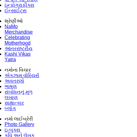
ઇન્ફોગ્રાફીક્સ
ઈન્સાઈટ્સ
શ્રેણીઓ
NaMo
Merchandise
Celebrating
Motherhood
આંતરરાષ્ટ્રીય
Kashi Vikas
Yatra
નમોના વિચાર
એક્ઝામ વોરિયર્સ
અવતરણો
ભાષણ
સંબોધનનું મૂળ
લખાણ
સાક્ષાત્કાર
બ્લોગ
નમો લાઈબ્રેરી
Photo Gallery
ઇ-બુક્સ
કવિ અને લેખક