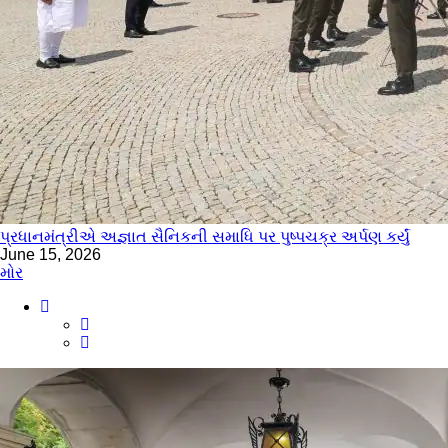
પ્રધાનમંત્રીએ અજ્ઞાત સૈનિકની સમાધિ પર પુષ્પચક્ર અર્પણ કર્યું
June 15, 2026
મોર