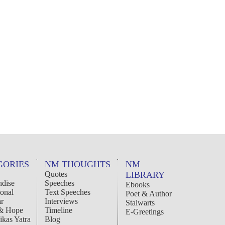
GORIES
NM THOUGHTS
NM
Quotes
LIBRARY
dise
Speeches
Ebooks
ional
Text Speeches
Poet & Author
r
Interviews
Stalwarts
 & Hope
Timeline
E-Greetings
ikas Yatra
Blog