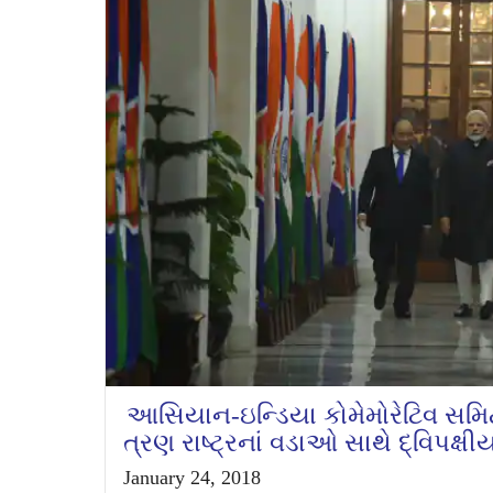
આસિયાન-ઇન્ડિયા કોમેમોરેટિવ સમિટન
ત્રણ રાષ્ટ્રનાં વડાઓ સાથે દ્વિપક્ષ
January 24, 2018