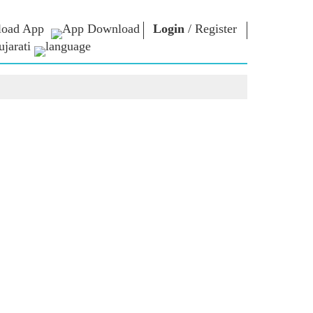
oad App
Login
/
Register
jarati
િચાર
નમો લાઈબ્રેરી
કનેક્ટ
િયર્સ
Photo Gallery
પ્રધાનમંત્રીને લખો
ઇ-બુક્સ
રાષ્ટ્રની સેવા કરો
કવિ અને લેખક
Contact Us
મૂળ
ઇ-ગ્રીટિંગ્સ
દિગ્ગજો બોલ્યા
Photo Booth