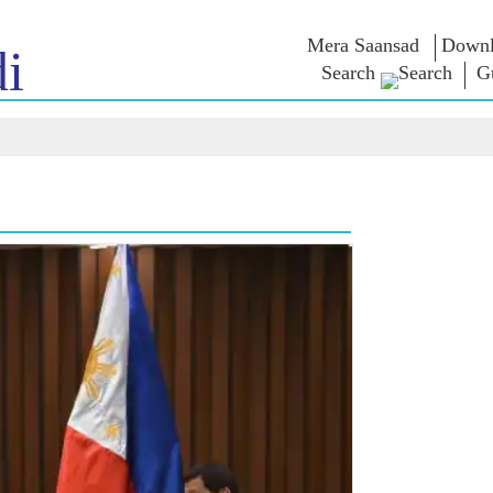
Mera Saansad
Downl
i
Search
Gu
ઈન
સુશાસન
શ્રેણીઓ
નમોના વ
બાત
શાસનનો નમૂનો
NaMo Merchandise
એક્ઝામ વોર
િહાળો
વૈશ્વિક ઓળખાણ
Celebrating
અવતરણો
Motherhood
ઇન્ફોગ્રાફીક્સ
ભાષણ
આંતરરાષ્ટ્રીય
ઈન્સાઈટ્સ
સંબોધનનું 
Kashi Vikas Yatra
લખાણ
સાક્ષાત્કાર
બ્લોગ