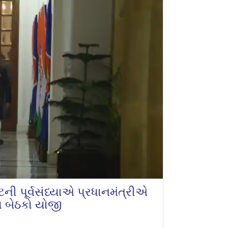
ી પૂર્વસંધ્યાએ પ્રધાનમંત્રીએ
ીય બેઠકો યોજી