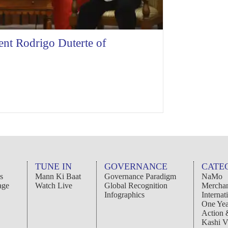
dent Rodrigo Duterte of
TUNE IN
GOVERNANCE
CATE
s
Mann Ki Baat
Governance Paradigm
NaMo
age
Watch Live
Global Recognition
Merchan
Infographics
Internat
One Yea
Action
Kashi V