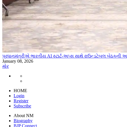
પ્રધાનમંત્રીએ ભારતીય AI સ્ટાર્ટ-અપ્સ સાથે રાઉન્ડટેબલ બેઠકની અધ
January 08, 2026
મોર
HOME
Login
Register
Subscribe
About NM
Biography
BJP Connect