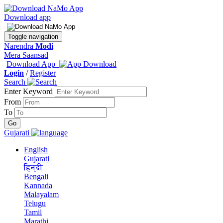
Download app
Toggle navigation
Narendra
Modi
Mera Saansad
Download App
Login
/
Register
Search
Enter Keyword
From
To
Gujarati
English
Gujarati
हिन्दी
Bengali
Kannada
Malayalam
Telugu
Tamil
Marathi