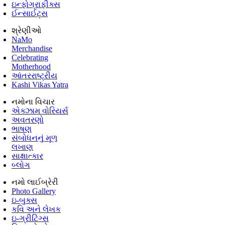
ઇન્ફોગ્રાફીક્સ
ઈન્સાઈટ્સ
શ્રેણીઓ
NaMo
Merchandise
Celebrating
Motherhood
આંતરરાષ્ટ્રીય
Kashi Vikas Yatra
નમોના વિચાર
એક્ઝામ વોરિયર્સ
અવતરણો
ભાષણ
સંબોધનનું મૂળ
લખાણ
સાક્ષાત્કાર
બ્લોગ
નમો લાઈબ્રેરી
Photo Gallery
ઇ-બુક્સ
કવિ અને લેખક
ઇ-ગ્રીટિંગ્સ