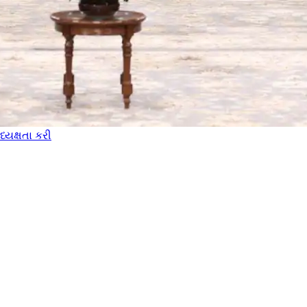
્યક્ષતા કરી