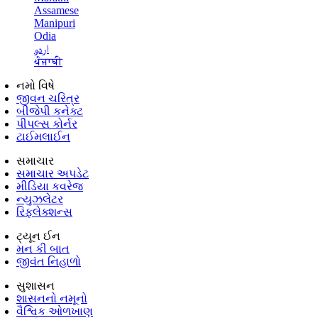
Assamese
Manipuri
Odia
اردو
ਪੰਜਾਬੀ
નમો વિષે
જીવન ચરિત્ર
બીજેપી કનેક્ટ
પીપલ્સ કોર્નર
ટાઈમલાઈન
સમાચાર
સમાચાર અપડેટ
મીડિયા કવરેજ
ન્યુઝલેટર
રિફ્લેક્શન્સ
ટ્યૂન ઈન
મન કી બાત
જીવંત નિહાળો
સુશાસન
શાસનનો નમૂનો
વૈશ્વિક ઓળખાણ