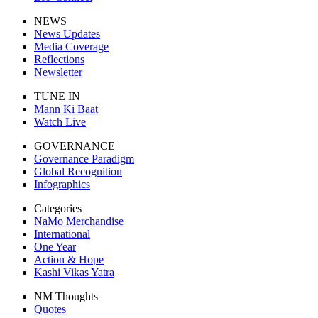
NEWS
News Updates
Media Coverage
Reflections
Newsletter
TUNE IN
Mann Ki Baat
Watch Live
GOVERNANCE
Governance Paradigm
Global Recognition
Infographics
Categories
NaMo Merchandise
International
One Year
Action & Hope
Kashi Vikas Yatra
NM Thoughts
Quotes