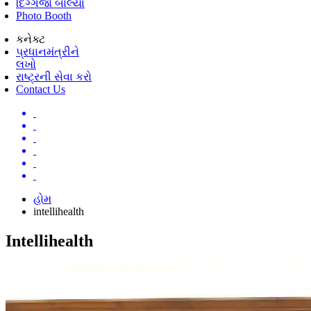
દિગ્ગજો બોલ્યા
Photo Booth
કનેક્ટ
પ્રધાનમંત્રીને
લખો
રાષ્ટ્રની સેવા કરો
Contact Us
હોમ
intellihealth
Intellihealth