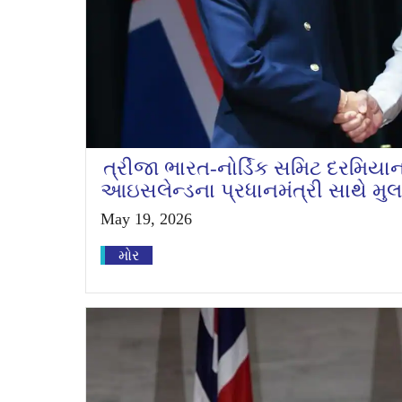
ત્રીજા ભારત-નોર્ડિક સમિટ દરમિયાન
આઇસલેન્ડના પ્રધાનમંત્રી સાથે મુ
May 19, 2026
મોર