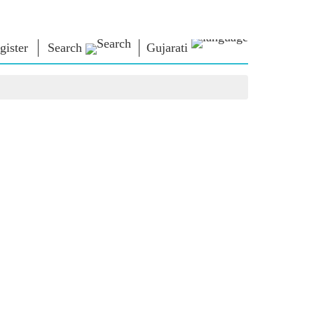
gister
Search
Gujarati
િચાર
નમો લાઈબ્રેરી
કનેક્ટ
િયર્સ
Photo Gallery
પ્રધાનમંત્રીને લખો
ઇ-બુક્સ
રાષ્ટ્રની સેવા કરો
કવિ અને લેખક
Contact Us
મૂળ
ઇ-ગ્રીટિંગ્સ
દિગ્ગજો બોલ્યા
Photo Booth