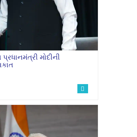
 પ્રધાનમંત્રી મોદીની
લાકાત