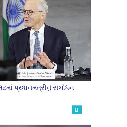
ટમાં પ્રધાનમંત્રીનું સંબોધન