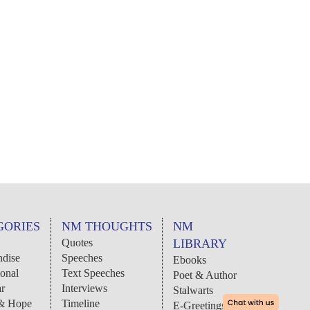
GORIES
NM THOUGHTS
NM
Quotes
LIBRARY
dise
Speeches
Ebooks
ional
Text Speeches
Poet & Author
r
Interviews
Stalwarts
 & Hope
Timeline
E-Greetings