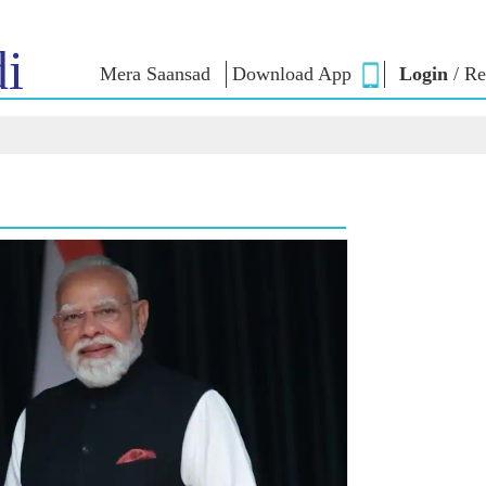
i
Mera Saansad
Download App
Login
/
Re
ઈન
સુશાસન
શ્રેણીઓ
નમોના વ
બાત
શાસનનો નમૂનો
NaMo Merchandise
એક્ઝામ વોર
િહાળો
વૈશ્વિક ઓળખાણ
Celebrating
અવતરણો
Motherhood
ઇન્ફોગ્રાફીક્સ
ભાષણ
આંતરરાષ્ટ્રીય
ઈન્સાઈટ્સ
સંબોધનનું 
Kashi Vikas Yatra
લખાણ
સાક્ષાત્કાર
બ્લોગ