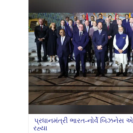
પ્રધાનમંત્રી ભારત-નોર્વે બિઝનેસ એ
રહ્યા