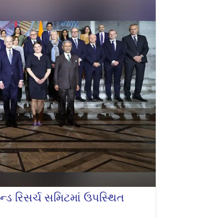
ન્ડ રિસર્ચ સમિટમાં ઉપસ્થિત