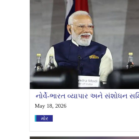
નોર્વે-ભારત વ્યાપાર અને સંશોધન સમિ
May 18, 2026
મોર