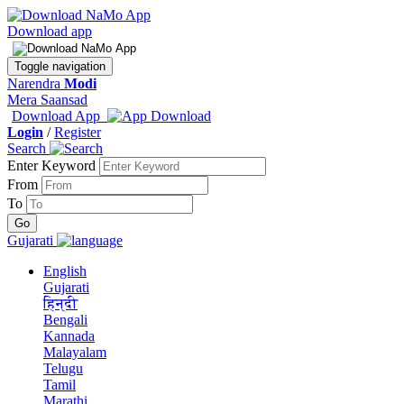
Download app
Toggle navigation
Narendra
Modi
Mera Saansad
Download App
Login
/
Register
Search
Enter Keyword
From
To
Gujarati
English
Gujarati
हिन्दी
Bengali
Kannada
Malayalam
Telugu
Tamil
Marathi