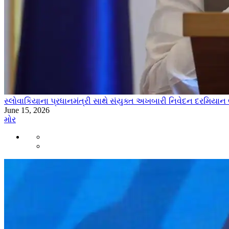
સ્લોવાકિયાના પ્રધાનમંત્રી સાથે સંયુક્ત અખબારી નિવેદન દરમિયાન
June 15, 2026
મોર