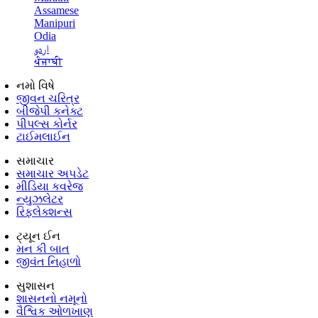
Assamese
Manipuri
Odia
اردو
ਪੰਜਾਬੀ
નમો વિષે
જીવન ચરિત્ર
બીજેપી કનેક્ટ
પીપલ્સ કોર્નર
ટાઈમલાઈન
સમાચાર
સમાચાર અપડેટ
મીડિયા કવરેજ
ન્યુઝલેટર
રિફ્લેક્શન્સ
ટ્યૂન ઈન
મન કી બાત
જીવંત નિહાળો
સુશાસન
શાસનનો નમૂનો
વૈશ્વિક ઓળખાણ