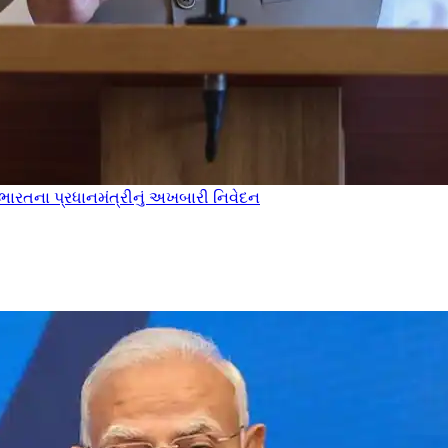
 ભારતના પ્રધાનમંત્રીનું અખબારી નિવેદન