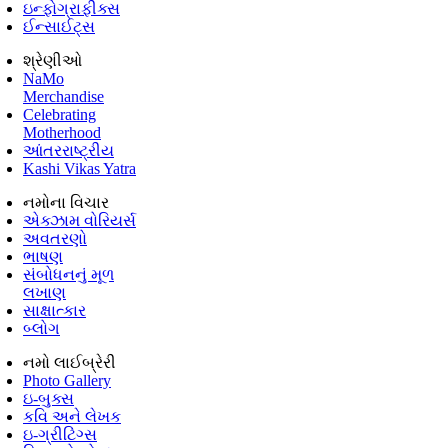
ઇન્ફોગ્રાફીક્સ
ઈન્સાઈટ્સ
શ્રેણીઓ
NaMo
Merchandise
Celebrating
Motherhood
આંતરરાષ્ટ્રીય
Kashi Vikas Yatra
નમોના વિચાર
એક્ઝામ વોરિયર્સ
અવતરણો
ભાષણ
સંબોધનનું મૂળ
લખાણ
સાક્ષાત્કાર
બ્લોગ
નમો લાઈબ્રેરી
Photo Gallery
ઇ-બુક્સ
કવિ અને લેખક
ઇ-ગ્રીટિંગ્સ