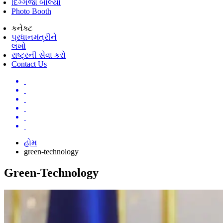
દિગ્ગજો બોલ્યા
Photo Booth
કનેક્ટ
પ્રધાનમંત્રીને
લખો
રાષ્ટ્રની સેવા કરો
Contact Us
હોમ
green-technology
Green-Technology