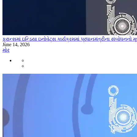
ફ્રાન્સમાં ઇન્ડિયા ઇનોવેટ્સ કાર્યક્રમમાં પ્રધાનમંત્રીના સંબોધનનો મ
June 14, 2026
મોર