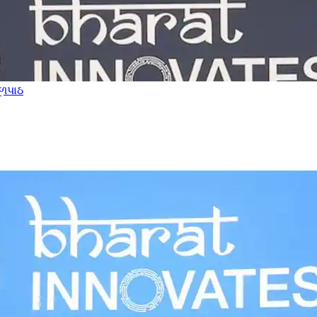
ૂળપાઠ