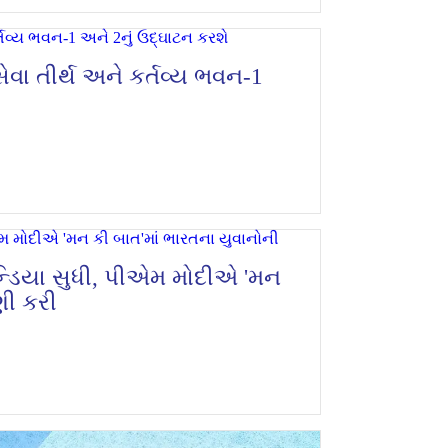
ેવા તીર્થ અને કર્તવ્ય ભવન-1
ન્ડિયા સુધી, પીએમ મોદીએ 'મન
ણી કરી