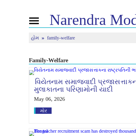
Narendra
Mod
Toggle
navigation
હોમ
family-welfare
નમો વિષે
સમાચાર
ટ્યૂન 
જીવન ચરિત્ર
સમાચાર અપડેટ
મન કી 
બીજેપી કનેક્ટ
મીડિયા કવરેજ
જીવંત ન
પીપલ્સ કોર્નર
ન્યુઝલેટર
Family-Welfare
ટાઈમલાઈન
રિફ્લેક્શન્સ
વિયેતનામ સમાજવાદી પ્રજાસત્તાકના 
મુલાકાતના પરિણામોની યાદી
May 06, 2026
મોર