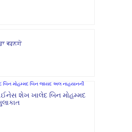
ੌਰਾ ਕਰਨਗੇ
હાઈનેસ શેખ ખાલેદ બિન મોહમ્મદ
ુલાકાત