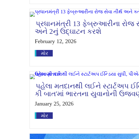
પ્રધાનમંત્રી 13 ફેબ્રુઆરીના રોજ સ
અને 2નું ઉદ્ઘાટન કરશે
February 12, 2026
મોર
પહેલા મતદાનથી લઈને સ્ટાર્ટઅપ ઈ
કી બાત'માં ભારતના યુવાનોની ઉજવ
January 25, 2026
મોર