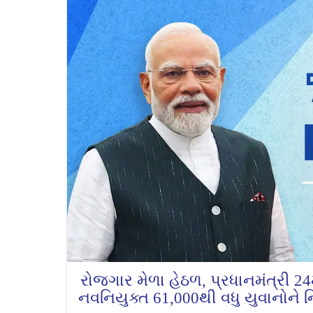
રોજગાર મેળા હેઠળ, પ્રધાનમંત્રી 
નવનિયુક્ત 61,000થી વધુ યુવાનોને 