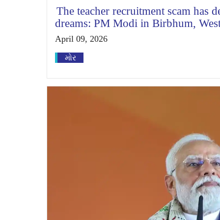
The teacher recruitment scam has d
dreams: PM Modi in Birbhum, West
April 09, 2026
મોર