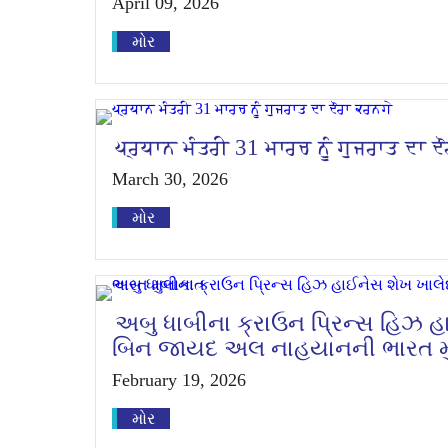
April 09, 2026
મોર
ਪ੍ਰਧਾਨ ਮੰਤਰੀ 31 ਮਾਰਚ ਨੂੰ ਗੁਜਰਾਤ ਦਾ ਦ
March 30, 2026
મોર
અબુ ધાબીના ક્રાઉન પ્રિન્સ હિઝ 
બિન જાયદ અલ નાહયાનની ભારત મ
February 19, 2026
મોર