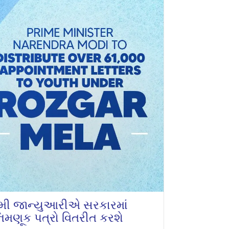
24મી જાન્યુઆરીએ સરકારમાં
નિમણૂક પત્રો વિતરીત કરશે