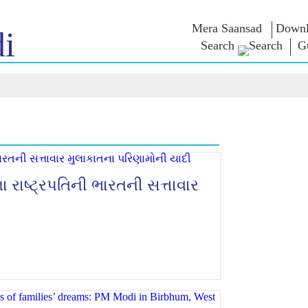
Mera Saansad
Downl
i
Search
Gu
ઈન
સુશાસન
શ્રેણીઓ
નમોના વ
બાત
શાસનનો નમૂનો
NaMo Merchandise
એક્ઝામ વોર
િહાળો
વૈશ્વિક ઓળખાણ
Celebrating
અવતરણો
Motherhood
ઇન્ફોગ્રાફીક્સ
ભાષણ
આંતરરાષ્ટ્રીય
ઈન્સાઈટ્સ
સંબોધનનું 
Kashi Vikas Yatra
લખાણ
સાક્ષાત્કાર
બ્લોગ
રાષ્ટ્રપતિની ભારતની સત્તાવાર