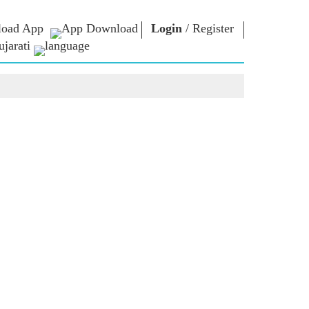
oad App
Login
/
Register
jarati
િચાર
નમો લાઈબ્રેરી
કનેક્ટ
િયર્સ
Photo Gallery
પ્રધાનમંત્રીને લખો
ઇ-બુક્સ
રાષ્ટ્રની સેવા કરો
કવિ અને લેખક
Contact Us
મૂળ
ઇ-ગ્રીટિંગ્સ
દિગ્ગજો બોલ્યા
Photo Booth