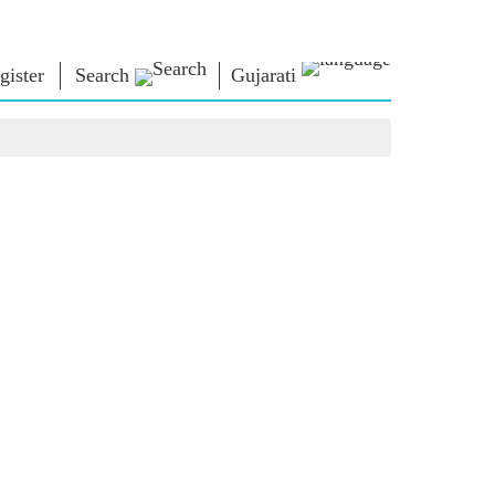
gister
Search
Gujarati
િચાર
નમો લાઈબ્રેરી
કનેક્ટ
િયર્સ
Photo Gallery
પ્રધાનમંત્રીને લખો
ઇ-બુક્સ
રાષ્ટ્રની સેવા કરો
કવિ અને લેખક
Contact Us
મૂળ
ઇ-ગ્રીટિંગ્સ
દિગ્ગજો બોલ્યા
Photo Booth