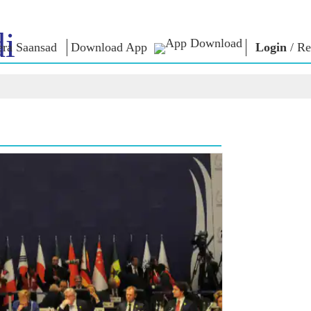
i
ra Saansad
Download App
Login
/
Re
ઈન
સુશાસન
શ્રેણીઓ
નમોના વ
બાત
શાસનનો નમૂનો
NaMo Merchandise
એક્ઝામ વોર
િહાળો
વૈશ્વિક ઓળખાણ
Celebrating
અવતરણો
Motherhood
ઇન્ફોગ્રાફીક્સ
ભાષણ
આંતરરાષ્ટ્રીય
ઈન્સાઈટ્સ
સંબોધનનું 
Kashi Vikas Yatra
લખાણ
સાક્ષાત્કાર
બ્લોગ