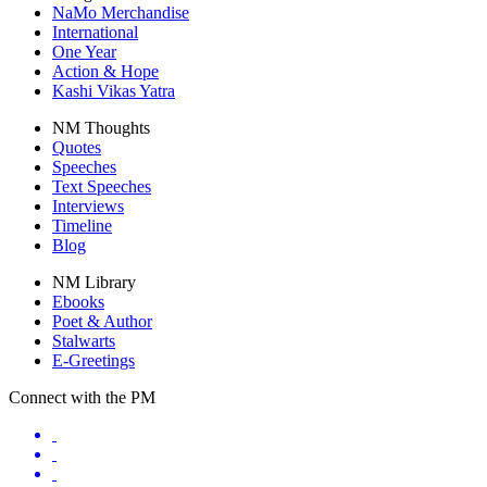
NaMo Merchandise
International
One Year
Action & Hope
Kashi Vikas Yatra
NM Thoughts
Quotes
Speeches
Text Speeches
Interviews
Timeline
Blog
NM Library
Ebooks
Poet & Author
Stalwarts
E-Greetings
Connect with the PM