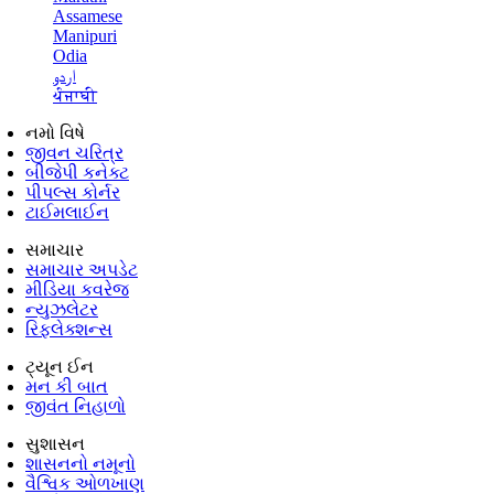
Assamese
Manipuri
Odia
اردو
ਪੰਜਾਬੀ
નમો વિષે
જીવન ચરિત્ર
બીજેપી કનેક્ટ
પીપલ્સ કોર્નર
ટાઈમલાઈન
સમાચાર
સમાચાર અપડેટ
મીડિયા કવરેજ
ન્યુઝલેટર
રિફ્લેક્શન્સ
ટ્યૂન ઈન
મન કી બાત
જીવંત નિહાળો
સુશાસન
શાસનનો નમૂનો
વૈશ્વિક ઓળખાણ