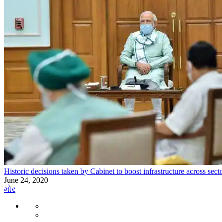
Historic decisions taken by Cabinet to boost infrastructure across sect
June 24, 2020
મોર