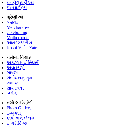
ઇન્ફોગ્રાફીક્સ
ઈન્સાઈટ્સ
શ્રેણીઓ
NaMo
Merchandise
Celebrating
Motherhood
આંતરરાષ્ટ્રીય
Kashi Vikas Yatra
નમોના વિચાર
એક્ઝામ વોરિયર્સ
અવતરણો
ભાષણ
સંબોધનનું મૂળ
લખાણ
સાક્ષાત્કાર
બ્લોગ
નમો લાઈબ્રેરી
Photo Gallery
ઇ-બુક્સ
કવિ અને લેખક
ઇ-ગ્રીટિંગ્સ