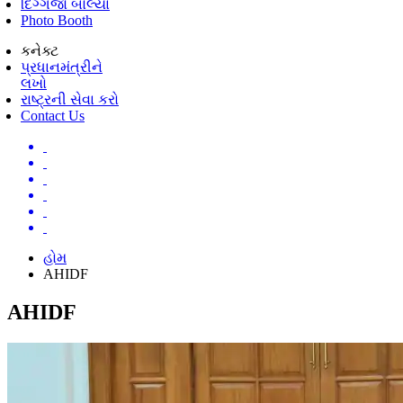
દિગ્ગજો બોલ્યા
Photo Booth
કનેક્ટ
પ્રધાનમંત્રીને
લખો
રાષ્ટ્રની સેવા કરો
Contact Us
હોમ
AHIDF
AHIDF