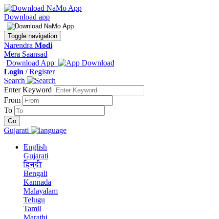
Download app
Toggle navigation
Narendra
Modi
Mera Saansad
Download App
Login
/
Register
Search
Enter Keyword
From
To
Gujarati
English
Gujarati
हिन्दी
Bengali
Kannada
Malayalam
Telugu
Tamil
Marathi