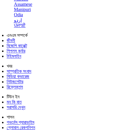
Assamese
Manipuri
Odia
اردو
ਪੰਜਾਬੀ
এনএম সম্পর্কে
জীবনী
বিজেপি কানেক্ট
পিপলস কর্নার
টাইমলাইন
খবর
সাম্প্রতিক সংবাদ
মিডিয়া কভারেজ
নিউজলেটার
রিফ্লেকশন্স
টিউন ইন
মন কি বাত
সরাসরি দেখুন
শাসন
গভর্নেন্স প্যারাডাইম
গ্লোবাল রেকগনিশন