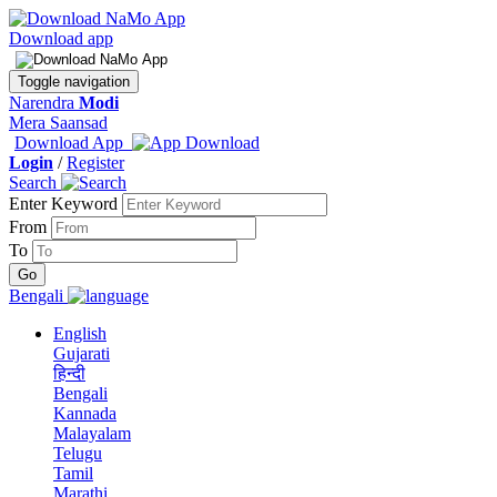
Download app
Toggle navigation
Narendra
Modi
Mera Saansad
Download App
Login
/
Register
Search
Enter Keyword
From
To
Bengali
English
Gujarati
हिन्दी
Bengali
Kannada
Malayalam
Telugu
Tamil
Marathi