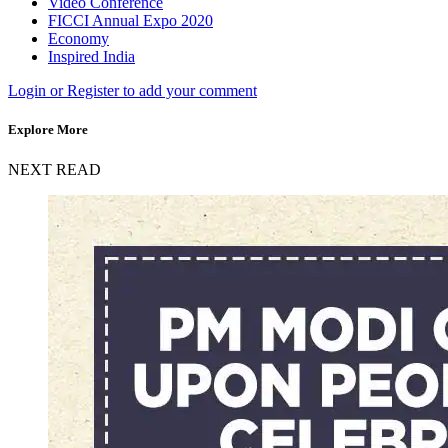
Video Conference
FICCI Annual Expo 2020
Economy
Inspired India
Login or Register to add your comment
Explore More
NEXT READ