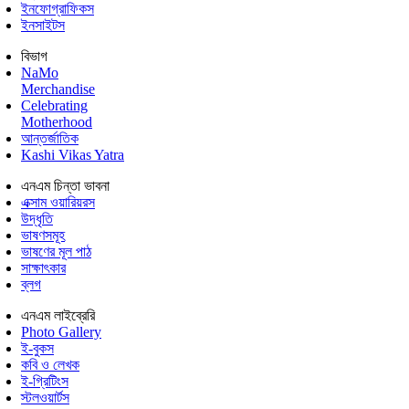
ইনফোগ্রাফিকস
ইনসাইটস
বিভাগ
NaMo
Merchandise
Celebrating
Motherhood
আন্তর্জাতিক
Kashi Vikas Yatra
এনএম চিন্তা ভাবনা
এক্সাম ওয়ারিয়রস
উদ্ধৃতি
ভাষণসমূহ
ভাষণের মূল পাঠ
সাক্ষাৎকার
ব্লগ
এনএম লাইব্রেরি
Photo Gallery
ই-বুকস
কবি ও লেখক
ই-গ্রিটিংস
স্টলওয়ার্টস