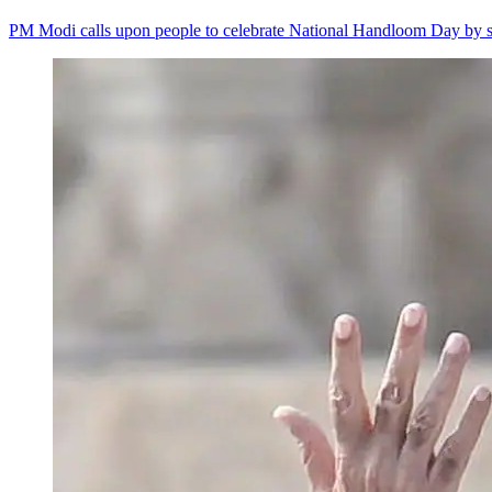
PM Modi calls upon people to celebrate National Handloom Day by s