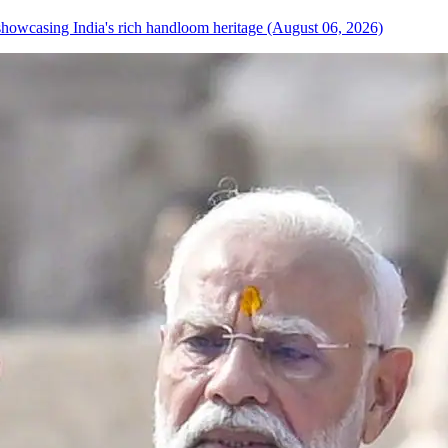
howcasing India's rich handloom heritage (August 06, 2026)