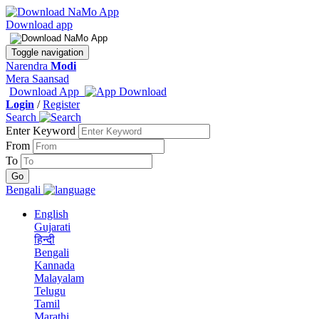
Download app
Toggle navigation
Narendra
Modi
Mera Saansad
Download App
Login
/
Register
Search
Enter Keyword
From
To
Bengali
English
Gujarati
हिन्दी
Bengali
Kannada
Malayalam
Telugu
Tamil
Marathi