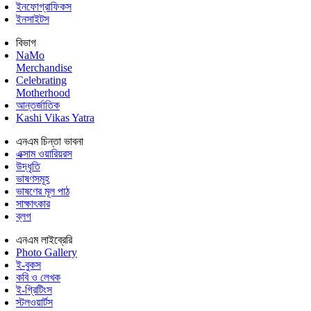
ইনফোগ্রাফিকস
ইনসাইটস
বিভাগ
NaMo
Merchandise
Celebrating
Motherhood
আন্তর্জাতিক
Kashi Vikas Yatra
এনএম চিন্তা ভাবনা
এক্সাম ওয়ারিয়রস
উদ্ধৃতি
ভাষণসমূহ
ভাষণের মূল পাঠ
সাক্ষাৎকার
ব্লগ
এনএম লাইব্রেরি
Photo Gallery
ই-বুকস
কবি ও লেখক
ই-গ্রিটিংস
স্টলওয়ার্টস