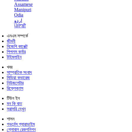
Assamese
Manipuri
Odia
اردو
ਪੰਜਾਬੀ
এনএম সম্পর্কে
জীবনী
বিজেপি কানেক্ট
পিপলস কর্নার
টাইমলাইন
খবর
সাম্প্রতিক সংবাদ
মিডিয়া কভারেজ
নিউজলেটার
রিফ্লেকশন্স
টিউন ইন
মন কি বাত
সরাসরি দেখুন
শাসন
গভর্নেন্স প্যারাডাইম
গ্লোবাল রেকগনিশন