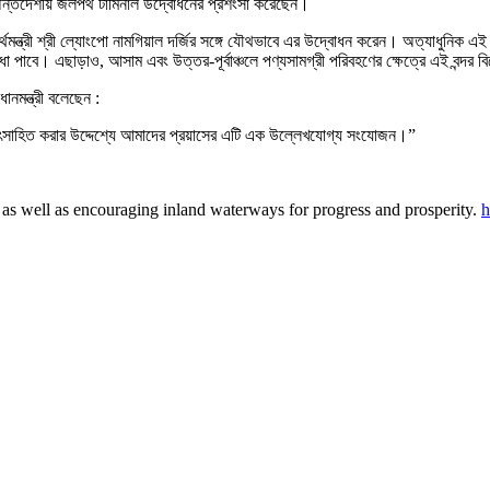
 অন্তর্দেশীয় জলপথ টার্মিনাল উদ্বোধনের প্রশংসা করেছেন।
র্থমন্ত্রী শ্রী ল্যোংপো নামগিয়াল দর্জির সঙ্গে যৌথভাবে এর উদ্বোধন করেন। অত্যাধুনিক এই টা
া পাবে। এছাড়াও, আসাম এবং উত্তর-পূর্বাঞ্চলে পণ্যসামগ্রী পরিবহণের ক্ষেত্রে এই বন্দর বিশ
ধানমন্ত্রী বলেছেন :
উৎসাহিত করার উদ্দেশ্যে আমাদের প্রয়াসের এটি এক উল্লেখযোগ্য সংযোজন।”
e as well as encouraging inland waterways for progress and prosperity.
h