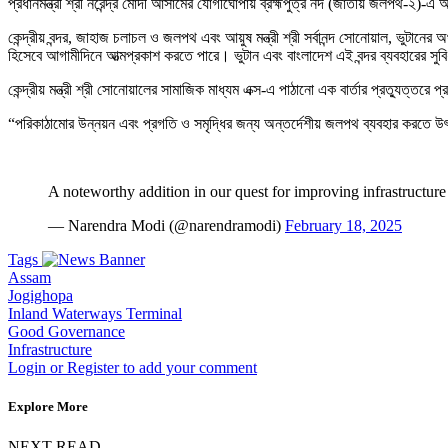
প্রধানমন্ত্রী শ্রী নরেন্দ্র মোদী আসামের যোগীঘোপায় ব্রহ্মপুত্র নদ (জাতীয় জলপথ-২)-এ
কেন্দ্রীয় বন্দর, জাহাজ চলাচল ও জলপথ এবং আয়ুষ মন্ত্রী শ্রী সর্বানন্দ সোনোয়াল, ভুটানের অ
হিসেবে আগামীদিনে আত্মপ্রকাশ করতে পারে। ভুটান এবং বাংলাদেশ এই বন্দর ব্যবহারের সুবিধ
কেন্দ্রীয় মন্ত্রী শ্রী সোনোয়ালের সামাজিক মাধ্যম এক্স-এ পাঠানো এক বার্তার প্রত্যুত্তরে প্র
“পরিকাঠামোর উন্নয়ন এবং প্রগতি ও সমৃদ্ধির জন্য অন্তর্দেশীয় জলপথ ব্যবহার করতে 
A noteworthy addition in our quest for improving infrastructur
— Narendra Modi (@narendramodi)
February 18, 2025
Tags
Assam
Jogighopa
Inland Waterways Terminal
Good Governance
Infrastructure
Login or Register to add your comment
Explore More
NEXT READ