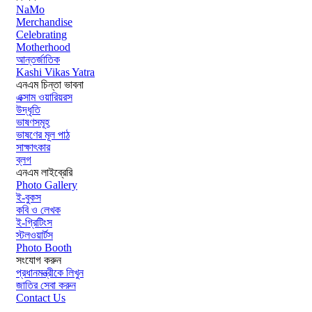
NaMo
Merchandise
Celebrating
Motherhood
আন্তর্জাতিক
Kashi Vikas Yatra
এনএম চিন্তা ভাবনা
এক্সাম ওয়ারিয়রস
উদ্ধৃতি
ভাষণসমূহ
ভাষণের মূল পাঠ
সাক্ষাৎকার
ব্লগ
এনএম লাইব্রেরি
Photo Gallery
ই-বুকস
কবি ও লেখক
ই-গ্রিটিংস
স্টলওয়ার্টস
Photo Booth
সংযোগ করুন
প্রধানমন্ত্রীকে লিখুন
জাতির সেবা করুন
Contact Us