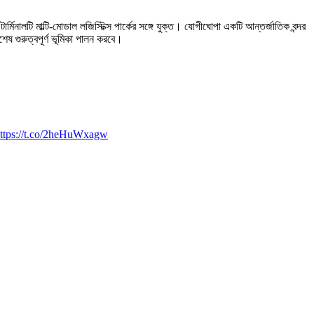
র্মিনালটি মাল্টি-মোডাল লজিস্টিক্স পার্কের সঙ্গে যুক্ত। যোগীঘোপা একটি আন্তর্জাতিক বন্দর
েষ গুরুত্বপূর্ণ ভূমিকা পালন করবে।
ttps://t.co/2heHuWxagw