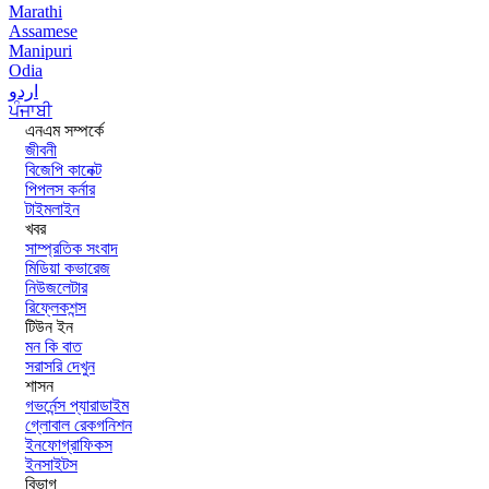
Marathi
Assamese
Manipuri
Odia
اردو
ਪੰਜਾਬੀ
এনএম সম্পর্কে
জীবনী
বিজেপি কানেক্ট
পিপলস কর্নার
টাইমলাইন
খবর
সাম্প্রতিক সংবাদ
মিডিয়া কভারেজ
নিউজলেটার
রিফ্লেকশন্স
টিউন ইন
মন কি বাত
সরাসরি দেখুন
শাসন
গভর্নেন্স প্যারাডাইম
গ্লোবাল রেকগনিশন
ইনফোগ্রাফিকস
ইনসাইটস
বিভাগ