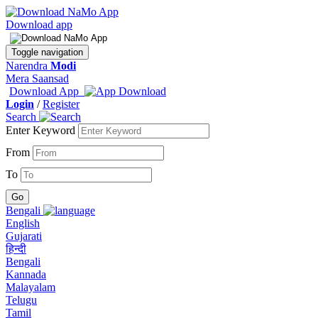
Download app
Toggle navigation
Narendra
Modi
Mera Saansad
Download App
Login
/
Register
Search
Enter Keyword
From
To
Bengali
English
Gujarati
हिन्दी
Bengali
Kannada
Malayalam
Telugu
Tamil