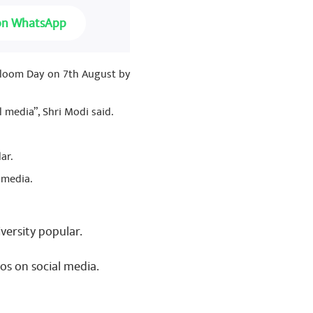
on WhatsApp
ndloom Day on 7th August by
media”, Shri Modi said.
ar.
 media.
versity popular.
s on social media.