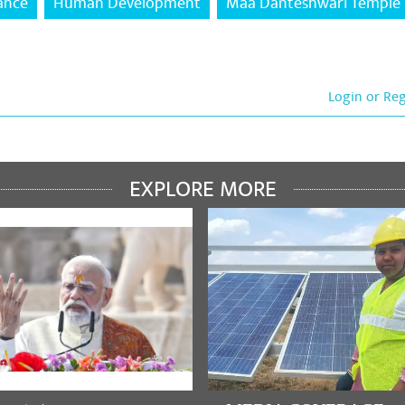
ance
Human Development
Maa Danteshwari Temple
Login or Re
EXPLORE MORE