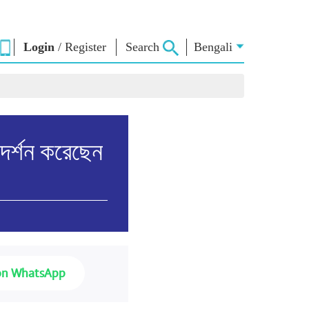
Login
/
Register
Search
Bengali
া ভাবনা
এনএম লাইব্রেরি
সংযোগ করুন
রস
Photo Gallery
প্রধানমন্ত্রীকে লিখুন
ই-বুকস
জাতির সেবা করুন
র দর্শন করেছেন
কবি ও লেখক
Contact Us
ঠ
ই-গ্রিটিংস
স্টলওয়ার্টস
Photo Booth
on WhatsApp