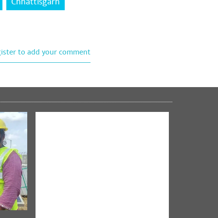
Chhattisgarh
gister to add your comment