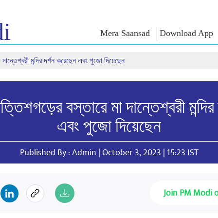
i
Mera Saansad
Download App
া দান্তেশ্বরী মন্দির দর্শন করেছেন এবং পুজো দিয়েছেন
শাসন
বিভাগ
এনএম চিন্ত
গভর্নেন্স প্যারাডাইম
NaMo Merchandise
এক্সাম ওয়ারিয়
ুন
গ্লোবাল রেকগনিশন
Celebrating
উদ্ধৃতি
 ছত্তিশগড়ের বস্তারে মা দান্তেশ্বরী মন্দি
Motherhood
ইনফোগ্রাফিকস
ভাষণসমূহ
আন্তর্জাতিক
ইনসাইটস
ভাষণের মূল পা
এবং পুজো দিয়েছেন
Kashi Vikas Yatra
সাক্ষাৎকার
ব্লগ
Published By : Admin | October 3, 2023 | 15:23 IST
Join PM Modi 