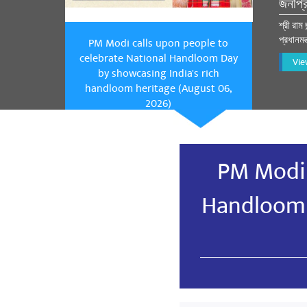
জনপ্র
শ্রী রাম
প্রধানমন
PM Modi calls upon people to
celebrate National Handloom Day
Vie
by showcasing India's rich
handloom heritage (August 06,
2026)
PM Modi 
Handloom 