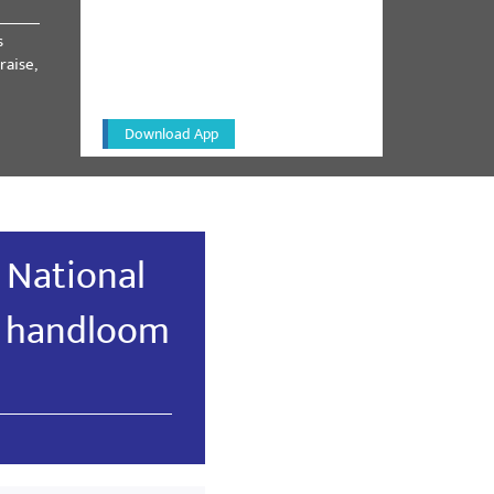
NM ON THE GO
s
Always be the first to hear from
raise,
the PM. Get the App Now!
Download App
 National
h handloom