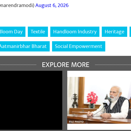
@narendramodi)
August 6, 2026
dloom Day
Textile
Handloom Industry
Heritage
Aatmanirbhar Bharat
Social Empowerment
EXPLORE MORE