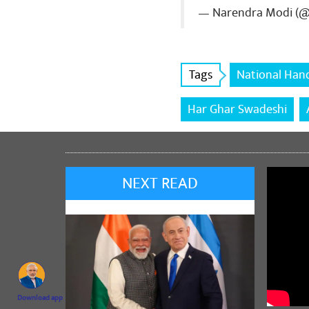
— Narendra Modi (
Tags
National Han
Har Ghar Swadeshi
NEXT READ
Download app