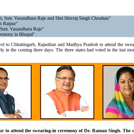
h, Smt. Vasundhara Raje and Shri Shivraj Singh Chouhan"
n Raipur"
f Smt. Vasundhara Raje"
eremony in Bhopal"
vel to Chhattisgarh, Rajasthan and Madhya Pradesh to attend the sw
 in the coming three days. The three states had voted in the last mon
r to attend the swearing-in ceremony of Dr. Raman Singh. The c