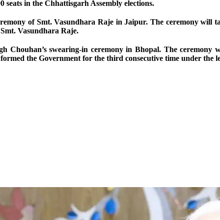
 seats in the Chhattisgarh Assembly elections.
remony of Smt. Vasundhara Raje in Jaipur. The ceremony will ta
r Smt. Vasundhara Raje.
gh Chouhan’s swearing-in ceremony in Bhopal. The ceremony wil
ormed the Government for the third consecutive time under the l