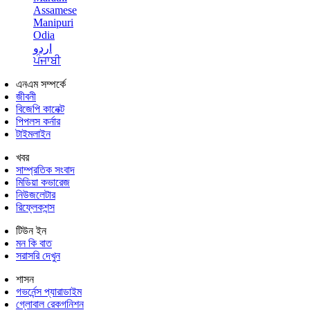
Assamese
Manipuri
Odia
اردو
ਪੰਜਾਬੀ
এনএম সম্পর্কে
জীবনী
বিজেপি কানেক্ট
পিপলস কর্নার
টাইমলাইন
খবর
সাম্প্রতিক সংবাদ
মিডিয়া কভারেজ
নিউজলেটার
রিফ্লেকশন্স
টিউন ইন
মন কি বাত
সরাসরি দেখুন
শাসন
গভর্নেন্স প্যারাডাইম
গ্লোবাল রেকগনিশন