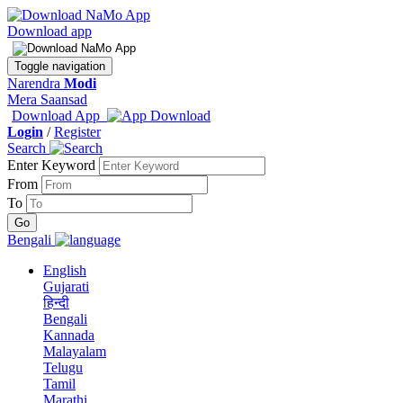
Download app
Toggle navigation
Narendra
Modi
Mera Saansad
Download App
Login
/
Register
Search
Enter Keyword
From
To
Bengali
English
Gujarati
हिन्दी
Bengali
Kannada
Malayalam
Telugu
Tamil
Marathi