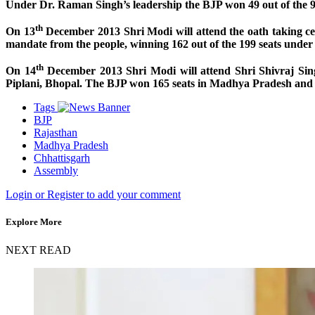
Under Dr. Raman Singh’s leadership the BJP won 49 out of the 90
th
On 13
December 2013 Shri Modi will attend the oath taking ce
mandate from the people, winning 162 out of the 199 seats unde
th
On 14
December 2013 Shri Modi will attend Shri Shivraj Sin
Piplani, Bhopal. The BJP won 165 seats in Madhya Pradesh and f
Tags
BJP
Rajasthan
Madhya Pradesh
Chhattisgarh
Assembly
Login or Register to add your comment
Explore More
NEXT READ