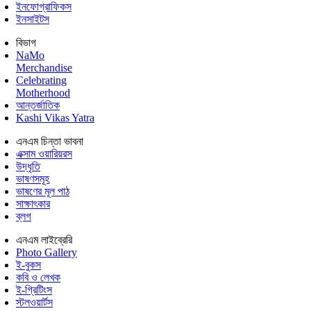
ইনফোগ্রাফিকস
ইনসাইটস
বিভাগ
NaMo
Merchandise
Celebrating
Motherhood
আন্তর্জাতিক
Kashi Vikas Yatra
এনএম চিন্তা ভাবনা
এক্সাম ওয়ারিয়রস
উদ্ধৃতি
ভাষণসমূহ
ভাষণের মূল পাঠ
সাক্ষাৎকার
ব্লগ
এনএম লাইব্রেরি
Photo Gallery
ই-বুকস
কবি ও লেখক
ই-গ্রিটিংস
স্টলওয়ার্টস