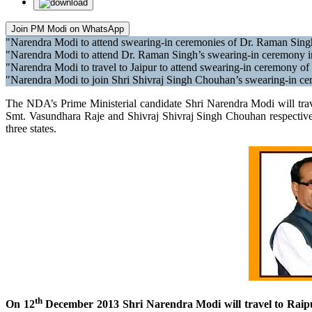
Join PM Modi on WhatsApp
"Narendra Modi to attend swearing-in ceremonies of Dr. Raman Sing
"Narendra Modi to attend Dr. Raman Singh’s swearing-in ceremony i
"Narendra Modi to travel to Jaipur to attend swearing-in ceremony o
"Narendra Modi to join Shri Shivraj Singh Chouhan’s swearing-in c
The NDA’s Prime Ministerial candidate Shri Narendra Modi will tra
Smt. Vasundhara Raje and Shivraj Shivraj Singh Chouhan respectively
three states.
th
On 12
December 2013 Shri Narendra Modi will travel to Raipu