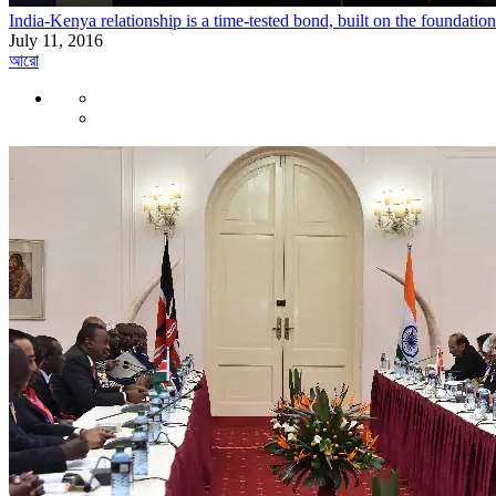
India-Kenya relationship is a time-tested bond, built on the foundati
July 11, 2016
আরো