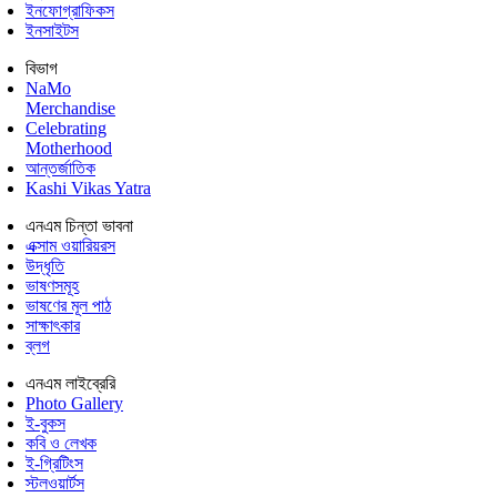
ইনফোগ্রাফিকস
ইনসাইটস
বিভাগ
NaMo
Merchandise
Celebrating
Motherhood
আন্তর্জাতিক
Kashi Vikas Yatra
এনএম চিন্তা ভাবনা
এক্সাম ওয়ারিয়রস
উদ্ধৃতি
ভাষণসমূহ
ভাষণের মূল পাঠ
সাক্ষাৎকার
ব্লগ
এনএম লাইব্রেরি
Photo Gallery
ই-বুকস
কবি ও লেখক
ই-গ্রিটিংস
স্টলওয়ার্টস