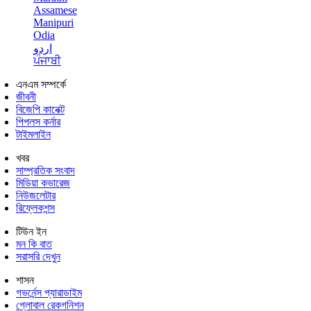
Assamese
Manipuri
Odia
اردو
ਪੰਜਾਬੀ
এনএম সম্পর্কে
জীবনী
বিজেপি কানেক্ট
পিপলস কর্নার
টাইমলাইন
খবর
সাম্প্রতিক সংবাদ
মিডিয়া কভারেজ
নিউজলেটার
রিফ্লেকশন্স
টিউন ইন
মন কি বাত
সরাসরি দেখুন
শাসন
গভর্নেন্স প্যারাডাইম
গ্লোবাল রেকগনিশন