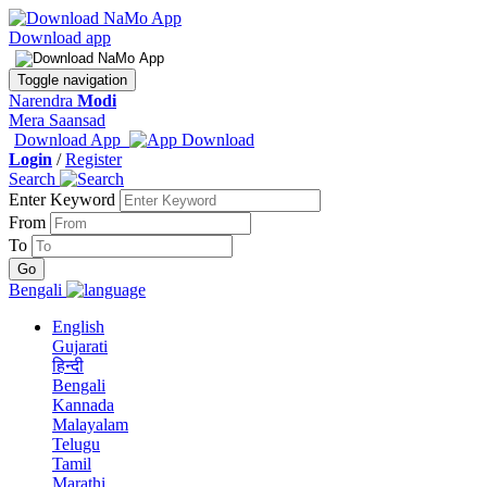
Download app
Toggle navigation
Narendra
Modi
Mera Saansad
Download App
Login
/
Register
Search
Enter Keyword
From
To
Bengali
English
Gujarati
हिन्दी
Bengali
Kannada
Malayalam
Telugu
Tamil
Marathi